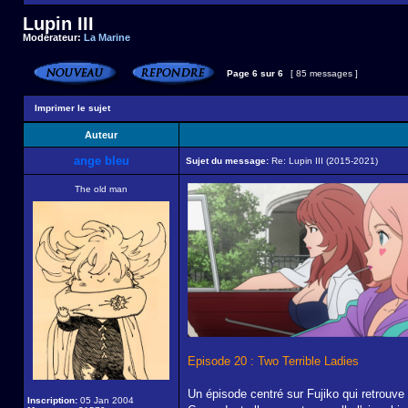
Lupin III
Modérateur:
La Marine
Page
6
sur
6
[ 85 messages ]
Imprimer le sujet
Auteur
ange bleu
Sujet du message:
Re: Lupin III (2015-2021)
The old man
Episode 20 : Two Terrible Ladies
Un épisode centré sur Fujiko qui retrouve 
Inscription:
05 Jan 2004