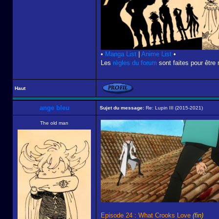
•
Manga List
|
Anime List
•
Les
règles du forum
sont faites pour être 
Haut
ange bleu
Sujet du message:
Re: Lupin III (2015-2021)
The old man
Episode 24 : What Crooks Love
(fin)