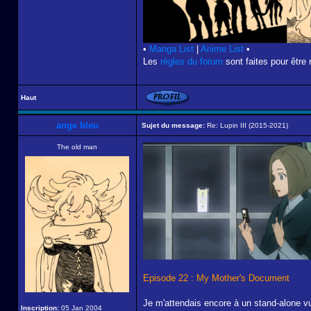
•
Manga List
|
Anime List
•
Les
règles du forum
sont faites pour être 
Haut
ange bleu
Sujet du message:
Re: Lupin III (2015-2021)
The old man
Episode 22 : My Mother's Document
Je m'attendais encore à un stand-alone vu 
Inscription:
05 Jan 2004