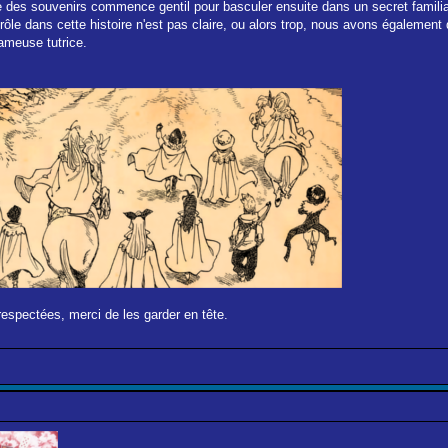
 des souvenirs commence gentil pour basculer ensuite dans un secret familia
le dans cette histoire n'est pas claire, ou alors trop, nous avons également de
fameuse tutrice.
respectées, merci de les garder en tête.