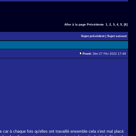
Aller à la page
Précédente
1
,
2
,
3
,
4
,
5
,
[6]
Sujet précédent
|
Sujet suivant
Posté:
Dim 27 Fév 2022 17:49
e car à chaque fois qu'elles ont travaillé ensemble cela s'est mal placé.