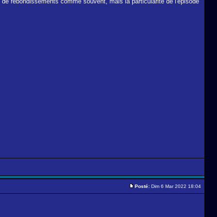
n lot de rebondissements comme souvent, mais la particularité de l'épisode
Posté:
Dim 6 Mar 2022 18:04