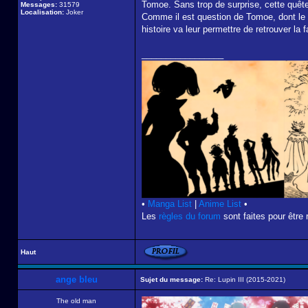
Tomoe. Sans trop de surprise, cette quête
Messages:
31579
Localisation:
Joker
Comme il est question de Tomoe, dont le rô
histoire va leur permettre de retrouver la 
_________________
•
Manga List
|
Anime List
•
Les
règles du forum
sont faites pour être 
Haut
ange bleu
Sujet du message:
Re: Lupin III (2015-2021)
The old man