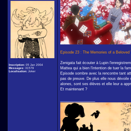
Episode 23 : The Memories of a Beloved
Zenigata fait écouter à Lupin l'enregistr
Inscription:
05 Jan 2004
Mattea qui a bien l'intention de tuer la fa
Messages:
31579
Localisation:
Joker
Episode sombre avec la rencontre tant att
pas de preuve. De plus elle nous dévoile
alones, sont ses élèves et elle leur a appr
Et maintenant ?
_________________