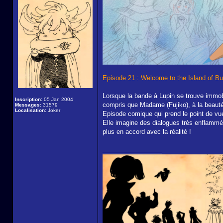
Episode 21 : Welcome to the Island of B
Lorsque la bande à Lupin se trouve immobi
Inscription:
05 Jan 2004
compris que Madame (Fujiko), à la beauté 
Messages:
31579
Localisation:
Joker
Episode comique qui prend le point de vue,
Elle imagine des dialogues très enflammée
plus en accord avec la réalité !
_________________