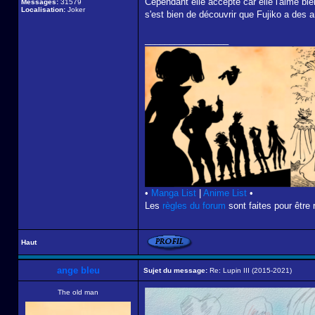
Cependant elle accepte car elle l'aime bien
Messages:
31579
Localisation:
Joker
s'est bien de découvrir que Fujiko a des 
_________________
•
Manga List
|
Anime List
•
Les
règles du forum
sont faites pour être 
Haut
ange bleu
Sujet du message:
Re: Lupin III (2015-2021)
The old man