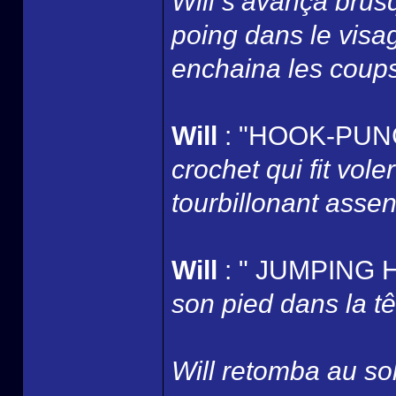
Will s’avança brus
poing dans le visag
enchaina les coups
Will
: "HOOK-PUNC
crochet qui fit vole
tourbillonant assen
Will
: " JUMPING 
son pied dans la têt
Will retomba au sol 