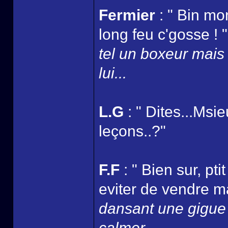
Fermier
: " Bin mon
long feu c'gosse ! 
tel un boxeur mais 
lui...
L.G
: " Dites...Msi
leçons..?"
F.F
: " Bien sur, pti
eviter de vendre m
dansant une gigue t
calmer..