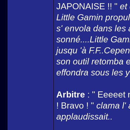
JAPONAISE !! "
et
Little Gamin propul
s' envola dans les a
sonné....Little Gam
jusqu 'à F.F..Cepen
son outil retomba 
effondra sous les y
Arbitre
: " Eeeeet 
! Bravo ! "
clama l' 
applaudissait..