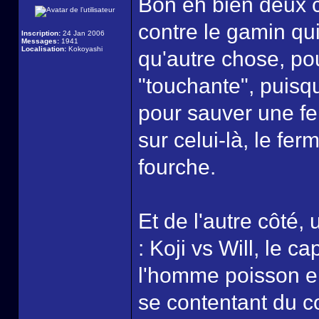
Bon eh bien deux c
contre le gamin qui
Inscription:
24 Jan 2006
Messages:
1941
Localisation:
Kokoyashi
qu'autre chose, po
"touchante", puisqu
pour sauver une fe
sur celui-là, le fer
fourche.
Et de l'autre côté,
: Koji vs Will, le c
l'homme poisson en
se contentant du c