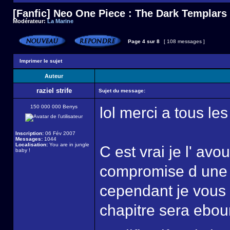
[Fanfic] Neo One Piece : The Dark Templars
Modérateur:
La Marine
Page
4
sur
8
[ 108 messages ]
Imprimer le sujet
Auteur
raziel strife
Sujet du message:
150 000 000 Berrys
lol merci a tous le
Inscription:
06 Fév 2007
Messages:
1044
Localisation:
You are in jungle
C est vrai je l' avo
baby !
compromise d une 
cependant je vous 
chapitre sera ebour