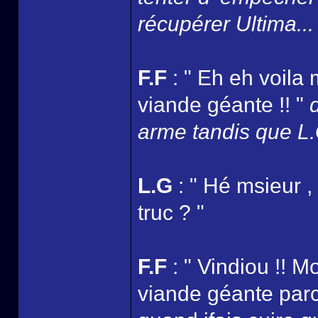
récupérer Ultima...
F.F
: " Eh eh voila 
viande géante !! "
arme tandis que L.G
L.G
: " Hé msieur ,
truc ? "
F.F
: " Vindiou !! M
viande géante parc