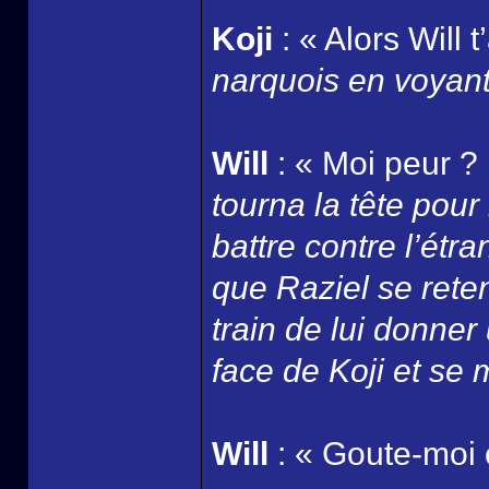
Koji
: « Alors Will 
narquois en voyant W
Will
: « Moi peur ?
tourna la tête pour 
battre contre l’ét
que Raziel se retena
train de lui donner
face de Koji et se 
Will
: « Goute-moi c