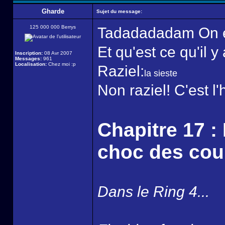
Gharde
Sujet du message:
125 000 000 Berrys
Tadadadadam On e
Et qu'est ce qu'il 
Inscription:
08 Avr 2007
Messages:
961
Localisation:
Chez moi :p
Raziel:
la sieste
Non raziel! C'est l
Chapitre 17 : 
choc des cou
Dans le Ring 4...