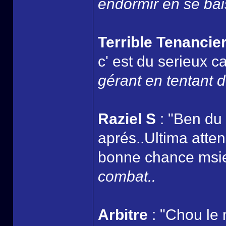
endormir en se bais
Terrible Tenancie
c' est du serieux
gérant en tentant d
Raziel S
: "Ben du
aprés..Ultima atten
bonne chance msi
combat..
Arbitre
: "Chou le