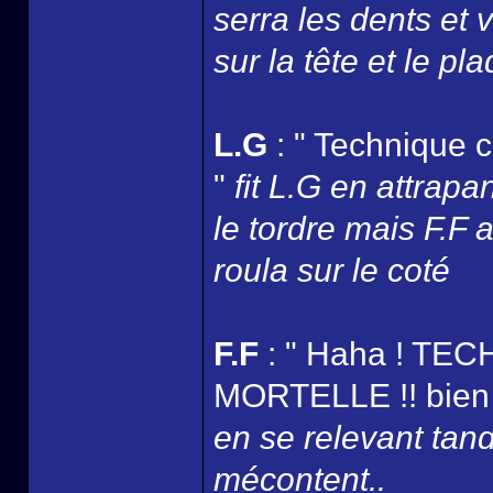
serra les dents et 
sur la tête et le pl
L.G
: " Technique
"
fit L.G en attrapa
le tordre mais F.F a
roula sur le coté
F.F
: " Haha ! T
MORTELLE !! bien f
en se relevant tandi
mécontent..