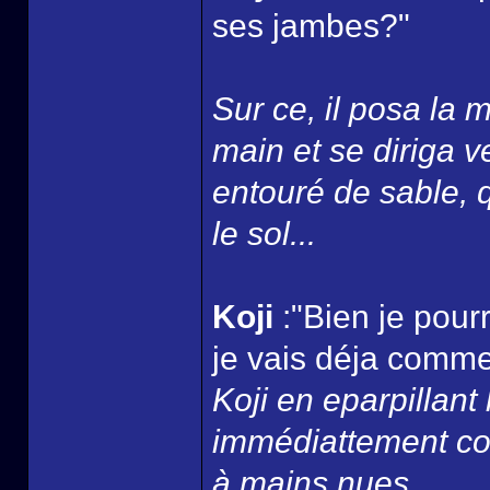
ses jambes?"
Sur ce, il posa la m
main et se diriga v
entouré de sable, q
le sol...
Koji
:"Bien je pou
je vais déja comme
Koji en eparpillant 
immédiattement conf
à mains nues...