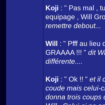
Koji
: " Pas mal , t
equipage , Will Gro
remettre debout...
Will
: " Pfff au lieu 
GRAAAA !!! "
dit W
différente....
Koji
: " Ok !! "
et il
coude mais celui-ci
donna trois coups 