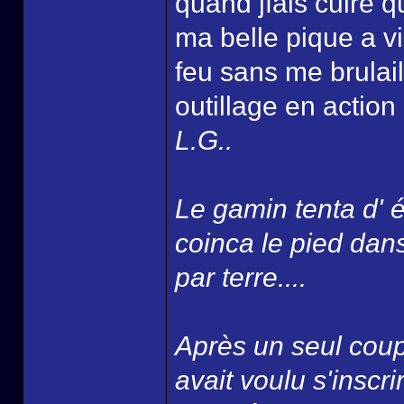
quand jfais cuire 
ma belle pique a v
feu sans me brulaill
outillage en action 
L.G..
Le gamin tenta d' év
coinca le pied dans
par terre....
Après un seul coup 
avait voulu s'insc