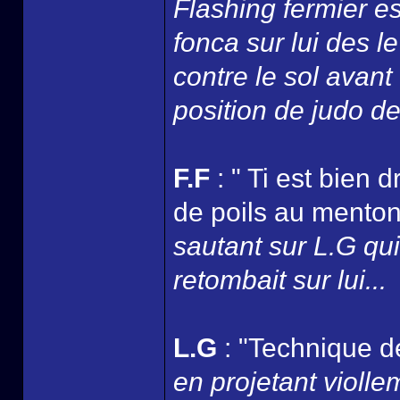
Flashing fermier e
fonca sur lui des le
contre le sol avant
position de judo de
F.F
: " Ti est bien 
de poils au menton 
sautant sur L.G qui 
retombait sur lui...
L.G
: "Technique d
en projetant viollem