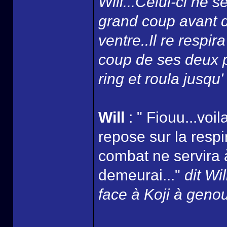
Will...Celui-ci ne 
grand coup avant d
ventre..Il re respi
coup de ses deux po
ring et roula jusqu'
Will
: " Fiouu...voi
repose sur la respir
combat ne servira à 
demeurai..."
dit Wi
face à Koji à genou