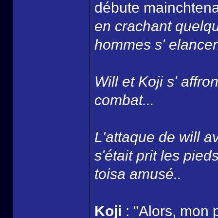
débute mainchtenan
en crachant quelqu
hommes s' elancent
Will et Koji s' affr
combat...
L'attaque de will a
s'était prit les pied
toisa amusé..
Koji
: "Alors, mon p