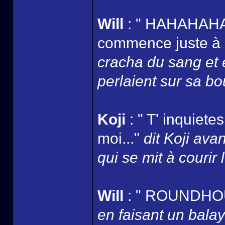
Will
: " HAHAHAHAH
commence juste à s
cracha du sang et 
perlaient sur sa bo
Koji
: " T' inquiete
moi..."
dit Koji ava
qui se mit à courir l
Will
: " ROUNDHOU
en faisant un bala