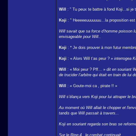
Will
: " Tu peux te battre à fond Koji...si je
Koji
: " Heeeeeuuuuuuu…la proposition est in
Will savait que sa force d’homme poisson lu
envisageable pour Will..
Koji
: * Je dois prouver à mon futur membre 
Koji
: « Alors Will t’as peur ? »
interrogea Ko
Will
: « Moi peur ? Pff… »
dit en souriant W
de trucider l’arbitre qui était en train de lu
Will
: « Goute-moi ca , pirate !! »
Will s’élança vers Koji pour lui attraper le br
Au moment où Will allait le chopper et l'envo
tandis que Will passait à travers...
Koji en souriant regarda son bras se reformer
Sur le Ring 4 , le combat continuait...