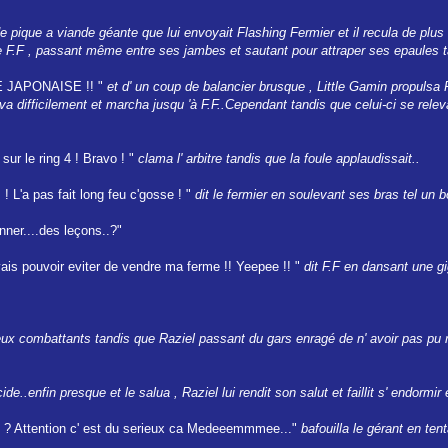
 pique a viande géante que lui envoyait Flashing Fermier et il recula de plus e
F.F , passant même entre ses jambes et sautant pour attraper ses epaules tand
TE JAPONAISE !! "
et d' un coup de balancier brusque , Little Gamin propulsa F.
eleva difficilement et marcha jusqu 'à F.F..Cependant tandis que celui-ci se re
ur le ring 4 ! Bravo ! "
clama l' arbitre tandis que la foule applaudissait..
 ! L'a pas fait long feu c'gosse ! "
dit le fermier en soulevant ses bras tel un b
nner....des leçons..?"
je vais pouvoir eviter de vendre ma ferme !! Yeepee !! "
dit F.F en dansant une gig
ux combattants tandis que Raziel passant du gars enragé de n' avoir pas pu 
ide..enfin presque et le salua , Raziel lui rendit son salut et faillit s' endormir
rs ? Attention c' est du serieux ca Medeeemmmee..."
bafouilla le gérant en tent