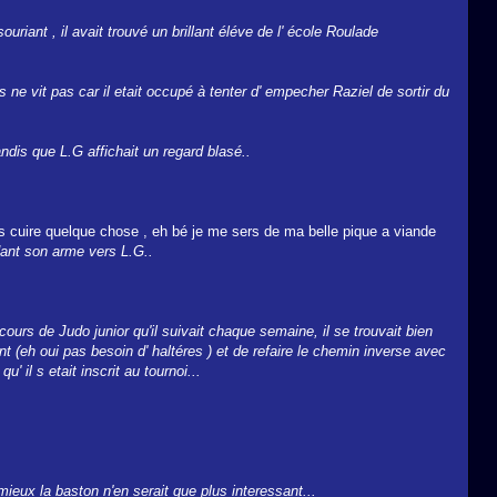
souriant , il avait trouvé un brillant éléve de l' école Roulade
 ne vit pas car il etait occupé à tenter d' empecher Raziel de sortir du
andis que L.G affichait un regard blasé..
is cuire quelque chose , eh bé je me sers de ma belle pique a viande
dant son arme vers L.G..
ours de Judo junior qu'il suivait chaque semaine, il se trouvait bien
t (eh oui pas besoin d' haltéres ) et de refaire le chemin inverse avec
 il s etait inscrit au tournoi...
 mieux la baston n'en serait que plus interessant...