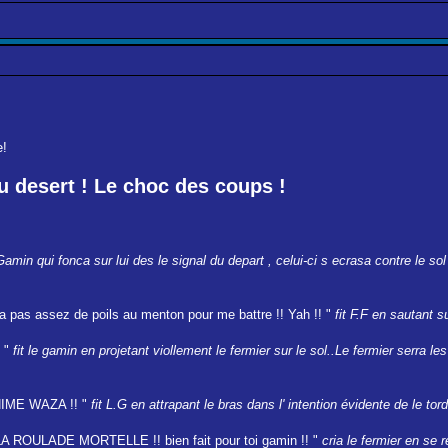
e!
au desert ! Le choc des coups !
amin qui fonca sur lui des le signal du depart , celui-ci s ecrasa contre le so
 ta pas assez de poils au menton pour me battre !! Yah !! "
fit F.F en sautant su
! "
fit le gamin en projetant viollement le fermier sur le sol..Le fermier serra le
HIME WAZA !! "
fit L.G en attrapant le bras dans l' intention évidente de le tor
ROULADE MORTELLE !! bien fait pour toi gamin !! "
cria le fermier en se 