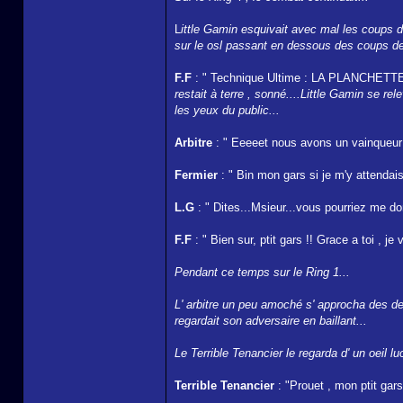
L
ittle Gamin esquivait avec mal les coups de
sur le osl passant en dessous des coups de 
F.F
: " Technique Ultime : LA PLANCHET
restait à terre , sonné....Little Gamin se r
les yeux du public...
Arbitre
: " Eeeeet nous avons un vainqueur s
Fermier
: " Bin mon gars si je m'y attendais
L.G
: " Dites...Msieur...vous pourriez me do
F.F
: " Bien sur, ptit gars !! Grace a toi , 
Pendant ce temps sur le Ring 1...
L' arbitre un peu amoché s' approcha des de
regardait son adversaire en baillant...
Le Terrible Tenancier le regarda d' un oeil luc
Terrible Tenancier
: "Prouet , mon ptit ga