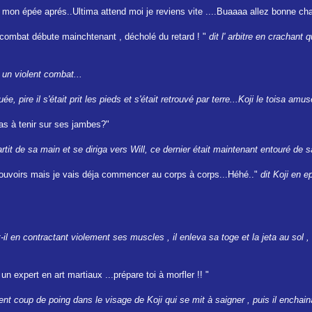
mon épée aprés..Ultima attend moi je reviens vite ....Buaaaa allez bonne c
combat débute mainchtenant , décholé du retard ! "
dit l' arbitre en crachan
s un violent combat...
, pire il s'était prit les pieds et s'était retrouvé par terre...Koji le toisa amus
pas à tenir sur ses jambes?"
rtit de sa main et se diriga vers Will, ce dernier était maintenant entouré de sa
pouvoirs mais je vais déja commencer au corps à corps...Héhé.."
dit Koji en e
t-il en contractant violement ses muscles , il enleva sa toge et la jeta au sol 
n expert en art martiaux ...prépare toi à morfler !! "
nt coup de poing dans le visage de Koji qui se mit à saigner , puis il enchain