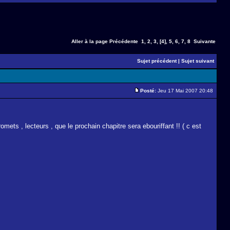
Aller à la page
Précédente
1
,
2
,
3
,
[4]
,
5
,
6
,
7
,
8
Suivante
Sujet précédent
|
Sujet suivant
Posté:
Jeu 17 Mai 2007 20:48
ets , lecteurs , que le prochain chapitre sera ebouriffant !! ( c est