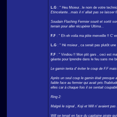
L.G
: " Heu Msieur...le nom de votre techni
Etincelante...mais il n' allait pas se laisse
Soudain Flashing Fermier sourit et sortit so
terrain pour aller récupérer Ultima...
F.F
: " Eh eh voila ma ptite merveille !! C' 
L.G
: " Hé msieur , ca serait pas plutôt une 
F.F
: " Vindiou !! Mon ptit gars , ceci est 
géante pour lprendre dans le feu sans me brul
Le gamin tenta d' éviter le coup de F.F mais c
Après un seul coup le gamin était presque au
faible face au fermier qui avait pris l'habi
elles car à chaque fois il se sentait coupabl
Ring 2:
Malgré le signal , Koji et Will n' avaient pas
Will se tenait en face du capitaine pirate qu