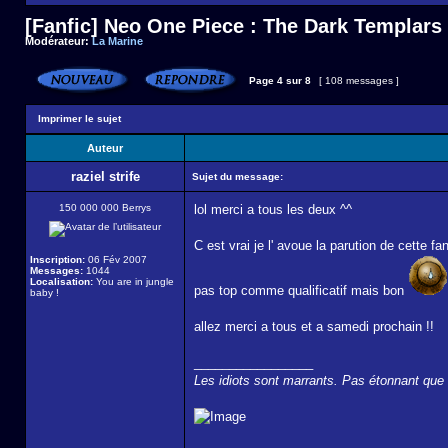
[Fanfic] Neo One Piece : The Dark Templars
Modérateur:
La Marine
Page
4
sur
8
[ 108 messages ]
Imprimer le sujet
Auteur
raziel strife
Sujet du message:
150 000 000 Berrys
lol merci a tous les deux ^^
C est vrai je l' avoue la parution de cette 
Inscription:
06 Fév 2007
Messages:
1044
Localisation:
You are in jungle
pas top comme qualificatif mais bon
baby !
allez merci a tous et a samedi prochain !!
_________________
Les idiots sont marrants. Pas étonnant que t