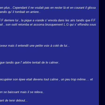
n plus...Cependant il ne voulait pas en rester là et en courant il glissa
is qu' il tombait en arriere..
F derriere lui , la pique a viande s' envola dans les airs tandis que F.F
levait , son outil retomba et assoma brusquement L.G qui s' effondra sous
oxeur mais il entendit une petite voix à coté de lui...
ue tandis que l' arbitre tentait de le calmer..
recupérer son épee etait devenu tout calme , un peu trop même.... et
 en se baissant mais il se releva..
ant de tenir debout...