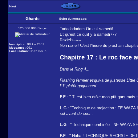
Haut
Gharde
Sujet du message:
125 000 000 Berrys
Tadadadadam On est samedi!!
Et qu'est ce qu'il y a samedi???
Raziel:
la sieste
Inscription:
08 Avr 2007
Non raziel! C'est l'heure du prochain chapitr
Messages:
961
Localisation:
Chez moi :p
Chapitre 17 : Le roc face 
Dans le Ring 4...
Flashing fermier esquiva de justesse Little G
F.F plutôt goguenard..
F.F
: " Ti est bien drôle mon ptit gars mais
L.G
: "Technique de projection : TE WAZA 
sol avant de crier..
L.G
: " Technique combinée : NE WAZA S
F.F
: " Haha ! TECHNIQUE SECRêTE DE LA 