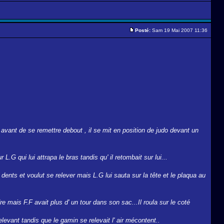
Posté:
Sam 19 Mai 2007 11:36
l avant de se remettre debout , il se mit en position de judo devant un
r L.G qui lui attrapa le bras tandis qu' il retombait sur lui...
s dents et voulut se relever mais L.G lui sauta sur la tête et le plaqua au
dre mais F.F avait plus d' un tour dans son sac...Il roula sur le coté
relevant tandis que le gamin se relevait l' air mécontent..