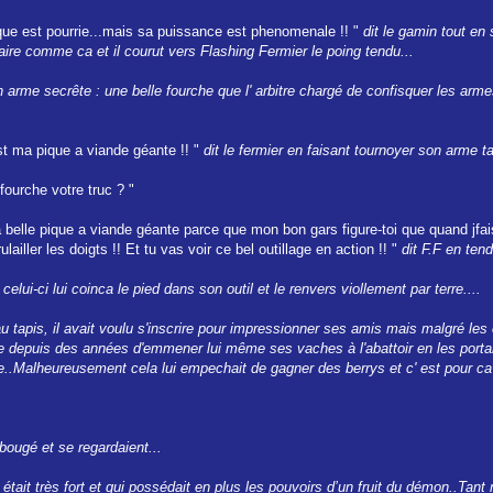
que est pourrie...mais sa puissance est phenomenale !! "
dit le gamin tout en 
r faire comme ca et il courut vers Flashing Fermier le poing tendu...
n arme secrête : une belle fourche que l' arbitre chargé de confisquer les armes
est ma pique a viande géante !! "
dit le fermier en faisant tournoyer son arme t
fourche votre truc ? "
ma belle pique a viande géante parce que mon bon gars figure-toi que quand jfa
ailler les doigts !! Et tu vas voir ce bel outillage en action !! "
dit F.F en ten
elui-ci lui coinca le pied dans son outil et le renvers viollement par terre....
 tapis, il avait voulu s'inscrire pour impressionner ses amis mais malgré les c
tude depuis des années d'emmener lui même ses vaches à l'abattoir en les portan
e..Malheureusement cela lui empechait de gagner des berrys et c' est pour ca qu'
 bougé et se regardaient...
i était très fort et qui possédait en plus les pouvoirs d’un fruit du démon..Tant