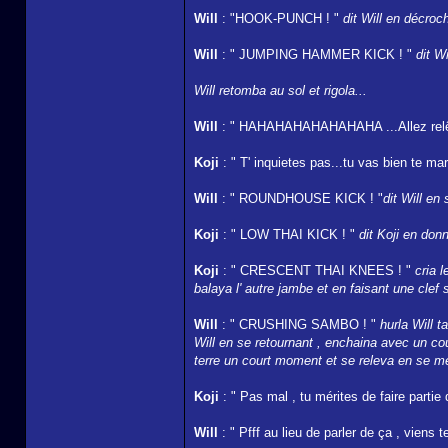
Will
: "HOOK-PUNCH ! "
dit Will en décroc
Will
: " JUMPING HAMMER KICK ! "
dit W
Will retomba au sol et rigola...
Will
: " HAHAHAHAHAHAHAHA ...Allez relêv
Koji
: " T' inquietes pas...tu vas bien te ma
Will
: " ROUNDHOUSE KICK ! "
dit Will en
Koji
: " LOW THAI KICK ! "
dit Koji en don
Koji
: " CRESCENT THAI KNEES ! "
cria 
balaya l' autre jambe et en faisant une clef s
Will
: " CRUSHING SAMBO ! "
hurla Will 
Will en se retournant , enchaina avec un cou
terre un court moment et se releva en se me
Koji
: " Pas mal , tu mérites de faire partie
Will
: " Pfff au lieu de parler de ça , viens 