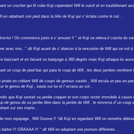
hant un crochet qui fit voler Koji cependant Will le suivit et en tourbillonant a
ill en rabattant son pied dans la tête de Koji qui s' éclata contre le sol...
e-toi ! On commence juste à s' amuser !! "
et Koji se releva,il cracha du s
rrer avec moi..."
dit Koji avant de s' élancer à la rencontre de Will qui se mit à c
 se baissant et en faisant un balayage à 360 degrés mais Koji attaqua lui aussi
nant un coup de pied bas qui para le coup de Will , les deux jambes restérent t
le pirate en criblant Will de coups de genoux sautés , Will recula un peu en par
ur le genou de Koji , sauta sur lui et l' ecrasa au sol...
tandis que Koji sentait sa jambe craquer et son corps rester immobile à cause
p de genou de sa jambe libre dans la jambe de Will , le renversa d' un coup de
ttant sur ses mains...
 de mon equipage , Will Groove !! "
dit Koji en regardant Will se remettre debout
te battre !!! GRAAAA !!! "
dit Will en adoptant une posture différente....