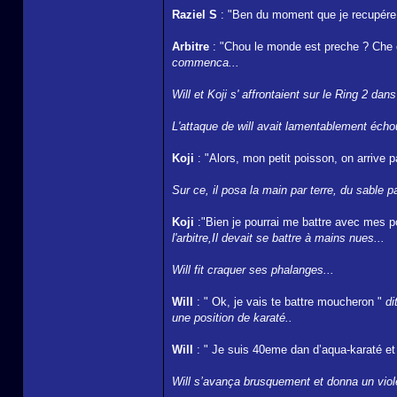
Raziel S
: "Ben du moment que je recupére 
Arbitre
: "Chou le monde est preche ? Che 
commenca...
Will et Koji s' affrontaient sur le Ring 2 dan
L'attaque de will avait lamentablement échouée
Koji
: "Alors, mon petit poisson, on arrive 
Sur ce, il posa la main par terre, du sable pa
Koji
:"Bien je pourrai me battre avec mes 
l'arbitre,Il devait se battre à mains nues...
Will fit craquer ses phalanges...
Will
: " Ok, je vais te battre moucheron "
di
une position de karaté..
Will
: " Je suis 40eme dan d’aqua-karaté et u
Will s’avança brusquement et donna un viole