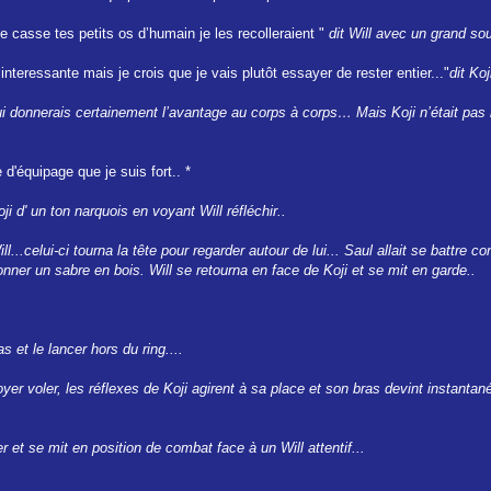
 te casse tes petits os d’humain je les recolleraient "
dit Will avec un grand sou
teressante mais je crois que je vais plutôt essayer de rester entier..."
dit Ko
i donnerais certainement l’avantage au corps à corps… Mais Koji n’était pas no
d'équipage que je suis fort.. *
ji d' un ton narquois en voyant Will réfléchir..
ill...celui-ci tourna la tête pour regarder autour de lui... Saul allait se battr
i donner un sabre en bois. Will se retourna en face de Koji et se mit en garde..
as et le lancer hors du ring....
yer voler, les réflexes de Koji agirent à sa place et son bras devint instantan
 et se mit en position de combat face à un Will attentif...