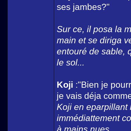
ses jambes?"
Sur ce, il posa la m
main et se diriga v
entouré de sable, q
le sol...
Koji
:"Bien je pou
je vais déja comme
Koji en eparpillant 
immédiattement conf
à mains nues...