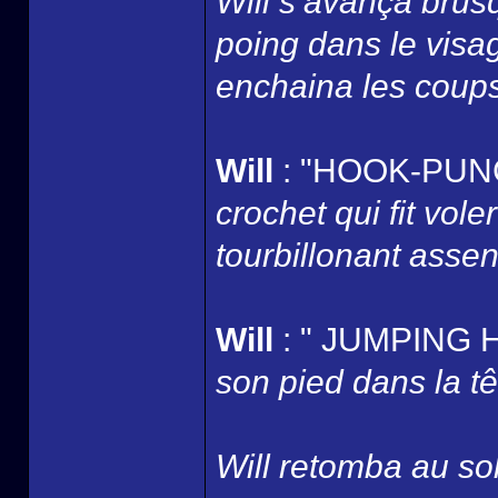
Will s’avança brus
poing dans le visag
enchaina les coups
Will
: "HOOK-PUNC
crochet qui fit vole
tourbillonant assen
Will
: " JUMPING 
son pied dans la têt
Will retomba au sol 