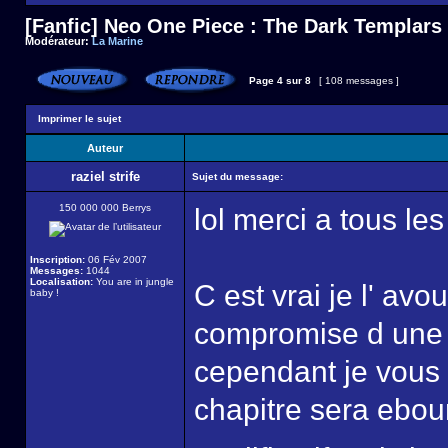
[Fanfic] Neo One Piece : The Dark Templars
Modérateur:
La Marine
Page
4
sur
8
[ 108 messages ]
Imprimer le sujet
Auteur
raziel strife
Sujet du message:
150 000 000 Berrys
lol merci a tous le
Inscription:
06 Fév 2007
Messages:
1044
Localisation:
You are in jungle
C est vrai je l' avo
baby !
compromise d une 
cependant je vous 
chapitre sera ebour