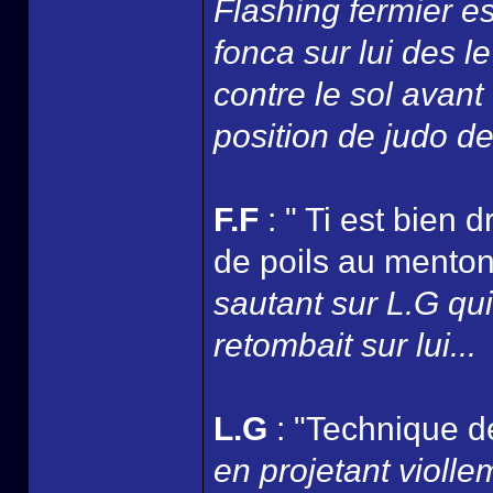
Flashing fermier e
fonca sur lui des le
contre le sol avant
position de judo de
F.F
: " Ti est bien 
de poils au menton 
sautant sur L.G qui 
retombait sur lui...
L.G
: "Technique d
en projetant viollem