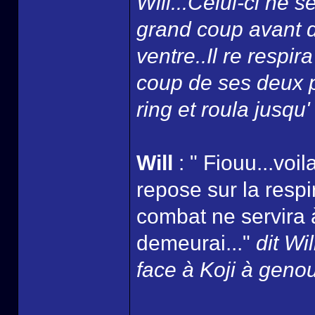
Will...Celui-ci ne 
grand coup avant d
ventre..Il re respi
coup de ses deux po
ring et roula jusqu'
Will
: " Fiouu...voi
repose sur la respir
combat ne servira à 
demeurai..."
dit Wi
face à Koji à genou