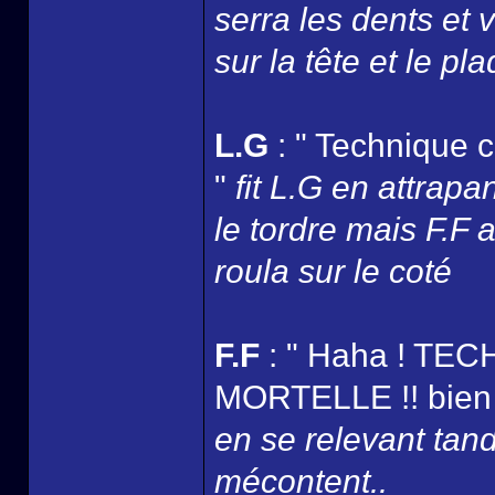
serra les dents et 
sur la tête et le pl
L.G
: " Technique
"
fit L.G en attrapa
le tordre mais F.F a
roula sur le coté
F.F
: " Haha ! T
MORTELLE !! bien f
en se relevant tandi
mécontent..