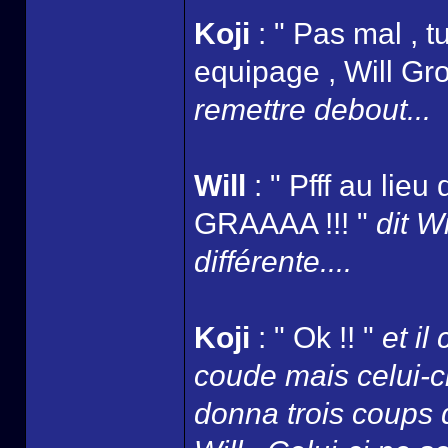
Koji
: " Pas mal , t
equipage , Will Gro
remettre debout...
Will
: " Pfff au lieu 
GRAAAA !!! "
dit W
différente....
Koji
: " Ok !! "
et il
coude mais celui-ci
donna trois coups 