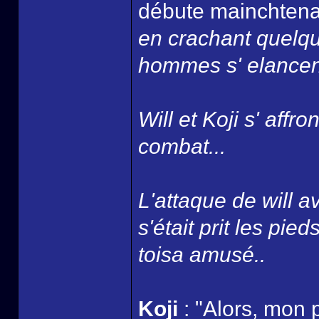
débute mainchtenan
en crachant quelqu
hommes s' elancent
Will et Koji s' affr
combat...
L'attaque de will a
s'était prit les pied
toisa amusé..
Koji
: "Alors, mon p