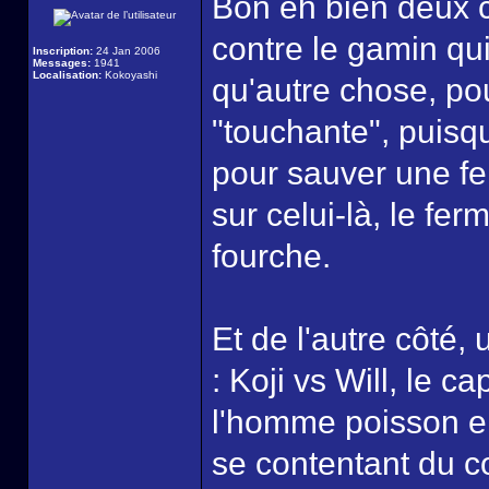
Bon eh bien deux c
contre le gamin qui
Inscription:
24 Jan 2006
Messages:
1941
Localisation:
Kokoyashi
qu'autre chose, po
"touchante", puisqu
pour sauver une fe
sur celui-là, le fer
fourche.
Et de l'autre côté,
: Koji vs Will, le c
l'homme poisson en
se contentant du c