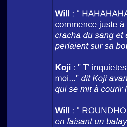
Will
: " HAHAHAHAH
commence juste à s
cracha du sang et 
perlaient sur sa bo
Koji
: " T' inquiete
moi..."
dit Koji ava
qui se mit à courir l
Will
: " ROUNDHOU
en faisant un bala