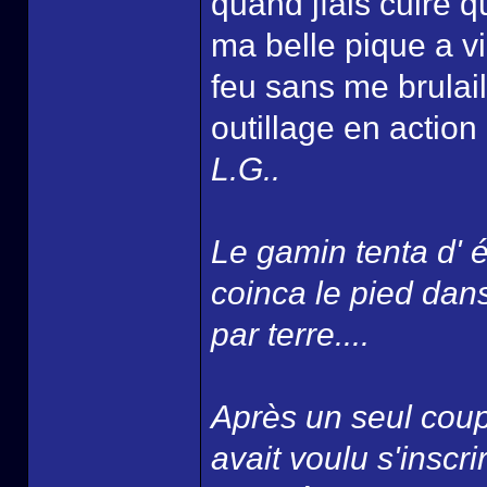
quand jfais cuire 
ma belle pique a v
feu sans me brulaill
outillage en action 
L.G..
Le gamin tenta d' év
coinca le pied dans
par terre....
Après un seul coup 
avait voulu s'insc