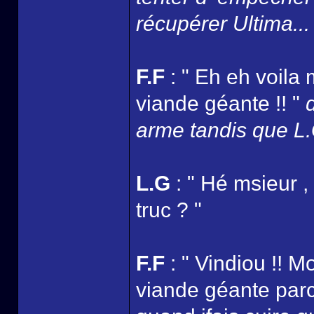
récupérer Ultima...
F.F
: " Eh eh voila 
viande géante !! "
arme tandis que L.G
L.G
: " Hé msieur ,
truc ? "
F.F
: " Vindiou !! M
viande géante parc