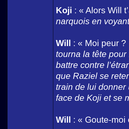
Koji
: « Alors Will 
narquois en voyant W
Will
: « Moi peur ?
tourna la tête pour 
battre contre l’ét
que Raziel se retena
train de lui donner
face de Koji et se 
Will
: « Goute-moi c