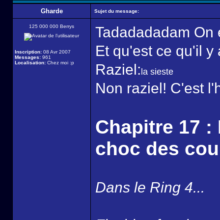
Gharde
Sujet du message:
125 000 000 Berrys
Tadadadadam On e
Et qu'est ce qu'il 
Inscription:
08 Avr 2007
Messages:
961
Localisation:
Chez moi :p
Raziel:
la sieste
Non raziel! C'est l
Chapitre 17 : 
choc des cou
Dans le Ring 4...