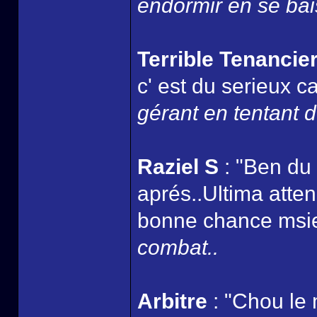
endormir en se bais
Terrible Tenancie
c' est du serieux
gérant en tentant d
Raziel S
: "Ben du
aprés..Ultima atten
bonne chance msi
combat..
Arbitre
: "Chou le