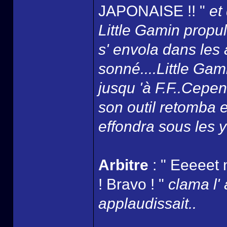
JAPONAISE !! "
et
Little Gamin propul
s' envola dans les a
sonné....Little Gam
jusqu 'à F.F..Cepen
son outil retomba 
effondra sous les y
Arbitre
: " Eeeeet 
! Bravo ! "
clama l' 
applaudissait..