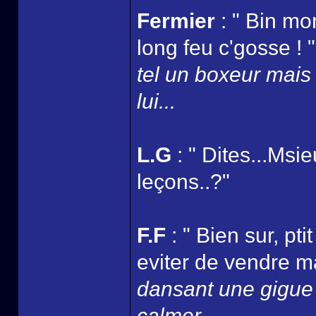
Fermier
: " Bin mon
long feu c'gosse ! 
tel un boxeur mais 
lui...
L.G
: " Dites...Msi
leçons..?"
F.F
: " Bien sur, pti
eviter de vendre m
dansant une gigue t
calmer..