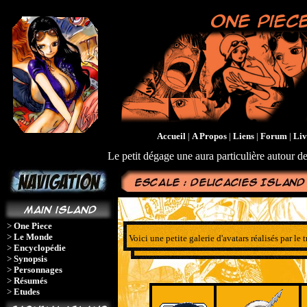
Accueil
|
A Propos
|
Liens
|
Forum
|
Liv
Le petit dégage une aura particulière autour de
>
One Piece
>
Le Monde
Voici une petite galerie d'avatars réalisés par le 
>
Encyclopédie
>
Synopsis
>
Personnages
>
Résumés
>
Etudes