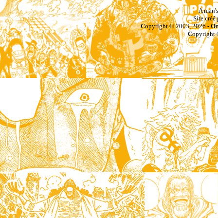
A man's
Site créé
C
opyright © 2003, 2026 -
O
C
opyright