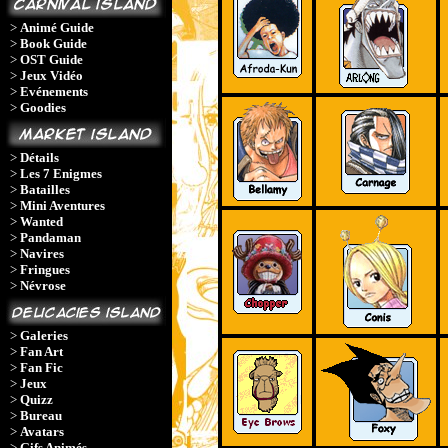
>
Animé Guide
>
Book Guide
>
OST Guide
>
Jeux Vidéo
>
Evénements
>
Goodies
>
Détails
>
Les 7 Enigmes
>
Batailles
>
Mini Aventures
>
Wanted
>
Pandaman
>
Navires
>
Fringues
>
Névrose
>
Galeries
>
Fan Art
>
Fan Fic
>
Jeux
>
Quizz
>
Bureau
>
Avatars
>
Gifs Animés