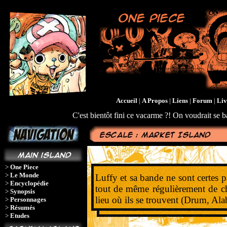
Accueil
|
A Propos
|
Liens
|
Forum
|
Liv
C'est bientôt fini ce vacarme ?! On voudrait se b
>
One Piece
>
Le Monde
Luffy et sa bande ne sont certes p
>
Encyclopédie
tout de même régulièrement de ch
>
Synopsis
lieu où ils se trouvent (Drum, Alab
>
Personnages
>
Résumés
>
Etudes