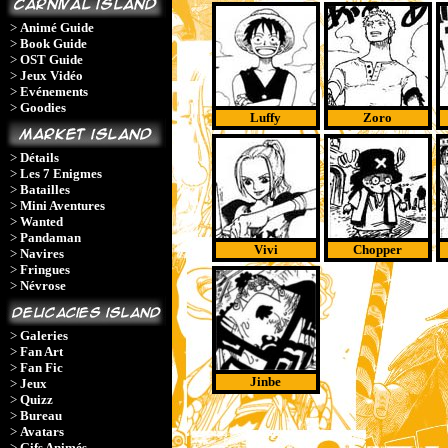
>
Animé Guide
>
Book Guide
>
OST Guide
>
Jeux Vidéo
>
Evénements
>
Goodies
Luffy
Zoro
>
Détails
>
Les 7 Enigmes
>
Batailles
>
Mini Aventures
>
Wanted
>
Pandaman
Vivi
Chopper
>
Navires
>
Fringues
>
Névrose
>
Galeries
>
Fan Art
>
Fan Fic
Jinbe
>
Jeux
>
Quizz
>
Bureau
>
Avatars
>
Gifs Animés