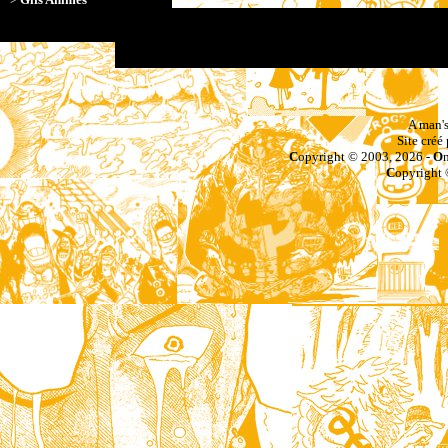
X
X
A man's
Site créé
C
opyright © 2003, 2026 -
O
C
opyright