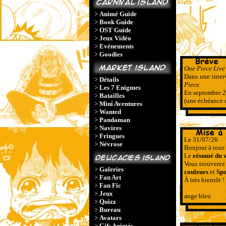
>
Animé Guide
>
Book Guide
>
OST Guide
>
Jeux Vidéo
>
Evénements
>
Goodies
One Piece Live 
Dans une inter
>
Détails
Piece
.
>
Les 7 Enigmes
En septembre 20
>
Batailles
(une échéance q
>
Mini Aventures
>
Wanted
>
Pandaman
>
Navires
>
Fringues
Le 31/07/26
>
Névrose
Bonjour à tous 
Le
résumé du 
Vous trouverez
>
Galeries
couleurs
et
Spo
>
Fan Art
À très bientôt !
>
Fan Fic
>
Jeux
ange bleu
>
Quizz
>
Bureau
>
Avatars
>
Gifs Animés