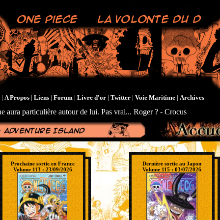
|
A Propos
|
Liens
|
Forum
|
Livre d'or
|
Twitter
|
Voie Maritime
|
Archives
e aura particulière autour de lui. Pas vrai... Roger ? - Crocus
Prochaine sortie en France
Dernière sortie au Japon
Volume 113 : 23/09/2026
Volume 115 : 03/07/2026