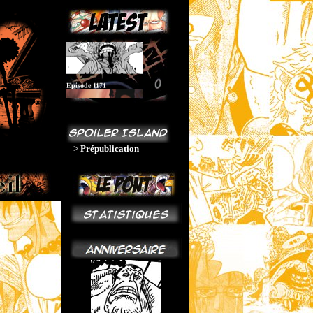
Chapitre 1189
Episode 1171
>
Prépublication
--