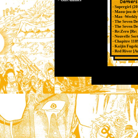
-
Supergirl (20
-
Maou-jou de 
-
Mao -Weekly
-
The Seven De
-
The Seven De
-
Re:Zero [Re: 
-
Nouvelle Sort
-
Chapitre 1189
-
Kaijin Fugek
-
Red River [A
X
X