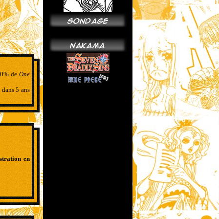
--
 80% de
One
e
dans 5 ans
ustration en