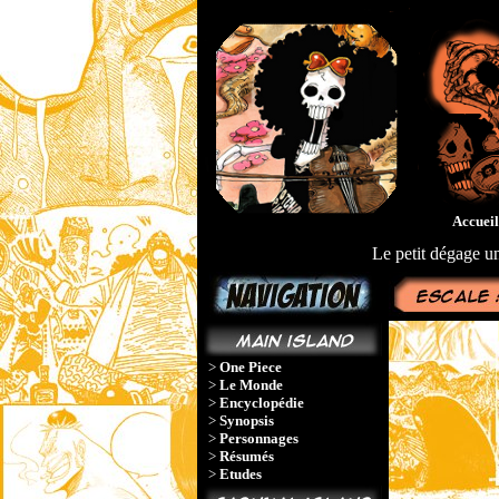
Accueil
Le petit dégage un
>
One Piece
>
Le Monde
>
Encyclopédie
>
Synopsis
>
Personnages
>
Résumés
>
Etudes