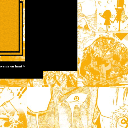
evenir en haut ^
X