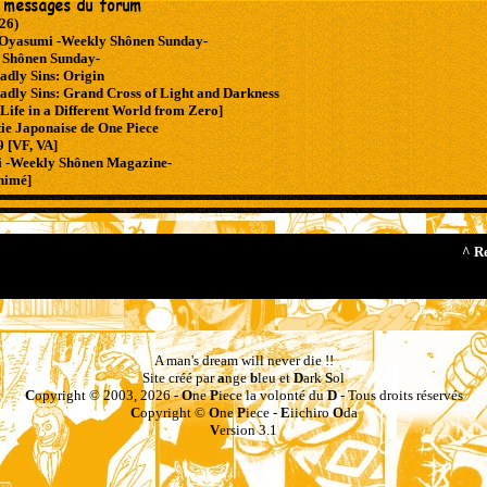
26)
Oyasumi -Weekly Shônen Sunday-
 Shônen Sunday-
adly Sins: Origin
adly Sins: Grand Cross of Light and Darkness
Life in a Different World from Zero]
ie Japonaise de One Piece
 [VF, VA]
i -Weekly Shônen Magazine-
nimé]
^ R
A man's dream will never die !!
Site créé par
a
nge
b
leu et
D
ark
S
ol
C
opyright © 2003, 2026 -
O
ne
P
iece la volonté du
D
- Tous droits réservés
C
opyright ©
O
ne
P
iece -
E
iichiro
O
da
V
ersion 3.1