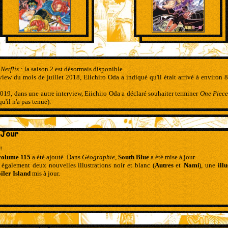
Netflix
: la saison 2 est désormais disponible.
view du mois de juillet 2018, Eiichiro Oda a indiqué qu'il était arrivé à environ
19, dans une autre interview, Eiichiro Oda a déclaré souhaiter terminer
One Piec
u'il n'a pas tenue).
!
volume 115
a été ajouté. Dans
Géographie
,
South Blue
a été mise à jour.
 également deux nouvelles illustrations noir et blanc (
Autres
et
Nami
), une
ill
iler Island
mis à jour.