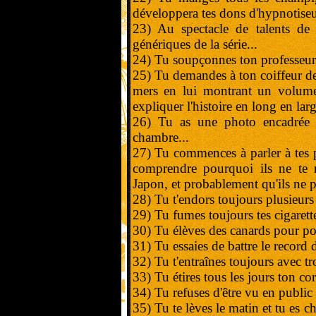
développera tes dons d'hypnotiseur
23) Au spectacle de talents de 
génériques de la série...
24) Tu soupçonnes ton professeur d
25) Tu demandes à ton coiffeur de 
mers en lui montrant un volume
expliquer l'histoire en long en large
26) Tu as une photo encadrée
chambre...
27) Tu commences à parler à tes 
comprendre pourquoi ils ne te r
Japon, et probablement qu'ils ne pa
28) Tu t'endors toujours plusieurs 
29) Tu fumes toujours tes cigarette
30) Tu élèves des canards pour pou
31) Tu essaies de battre le record 
32) Tu t'entraînes toujours avec tr
33) Tu étires tous les jours ton co
34) Tu refuses d'être vu en public
35) Tu te lèves le matin et tu es 