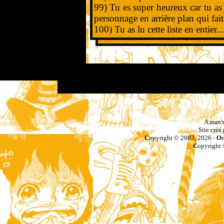
99) Tu es super heureux car tu a
personnage en arrière plan qui fait
100) Tu as lu cette liste en entier...
X
X
A man's
Site créé
C
opyright © 2003, 2026 -
O
C
opyright