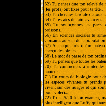
62) Tu penses que ton relevé de n
(les profs) ont fixés pour ta tête..
63) Tu cherches la route de tous le
64) Tu essaies de faire avancer ta
65) Tu soupçonnes les parcs a
poissons...
66) En sciences sociales tu aimes
Corsaires au sein de la population 
67) A chaque fois qu'un bateau 
aperçu des pirates...
68) Le mot de passe de ton ordinat
69) Tu penses que toutes les balei
70) Tu commences à imiter les g
hauteur...
71) En cours de biologie pour dé
les espèces vivantes tu prends 
vivent sur des nuages et qui sont d
pour voler)...
72) Tu as 5/20 à ton examen, ma
plus intelligent que Luffy qui aurai