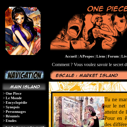
Accueil
|
A Propos
|
Liens
|
Forum
|
Liv
Comment ? Vous voulez savoir le secret d
>
One Piece
>
Le Monde
Tu ne mang
>
Encyclopédie
sur le net
>
Synopsis
atteint de
>
Personnages
>
Résumés
Pour en êt
>
Etudes
des diffé