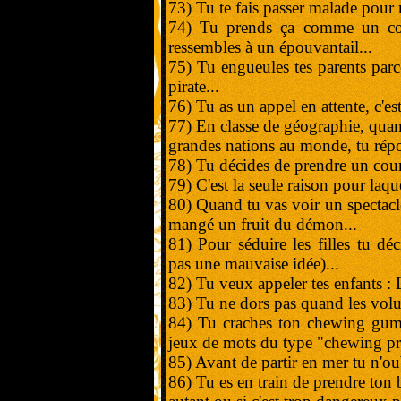
73) Tu te fais passer malade pour r
74) Tu prends ça comme un com
ressembles à un épouvantail...
75) Tu engueules tes parents parc
pirate...
76) Tu as un appel en attente, c'es
77) En classe de géographie, quan
grandes nations au monde, tu répo
78) Tu décides de prendre un cour
79) C'est la seule raison pour laque
80) Quand tu vas voir un spectacl
mangé un fruit du démon...
81) Pour séduire les filles tu dé
pas une mauvaise idée)...
82) Tu veux appeler tes enfants : 
83) Tu ne dors pas quand les volu
84) Tu craches ton chewing gum 
jeux de mots du type "chewing proj
85) Avant de partir en mer tu n'ou
86) Tu es en train de prendre ton 