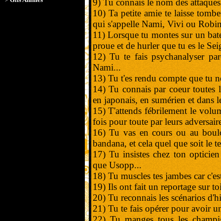
9) Tu connais le nom des attaques 
10) Ta petite amie te laisse tombe
qui s'appelle Nami, Vivi ou Robin
11) Lorsque tu montes sur un bate
proue et de hurler que tu es le Seig
12) Tu te fais psychanalyser pa
Nami...
13) Tu t'es rendu compte que tu n
14) Tu connais par coeur toutes l
en japonais, en sumérien et dans l
15) T'attends fébrilement le volu
fois pour toute par leurs adversaire
16) Tu vas en cours ou au boulo
bandana, et cela quel que soit le t
17) Tu insistes chez ton opticie
que Usopp...
18) Tu muscles tes jambes car c'est
19) Ils ont fait un reportage sur t
20) Tu reconnais les scénarios d'h
21) Tu te fais opérer pour avoir un
22) Tu manges tous les champi