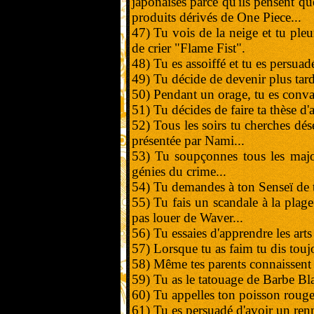
japonaises parce qu'ils pensent qu
produits dérivés de One Piece...
47) Tu vois de la neige et tu pleu
de crier "Flame Fist".
48) Tu es assoiffé et tu es persuadé
49) Tu décide de devenir plus tard 
50) Pendant un orage, tu es convai
51) Tu décides de faire ta thèse d'
52) Tous les soirs tu cherches dés
présentée par Nami...
53) Tu soupçonnes tous les major
génies du crime...
54) Tu demandes à ton Senseï de t
55) Tu fais un scandale à la plag
pas louer de Waver...
56) Tu essaies d'apprendre les arts
57) Lorsque tu as faim tu dis toujo
58) Même tes parents connaissent 
59) Tu as le tatouage de Barbe Bl
60) Tu appelles ton poisson rou
61) Tu es persuadé d'avoir un renn