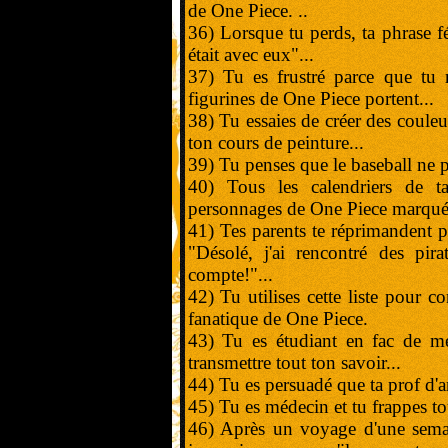
de One Piece. ..
36) Lorsque tu perds, ta phrase fét
était avec eux"...
37) Tu es frustré parce que tu 
figurines de One Piece portent...
38) Tu essaies de créer des coule
ton cours de peinture...
39) Tu penses que le baseball ne 
40) Tous les calendriers de t
personnages de One Piece marqués
41) Tes parents te réprimandent pa
"Désolé, j'ai rencontré des pira
compte!"...
42) Tu utilises cette liste pour c
fanatique de One Piece.
43) Tu es étudiant en fac de mé
transmettre tout ton savoir...
44) Tu es persuadé que ta prof d'a
45) Tu es médecin et tu frappes tou
46) Après un voyage d'une semai