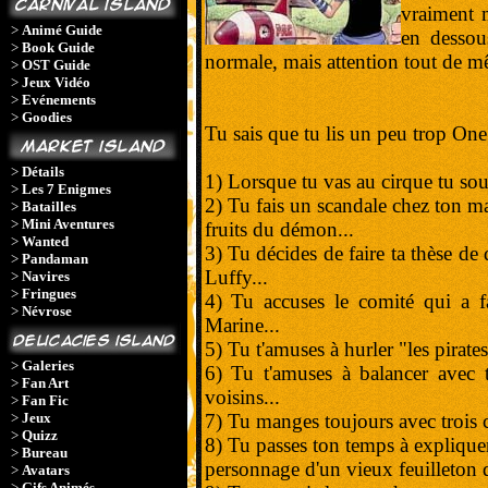
vraiment 
>
Animé Guide
en dessou
>
Book Guide
normale, mais attention tout de m
>
OST Guide
>
Jeux Vidéo
>
Evénements
>
Goodies
Tu sais que tu lis un peu trop One
>
Détails
1) Lorsque tu vas au cirque tu sou
>
Les 7 Enigmes
2) Tu fais un scandale chez ton ma
>
Batailles
>
Mini Aventures
fruits du démon...
>
Wanted
3) Tu décides de faire ta thèse de
>
Pandaman
Luffy...
>
Navires
>
Fringues
4) Tu accuses le comité qui a fa
>
Névrose
Marine...
5) Tu t'amuses à hurler "les pirates
>
Galeries
6) Tu t'amuses à balancer avec t
>
Fan Art
voisins...
>
Fan Fic
>
Jeux
7) Tu manges toujours avec trois co
>
Quizz
8) Tu passes ton temps à expliquer
>
Bureau
personnage d'un vieux feuilleton d
>
Avatars
>
Gifs Animés