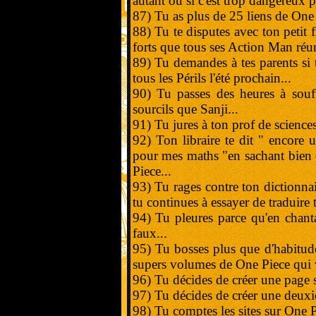
autant ou si c'est trop dangereux p
87) Tu as plus de 25 liens de One P
88) Tu te disputes avec ton petit 
forts que tous ses Action Man réun
89) Tu demandes à tes parents si 
tous les Périls l'été prochain...
90) Tu passes des heures à souf
sourcils que Sanji...
91) Tu jures à ton prof de sciences 
92) Ton libraire te dit " encore u
pour mes maths "en sachant bien
Piece...
93) Tu rages contre ton dictionna
tu continues à essayer de traduire 
94) Tu pleures parce qu'en chant
faux...
95) Tu bosses plus que d'habitud
supers volumes de One Piece qui vo
96) Tu décides de créer une page 
97) Tu décides de créer une deuxi
98) Tu comptes les sites sur One 