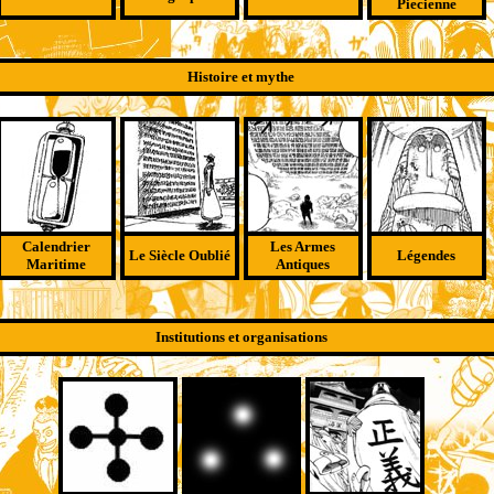
Piecienne
Histoire et mythe
Calendrier
Les Armes
Le Siècle Oublié
Légendes
Maritime
Antiques
Institutions et organisations