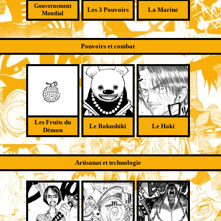
Gouvernement
Les 3 Pouvoirs
La Marine
Mondial
Pouvoirs et combat
Les Fruits du
Le Rokushiki
Le Haki
Démon
Artisanat et technologie