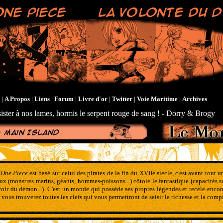
|
A Propos
|
Liens
|
Forum
|
Livre d'or
|
Twitter
|
Voie Maritime
|
Archives
ister à nos lames, hormis le serpent rouge de sang ! - Dorry & Brogy
e
One Piece
est basé sur celui des pirates de la fin du XVIIe siècle, c'est avant tout 
ux (monstres marins, géants, hommes-poissons...) côtoie le fantastique (capacités
voir du démon...). C'est un monde qui possède ses propres légendes et recèle enco
 vous trouverez toutes les clefs qui vous permettront de saisir la richesse et la comp