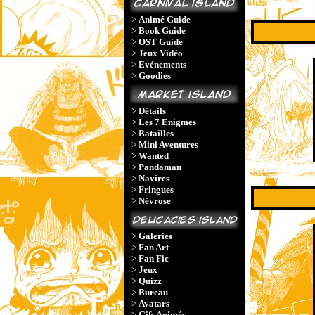
>
Animé Guide
>
Book Guide
>
OST Guide
>
Jeux Vidéo
>
Evénements
>
Goodies
>
Détails
>
Les 7 Enigmes
>
Batailles
>
Mini Aventures
>
Wanted
>
Pandaman
>
Navires
>
Fringues
>
Névrose
>
Galeries
>
Fan Art
>
Fan Fic
>
Jeux
>
Quizz
>
Bureau
>
Avatars
>
Gifs Animés