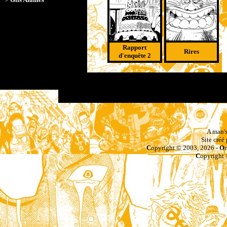
Rapport
Rires
d'enquête 2
X
X
A man's
Site créé
C
opyright © 2003, 2026 -
O
C
opyright