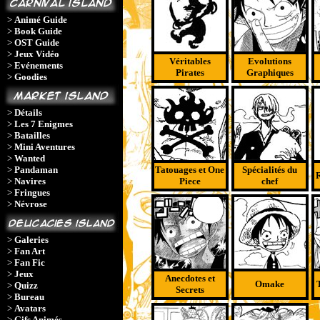
>
Animé Guide
>
Book Guide
>
OST Guide
>
Jeux Vidéo
Véritables
Evolutions
>
Evénements
Pirates
Graphiques
>
Goodies
>
Détails
>
Les 7 Enigmes
>
Batailles
>
Mini Aventures
>
Wanted
>
Pandaman
Tatouages et One
Spécialités du
R
>
Navires
Piece
chef
>
Fringues
>
Névrose
>
Galeries
>
Fan Art
>
Fan Fic
>
Jeux
Anecdotes et
Omake
>
Quizz
Secrets
>
Bureau
>
Avatars
>
Gifs Animés