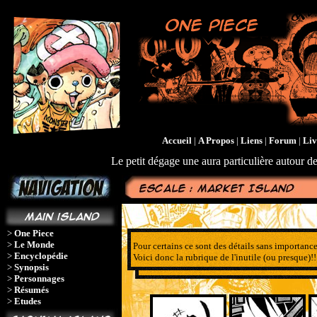
Accueil
|
A Propos
|
Liens
|
Forum
|
Liv
Le petit dégage une aura particulière autour de
>
One Piece
>
Le Monde
Pour certains ce sont des détails sans importances
>
Encyclopédie
Voici donc la rubrique de l'inutile (ou presque)!!
>
Synopsis
>
Personnages
>
Résumés
>
Etudes