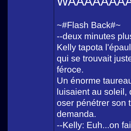
WAAAAAAA
~#Flash Back#~
--deux minutes plus
Kelly tapota l'épa
qui se trouvait juste
féroce.
Un énorme taureau
luisaient au soleil,
oser pénétrer son t
demanda.
--Kelly: Euh...on fa