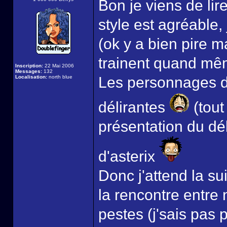
Bon je viens de lir
style est agréable, 
(ok y a bien pire m
trainent quand mêm
Inscription:
22 Mai 2006
Messages:
132
Localisation:
north blue
Les personnages d'
délirantes
(tout
présentation du déb
d'asterix
Donc j'attend la s
la rencontre entre 
pestes (j'sais pas 