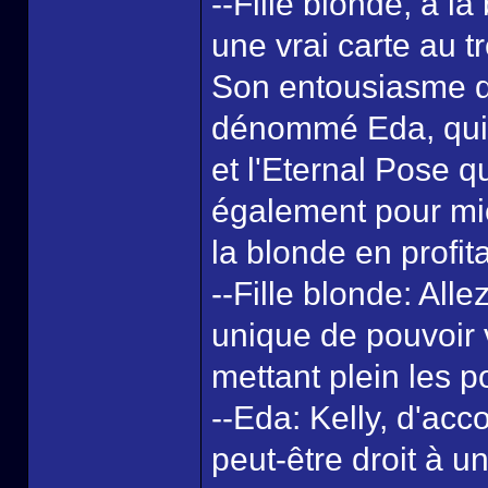
--Fille blonde, à l
une vrai carte au tr
Son entousiasme d
dénommé Eda, qui r
et l'Eternal Pose 
également pour mie
la blonde en profita
--Fille blonde: All
unique de pouvoir 
mettant plein les p
--Eda: Kelly, d'ac
peut-être droit à u