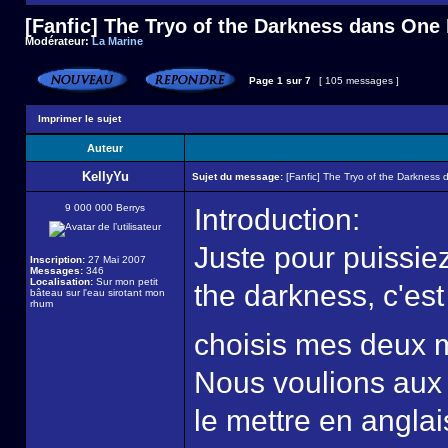
[Fanfic] The Tryo of the Darkness dans One
Modérateur:
La Marine
Page
1
sur
7
[ 105 messages ]
Imprimer le sujet
Auteur
KellyYu
Sujet du message:
[Fanfic] The Tryo of the Darkness
9 000 000 Berrys
Introduction:
Juste pour puissie
Inscription:
27 Mai 2007
Messages:
346
Localisation:
Sur mon petit
the darkness, c'es
bâteau sur l'eau sirotant mon
rhum
choisis mes deux 
Nous voulions aux 
le mettre en anglai