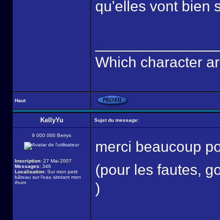
qu'elles vont bien
______________
Which character ar
Haut
KellyYu
Sujet du message:
9 000 000 Berrys
merci beaucoup p
Inscription:
27 Mai 2007
(pour les fautes, g
Messages:
346
Localisation:
Sur mon petit
bâteau sur l'eau sirotant mon
rhum
)