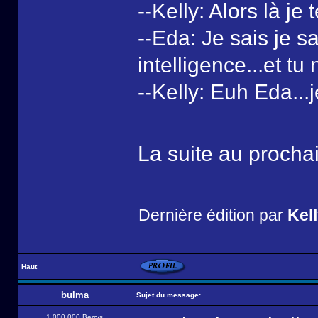
--Kelly: Alors là je t
--Eda: Je sais je 
intelligence...et tu
--Kelly: Euh Eda...j
La suite au proch
Dernière édition par
Kel
Haut
bulma
Sujet du message:
1 000 000 Berrys