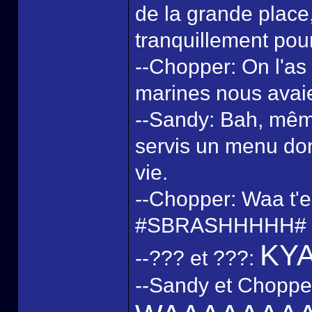
de la grande place, i
tranquillement pour
--Chopper: On l'as 
marines nous avai
--Sandy: Bah, même 
servis un menu don
vie.
--Chopper: Waa t'es
#SBRASHHHHH#
KY
--??? et ???:
--Sandy et Chopper