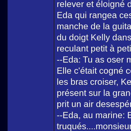
relever et éloigné
Eda qui rangea ces
manche de la guita
du doigt Kelly dan
reculant petit à peti
--Eda: Tu as oser m
Elle c'était cogné 
les bras croiser, Ke
présent sur la gra
prit un air desespé
--Eda, au marine: E
truqués....monsieur 