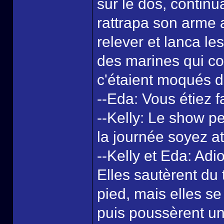
sur le dos, continu
rattrapa son arme a
relever et lanca le
des marines qui co
c'étaient moqués d
--Eda: Vous étiez f
--Kelly: Le show p
la journée soyez att
--Kelly et Eda: Adio
Elles sautèrent du t
pied, mais elles se
puis poussèrent un