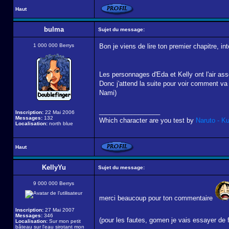
Haut
bulma
Sujet du message:
1 000 000 Berrys
Bon je viens de lire ton premier chapitre, in
Les personnages d'Eda et Kelly ont l'air as
Donc j'attend la suite pour voir comment va 
Nami)
_________________
Inscription:
22 Mai 2006
Messages:
132
Which character are you test by
Naruto - K
Localisation:
north blue
Haut
KellyYu
Sujet du message:
9 000 000 Berrys
merci beaucoup pour ton commentaire
Inscription:
27 Mai 2007
Messages:
346
(pour les fautes, gomen je vais essayer de 
Localisation:
Sur mon petit
bâteau sur l'eau sirotant mon