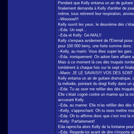
Pendant que Kelly entama un air de guitare 
finalement demanda à Kelly d'arrêter de jouer
même, tous retinrent leur respiration, anxieu
--Woooow!!!
Kelly ouvrit les yeux, le deuxième dés c'était
--Eda: Un sept...
--Eda et Kelly: Gé-NIAL!!
Kelly s'empara avidement de l'Eternal pose e
pour 100 000 berry, une forte somme donc. L
--Kelly, au marin: Vous êtes super les gars..
--Eda, ironiquement: On adore faire affaire
Mais à ce moment là ces dés truqués tombère
tombèrent à chaque fois sur le sept et final
--Marin: JE LE SAVAIS!!! VOS DES SO
Kelly entama un air de guitare dramatique, 
la mélodie, pointant du doigt Kelly dans un g
--Eda: Tu as oser me refiler des dés truqué
Elle c'était cogné contre un marine qui la to
accusant Kelly.
--Eda, au marine: Elle m'as refiller des dés 
--Kelly, s'approchant: Oh tu oses mettre mon 
--Eda: Oh tu affirme donc que c'est moi la ma
--Kelly: Parfaitement!
Eda raprocha alors Kelly de la fontaine pour 
--Eda: Regarde-toi avant de dire n'importe 