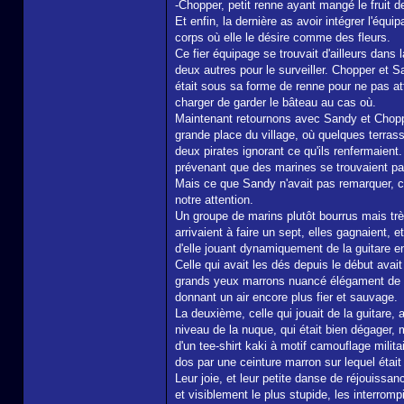
-Chopper, petit renne ayant mangé le fruit d
Et enfin, la dernière as avoir intégrer l'éq
corps où elle le désire comme des fleurs.
Ce fier équipage se trouvait d'ailleurs dans l
deux autres pour le surveiller. Chopper et S
était sous sa forme de renne pour ne pas atti
charger de garder le bâteau au cas où.
Maintenant retournons avec Sandy et Chopper,
grande place du village, où quelques terrass
deux pirates ignorant ce qu'ils renfermaient
prévenant que des marines se trouvaient pas
Mais ce que Sandy n'avait pas remarquer, c'é
notre attention.
Un groupe de marins plutôt bourrus mais très
arrivaient à faire un sept, elles gagnaient, 
d'elle jouant dynamiquement de la guitare en
Celle qui avait les dés depuis le début avai
grands yeux marrons nuancé élégament de ver
donnant un air encore plus fier et sauvage.
La deuxième, celle qui jouait de la guitare
niveau de la nuque, qui était bien dégager, m
d'un tee-shirt kaki à motif camouflage mili
dos par une ceinture marron sur lequel étai
Leur joie, et leur petite danse de réjouissanc
et visiblement le plus stupide, les interrompi