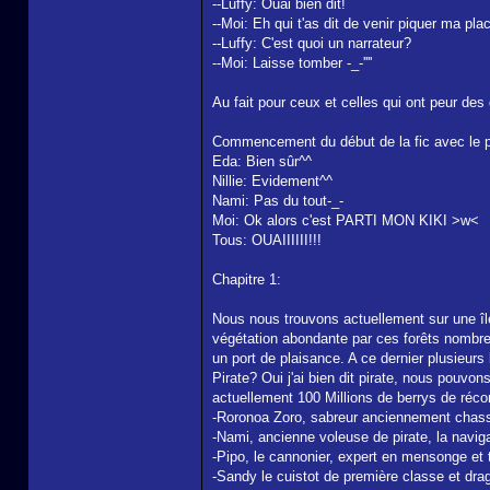
--Luffy: Ouai bien dit!
--Moi: Eh qui t'as dit de venir piquer ma pla
--Luffy: C'est quoi un narrateur?
--Moi: Laisse tomber -_-''''
Au fait pour ceux et celles qui ont peur des 
Commencement du début de la fic avec le pr
Eda: Bien sûr^^
Nillie: Evidement^^
Nami: Pas du tout-_-
Moi: Ok alors c'est PARTI MON KIKI >w<
Tous: OUAIIIIII!!!
Chapitre 1:
Nous nous trouvons actuellement sur une île 
végétation abondante par ces forêts nombreu
un port de plaisance. A ce dernier plusieu
Pirate? Oui j'ai bien dit pirate, nous pouvon
actuellement 100 Millions de berrys de réco
-Roronoa Zoro, sabreur anciennement chass
-Nami, ancienne voleuse de pirate, la naviga
-Pipo, le cannonier, expert en mensonge et tir
-Sandy le cuistot de première classe et dra