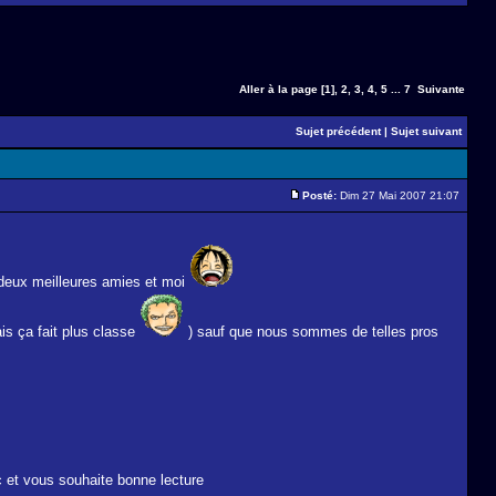
Aller à la page
[1]
,
2
,
3
,
4
,
5
...
7
Suivante
Sujet précédent
|
Sujet suivant
Posté:
Dim 27 Mai 2007 21:07
 deux meilleures amies et moi
ais ça fait plus classe
) sauf que nous sommes de telles pros
c et vous souhaite bonne lecture