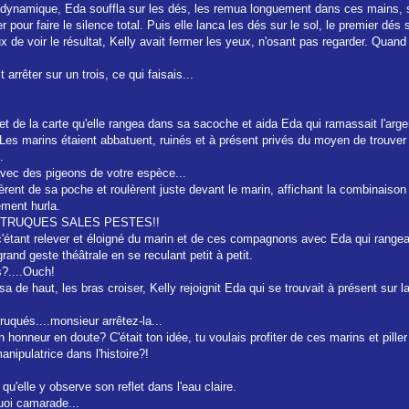
dynamique, Eda souffla sur les dés, les remua longuement dans ces mains, se 
 pour faire le silence total. Puis elle lanca les dés sur le sol, le premier dé
x de voir le résultat, Kelly avait fermer les yeux, n'osant pas regarder. Quand
 arrêter sur un trois, ce qui faisais...
t de la carte qu'elle rangea dans sa sacoche et aida Eda qui ramassait l'argen
es marins étaient abbatuent, ruinés et à présent privés du moyen de trouver 
.
 avec des pigeons de votre espèce...
nt de sa poche et roulèrent juste devant le marin, affichant la combinaison se
ement hurla.
NT TRUQUES SALES PESTES!!
c'étant relever et éloigné du marin et de ces compagnons avec Eda qui rangea
rand geste théâtrale en se reculant petit à petit.
s?....Ouch!
isa de haut, les bras croiser, Kelly rejoignit Eda qui se trouvait à présent sur 
truqués....monsieur arrêtez-la...
honneur en doute? C'était ton idée, tu voulais profiter de ces marins et piller 
nipulatrice dans l'histoire?!
qu'elle y observe son reflet dans l'eau claire.
quoi camarade...