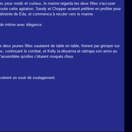
s yeux ronds et curieux, le marine regarda les deux filles s'accuser
oute cette agitation, Sandy et Chopper avaient préférer en profiter pour
e l'étreinte de Eda, et commenca à reculer vers le marine.
it de même avec élégance.
 deux jeunes filles sautaient de table en table, finirent par grimper sur
dos, continuant le combat, et Kelly la désarma et rattrapa son arme au
l'assemblée qu'elles c'étaient moqués d'eux.
oussèrent un souir de soulagement.