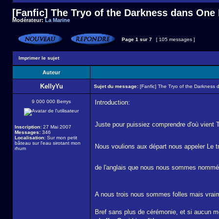
[Fanfic] The Tryo of the Darkness dans One
Modérateur:
La Marine
Page
1
sur
7
[ 105 messages ]
Imprimer le sujet
Auteur
KellyYu
Sujet du message:
[Fanfic] The Tryo of the Darkness
9 000 000 Berrys
Introduction:
Juste pour puissiez comprendre d'où vient 
Inscription:
27 Mai 2007
Messages:
346
Localisation:
Sur mon petit
bâteau sur l'eau sirotant mon
Nous voulions aux départ nous appeler Le tri
rhum
de l'anglais que nous nous sommes nommé "
A nous trois nous sommes folles mais vra
Bref sans plus de cérémonie, et si aucun mo