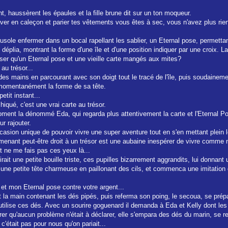
haussèrent les épaules et la fille brune dit sur un ton moqueur.
ouver en caleçon et parier tes vêtements vous êtes à sec, vous n'avez plus rien
usole enfermer dans un bocal rapellant les sablier, un Eternal pose, permettan
 déplia, montrant la forme d'une île et d'une position indiquer par une croix. La
oposer qu'un Eternal pose et une vieille carte mangés aux mites?
 au trésor...
t des mains en parcourant avec son doigt tout le tracé de l'île, puis soudaineme
it momentanément la forme de sa tête.
tit instant...
hiqué, c'est une vrai carte au trésor.
ment la dénommé Eda, qui regarda plus attentivement la carte et l'Eternal P
ur rajouter.
occasion unique de pouvoir vivre une super aventure tout en s'en mettant plein 
menant peut-être droit à un trésor est une aubaine inespérer de vivre comme n
t ne me fais pas ces yeux là...
 tirait une petite bouille triste, ces pupilles bizarrement aggrandits, lui don
it une petite tête charmeuse en paillonant des cils, et commenca une imitation
e et mon Eternal pose contre votre argent...
it la main contenant les dés pipés, puis referma son poing, le secoua, se pré
n utilise ces dés. Avec un sourire goguenard il demanda à Eda et Kelly dont le
r qu'aucun problème n'était à déclarer, elle s'empara des dés du marin, se ret
 c'était pas pour nous qu'on pariait...