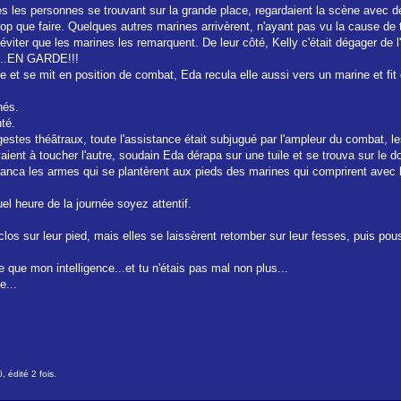
es les personnes se trouvant sur la grande place, regardaient la scène avec de
p que faire. Quelques autres marines arrivèrent, n'ayant pas vu la cause de t
n d'éviter que les marines les remarquent. De leur côté, Kelly c'était dégager d
u....EN GARDE!!!
e et se mit en position de combat, Eda recula elle aussi vers un marine et f
hés.
nté.
estes théâtraux, toute l'assistance était subjugué par l'ampleur du combat, les
aient à toucher l'autre, soudain Eda dérapa sur une tuile et se trouva sur le 
t lanca les armes qui se plantèrent aux pieds des marines qui comprirent avec 
el heure de la journée soyez attentif.
enclos sur leur pied, mais elles se laissèrent retomber sur leur fesses, puis p
e que mon intelligence...et tu n'étais pas mal non plus...
e...
 édité 2 fois.