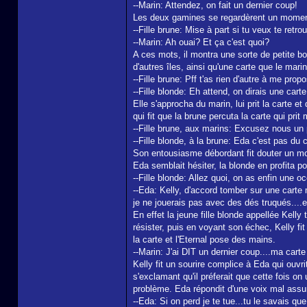
--Marin: Attendez, on fait un dernier coup!
Les deux gamines se regardèrent un moment, 
--Fille brune: Mise à part si tu veux te retr
--Marin: Ah ouai? Et ça c'est quoi?
A ces mots, il montra une sorte de petite bo
d'autres îles, ainsi qu'une carte que le marin
--Fille brune: Pff t'as rien d'autre à me pr
--Fille blonde: Eh attend, on dirais une carte
Elle s'approcha du marin, lui prit la carte e
qui fit que la brune percuta la carte qui pr
--Fille brune, aux marins: Excusez nous un pe
--Fille blonde, à la brune: Eda c'est pas du c
Son entousiasme débordant fit douter un mo
Eda semblait hésiter, la blonde en profita po
--Fille blonde: Allez quoi, on as enfin une 
--Eda: Kelly, d'accord tomber sur une carte 
je ne jouerais pas avec des dés truqués....e
En effet la jeune fille blonde appellée Kelly
résister, puis en voyant son échec, Kelly f
la carte et l'Eternal pose des mains.
--Marin: J'ai DIT un dernier coup....ma cart
Kelly fit un sourire complice à Eda qui ouvr
s'exclamant qu'il préferait que cette fois o
problème. Eda répondit d'une voix mal assure
--Eda: Si on perd je te tue...tu le savais que