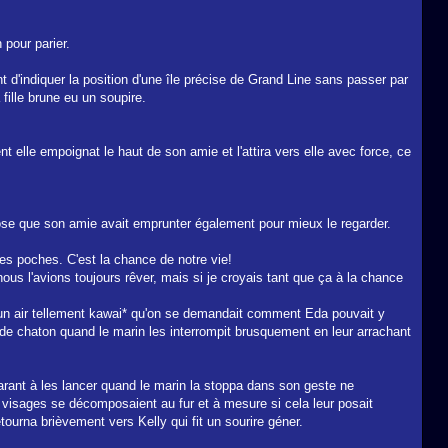
 pour parier.
t d'indiquer la position d'une île précise de Grand Line sans passer par
 fille brune eu un soupire.
nt elle empoignat le haut de son amie et l'attira vers elle avec force, ce
ose que son amie avait emprunter également pour mieux le regarder.
les poches. C'est la chance de notre vie!
ous l'avions toujours rêver, mais si je croyais tant que ça à la chance
nant un air tellement kawai* qu'on se demandait comment Eda pouvait y
 de chaton quand le marin les interrompit brusquement en leur arrachant
parant à les lancer quand le marin la stoppa dans son geste ne
s visages se décomposaient au fur et à mesure si cela leur posait
ourna brièvement vers Kelly qui fit un sourire géner.