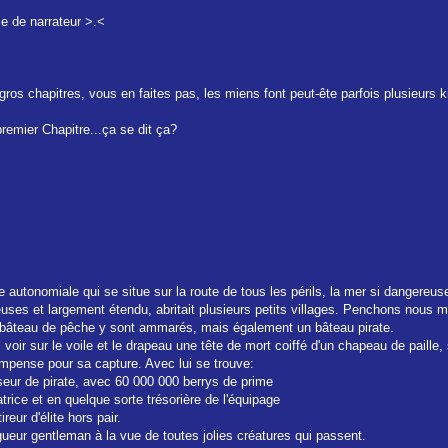
ce de narrateur >.<
gros chapitres, vous en faites pas, les miens font peut-ête parfois plusieurs ki
emier Chapitre...ça se dit ça?
autonomiale qui se situe sur la route de tous les périls, la mer si dangereuse
ses et largement étendu, abritait plusieurs petits villages. Penchons nous ma
rs bâteau de pêche y sont ammarés, mais également un bâteau pirate.
s voir sur le voile et le drapeau une tête de mort coiffé d'un chapeau de paill
mpense pour sa capture. Avec lui se trouve:
eur de pirate, avec 60 000 000 berrys de prime
trice et en quelque sorte trésorière de l'équipage
eur d'élite hors pair.
gueur gentleman à la vue de toutes jolies créatures qui passent.