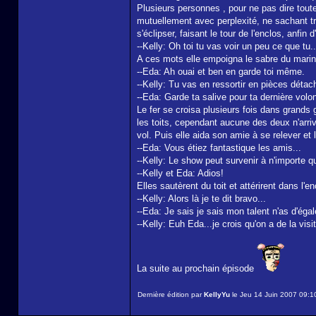
Plusieurs personnes , pour ne pas dire tout
mutuellement avec perplexité, ne sachant tro
s'éclipser, faisant le tour de l'enclos, anfi
--Kelly: Oh toi tu vas voir un peu ce que t
A ces mots elle empoigna le sabre du marin
--Eda: Ah ouai et ben en garde toi même.
--Kelly: Tu vas en ressortir en pièces détac
--Eda: Garde ta salive pour ta dernière volo
Le fer se croisa plusieurs fois dans grands g
les toits, cependant aucune des deux n'arriv
vol. Puis elle aida son amie à se relever e
--Eda: Vous étiez fantastique les amis...
--Kelly: Le show peut survenir à n'importe qu
--Kelly et Eda: Adios!
Elles sautèrent du toit et attérirent dans l'
--Kelly: Alors là je te dit bravo...
--Eda: Je sais je sais mon talent n'as d'égal
--Kelly: Euh Eda...je crois qu'on a de la visit
La suite au prochain épisode
Dernière édition par
KellyYu
le Jeu 14 Juin 2007 09:10,