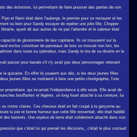
uits des éclosions, lui permettant de faire pousser des parties de son
y, Pipo et Nami était dans l'auberge, le premier pour se restaurer et les
ement ou bien pour Sandy essayer de repérer une jolie fille, Chopper
brairie, ayant dit aux autres de ne pas l'attendre et le sabreur était
pacité de gloutonnerie de leur capitaine. Ils se trouvaient sur la
grand enclos constituer de panneaux de bois se trouvait non loin, les
admirer dans toute sa splendeur, mais Sandy le tira de sa rêverie en le
uvait passer pour banale s'il n'y avait pas deux personnages retenant
a quizaine. En effet ils jouaient aux dés, si les deux jeunes filles
deux jeunes filles se mettaient à faire une petite chorégraphie, l'une
propriétaire, qui incarnait l'indépendance à elle seule. Elle avait de
anches bouffantes et légères, un long fouet attaché à sa ceinture, lui
s ou moins claires. Ces cheveux était en fait coupé à la garçonne au
te la joie et bonne humeur que cette fille ressentait, elle était habillé
ir et des baskets. Une espèce de lame était solidement attaché dans son
pression que c'était lui qui prenait les décisions,, c'était le plus costaud