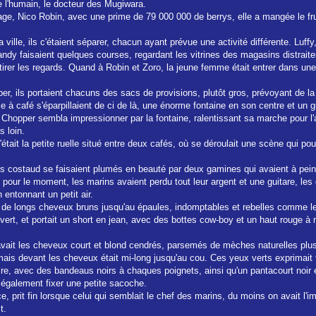
e l'humain, le docteur des Mugiwara.
uipage, Nico Robin, avec une prime de 79 000 000 de berrys, elle a mangée le fr
a ville, ils c'étaient séparer, chacun ayant prévue une activité différente. Luff
andy faisaient quelques courses, regardant les vitrines des magasins distrait
rer les regards. Quand à Robin et Zoro, la jeune femme était entrer dans une li
 ils portaient chacuns des sacs de provisions, plutôt gros, prévoyant de la ca
e à café s'éparpillaient de ci de là, une énorme fontaine en son centre et un 
. Chopper sembla impressionner par la fontaine, ralentissant sa marche pour l'
 loin.
tait la petite ruelle situé entre deux cafés, où se déroulait une scène qui po
 costaud se faisaient plumés en beauté par deux gamines qui avaient à peine l
et pour le moment, les marins avaient perdu tout leur argent et une guitare, les 
 entonnant un petit air.
t de longs cheveux bruns jusqu'au épaules, indomptables et rebelles comme leur 
t, et portait un short en jean, avec des bottes cow-boy et un haut rouge à m
, avait les cheveux court et blond cendrés, parsemés de mèches naturelles plu
ais devant les cheveux était mi-long jusqu'au cou. Ces yeux verts exprimait tou
taire, avec des bandeaus noirs à chaques poignets, ainsi qu'un pantacourt no
t également fixer une petite sacoche.
e, prit fin lorsque celui qui semblait le chef des marins, du moins on avait l'im
t.