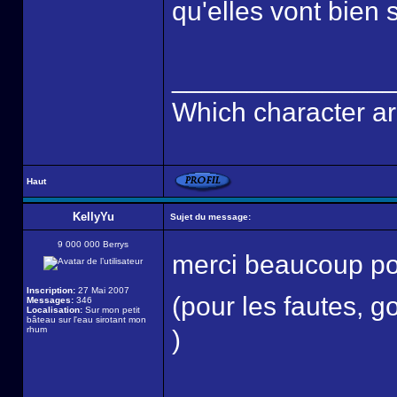
qu'elles vont bien
______________
Which character ar
Haut
KellyYu
Sujet du message:
9 000 000 Berrys
merci beaucoup p
Inscription:
27 Mai 2007
(pour les fautes, g
Messages:
346
Localisation:
Sur mon petit
bâteau sur l'eau sirotant mon
rhum
)