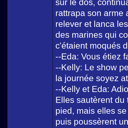
sur le dos, continu
rattrapa son arme a
relever et lanca le
des marines qui co
c'étaient moqués d
--Eda: Vous étiez f
--Kelly: Le show p
la journée soyez att
--Kelly et Eda: Adio
Elles sautèrent du t
pied, mais elles se
puis poussèrent un