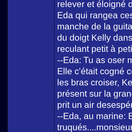
relever et éloigné
Eda qui rangea ces
manche de la guita
du doigt Kelly dan
reculant petit à peti
--Eda: Tu as oser m
Elle c'était cogné 
les bras croiser, Ke
présent sur la gra
prit un air desespé
--Eda, au marine: E
truqués....monsieur 