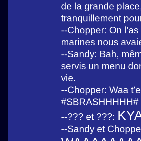
de la grande place, i
tranquillement pour
--Chopper: On l'as 
marines nous avai
--Sandy: Bah, même 
servis un menu don
vie.
--Chopper: Waa t'es
#SBRASHHHHH#
KY
--??? et ???:
--Sandy et Chopper