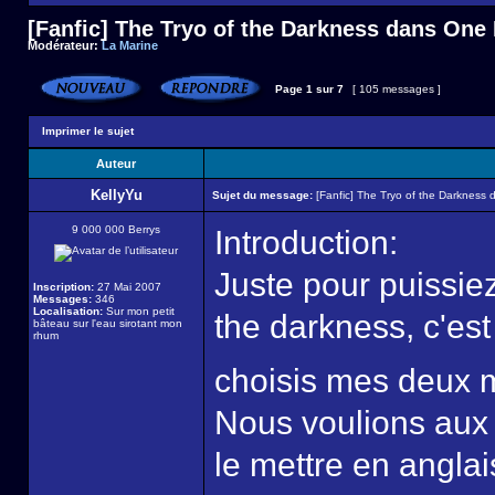
[Fanfic] The Tryo of the Darkness dans One
Modérateur:
La Marine
Page
1
sur
7
[ 105 messages ]
Imprimer le sujet
Auteur
KellyYu
Sujet du message:
[Fanfic] The Tryo of the Darkness
9 000 000 Berrys
Introduction:
Juste pour puissie
Inscription:
27 Mai 2007
Messages:
346
Localisation:
Sur mon petit
the darkness, c'es
bâteau sur l'eau sirotant mon
rhum
choisis mes deux 
Nous voulions aux 
le mettre en anglai