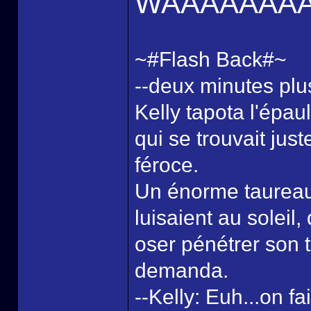
WAAAAAAA
~#Flash Back#~
--deux minutes plus
Kelly tapota l'épa
qui se trouvait juste
féroce.
Un énorme taureau
luisaient au soleil,
oser pénétrer son t
demanda.
--Kelly: Euh...on fa