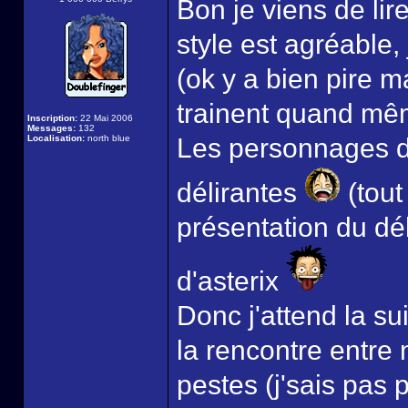
Bon je viens de lir
style est agréable, 
(ok y a bien pire m
trainent quand mêm
Inscription:
22 Mai 2006
Messages:
132
Localisation:
north blue
Les personnages d'
délirantes
(tout
présentation du déb
d'asterix
Donc j'attend la s
la rencontre entre 
pestes (j'sais pas 