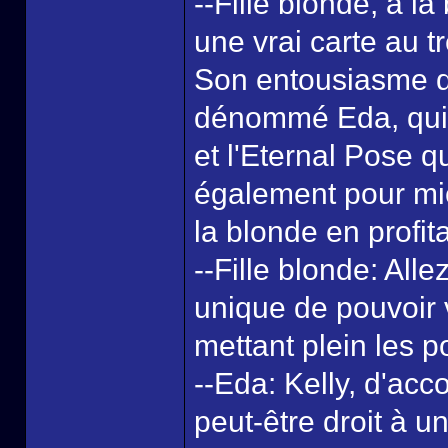
--Fille blonde, à l
une vrai carte au tr
Son entousiasme d
dénommé Eda, qui r
et l'Eternal Pose 
également pour mie
la blonde en profita
--Fille blonde: All
unique de pouvoir 
mettant plein les p
--Eda: Kelly, d'ac
peut-être droit à u