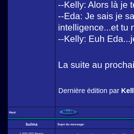
--Kelly: Alors là je t
--Eda: Je sais je 
intelligence...et tu
--Kelly: Euh Eda...j
La suite au proch
Dernière édition par
Kel
Haut
bulma
Sujet du message:
1 000 000 Berrys