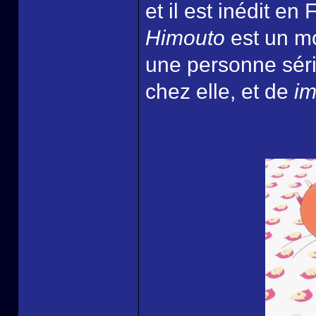
et il est inédit en
Himouto
est un mo
une personne sér
chez elle, et de
im