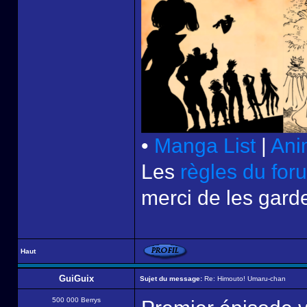
•
Manga List
|
Ani
Les
règles du for
merci de les garde
Haut
GuiGuix
Sujet du message:
Re: Himouto! Umaru-chan
500 000 Berrys