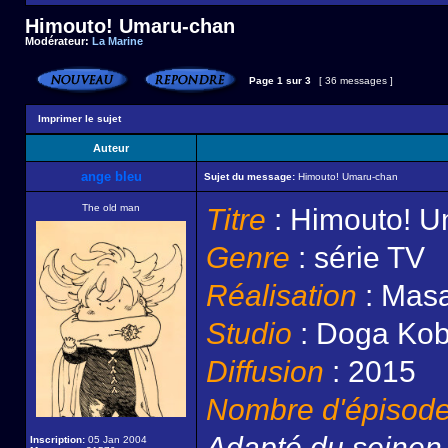
Himouto! Umaru-chan
Modérateur:
La Marine
Page
1
sur
3
[ 36 messages ]
Imprimer le sujet
Auteur
ange bleu
Sujet du message:
Himouto! Umaru-chan
The old man
Titre
: Himouto! 
Genre
: série TV
Réalisation
: Masa
Studio
: Doga Ko
Diffusion
: 2015
Nombre d'épisod
Adapté du seine
Inscription:
05 Jan 2004