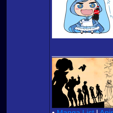
______________
•
Manga List
|
Ani