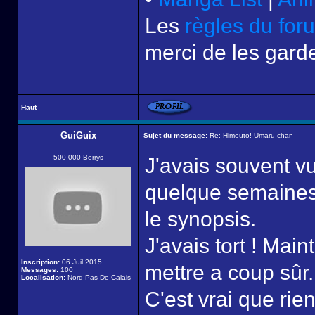
Les
règles du for
merci de les garde
Haut
GuiGuix
Sujet du message:
Re: Himouto! Umaru-chan
500 000 Berrys
J'avais souvent v
quelque semaines,
le synopsis.
J'avais tort ! Mai
Inscription:
06 Juil 2015
mettre a coup sûr.
Messages:
100
Localisation:
Nord-Pas-De-Calais
C'est vrai que rie