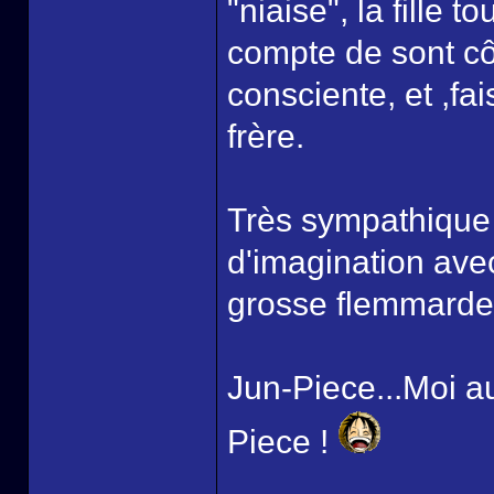
"niaise", la fille 
compte de sont côt
consciente, et ,fai
frère.
Très sympathique e
d'imagination ave
grosse flemmarde a
Jun-Piece...Moi au
Piece !