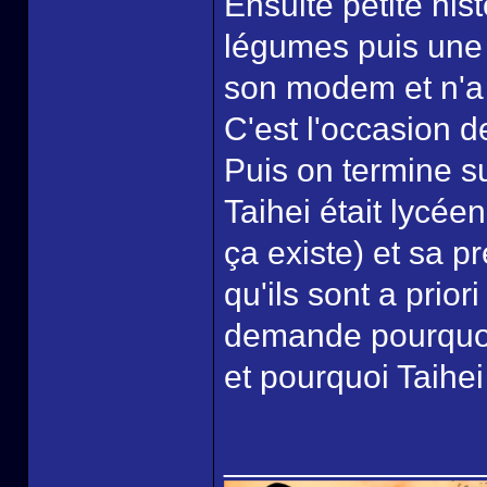
Ensuite petite his
légumes puis un
son modem et n'a 
C'est l'occasion d
Puis on termine s
Taihei était lycé
ça existe) et sa p
qu'ils sont a prior
demande pourquoi 
et pourquoi Taihei
______________