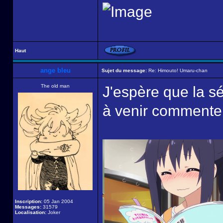
Haut
ange bleu
Sujet du message:
Re: Himouto! Umaru-chan
The old man
J'espère que la sé
à venir commenter
Inscription:
05 Jan 2004
Messages:
31579
Localisation:
Joker