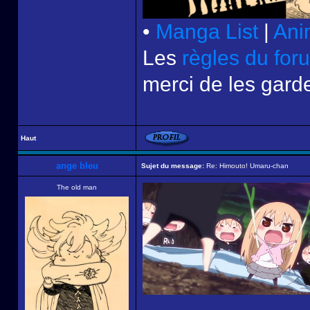
•
Manga List
|
Ani
Les
règles du for
merci de les garde
Haut
ange bleu
Sujet du message:
Re: Himouto! Umaru-chan
The old man