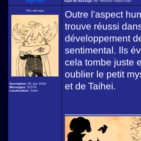
ange bleu
Sujet du message:
Re: Himouto! Umaru-chan
The old man
Outre l'aspect hu
trouve réussi dans 
développement d
sentimental. Ils é
cela tombe juste e
oublier le petit m
et de Taihei.
Inscription:
05 Jan 2004
Messages:
31579
Localisation:
Joker
______________