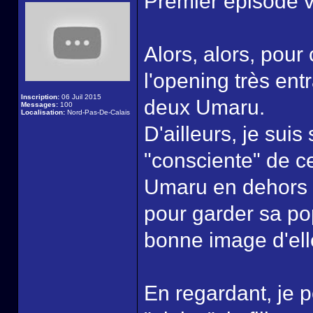
Premier épisode v
Alors, alors, pou
l'opening très ent
Inscription:
06 Juil 2015
deux Umaru.
Messages:
100
Localisation:
Nord-Pas-De-Calais
D'ailleurs, je suis
"consciente" de ce
Umaru en dehors de
pour garder sa po
bonne image d'elle,
En regardant, je p