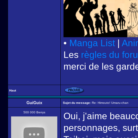
•
Manga List
|
Ani
Les
règles du for
merci de les garde
Haut
GuiGuix
Sujet du message:
Re: Himouto! Umaru-chan
500 000 Berrys
Oui, j'aime beauco
personnages, surt