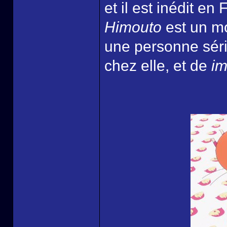
et il est inédit en
Himouto
est un mo
une personne sér
chez elle, et de
im