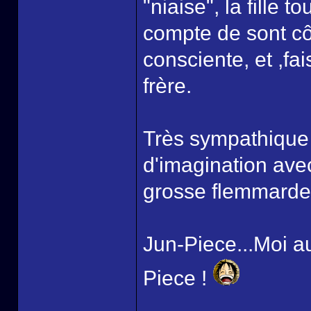
"niaise", la fille 
compte de sont côt
consciente, et ,fai
frère.
Très sympathique e
d'imagination ave
grosse flemmarde a
Jun-Piece...Moi au
Piece !