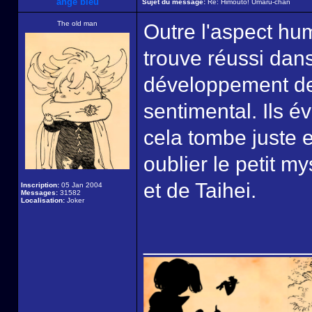
ange bleu
Sujet du message:
Re: Himouto! Umaru-chan
The old man
Outre l'aspect hu
trouve réussi dans 
développement d
sentimental. Ils é
cela tombe juste e
oublier le petit m
et de Taihei.
Inscription:
05 Jan 2004
Messages:
31582
Localisation:
Joker
______________