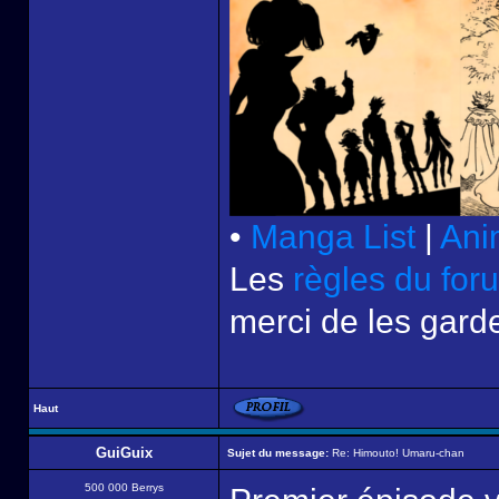
•
Manga List
|
Ani
Les
règles du for
merci de les garde
Haut
GuiGuix
Sujet du message:
Re: Himouto! Umaru-chan
500 000 Berrys