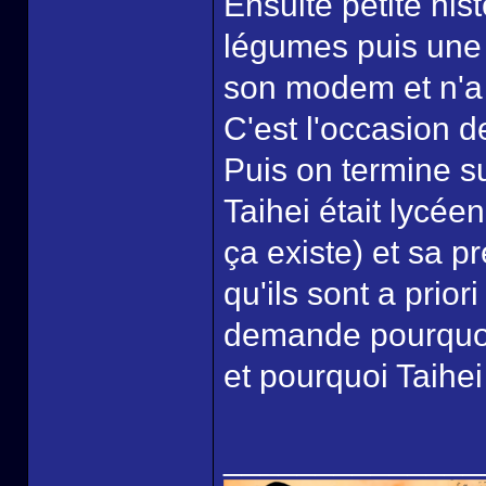
Ensuite petite his
légumes puis un
son modem et n'a 
C'est l'occasion d
Puis on termine s
Taihei était lycé
ça existe) et sa p
qu'ils sont a prior
demande pourquoi 
et pourquoi Taihei
______________