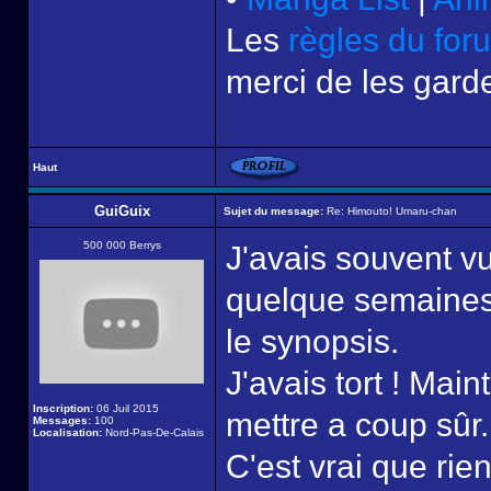
Les
règles du for
merci de les garde
Haut
GuiGuix
Sujet du message:
Re: Himouto! Umaru-chan
500 000 Berrys
J'avais souvent v
quelque semaines,
le synopsis.
J'avais tort ! Mai
Inscription:
06 Juil 2015
mettre a coup sûr.
Messages:
100
Localisation:
Nord-Pas-De-Calais
C'est vrai que rie