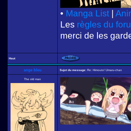
•
Manga List
|
Ani
Les
règles du for
merci de les garde
Haut
ange bleu
Sujet du message:
Re: Himouto! Umaru-chan
The old man