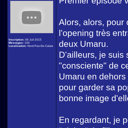
Premier épisode v
Alors, alors, pou
l'opening très ent
Inscription:
06 Juil 2015
deux Umaru.
Messages:
100
Localisation:
Nord-Pas-De-Calais
D'ailleurs, je suis
"consciente" de ce
Umaru en dehors de
pour garder sa po
bonne image d'elle,
En regardant, je p