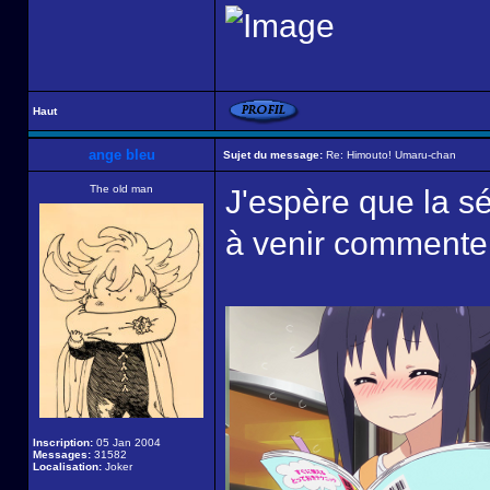
Haut
ange bleu
Sujet du message:
Re: Himouto! Umaru-chan
The old man
J'espère que la sé
à venir commenter
Inscription:
05 Jan 2004
Messages:
31582
Localisation:
Joker