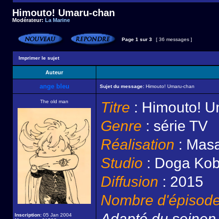
Himouto! Umaru-chan
Modérateur:
La Marine
Page
1
sur
3
[ 36 messages ]
Imprimer le sujet
Auteur
ange bleu
Sujet du message:
Himouto! Umaru-chan
The old man
Titre
: Himouto! 
Genre
: série TV
Réalisation
: Masa
Studio
: Doga Ko
Diffusion
: 2015
Nombre d'épisod
Adapté du seine
Inscription:
05 Jan 2004