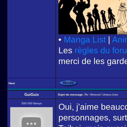
•
Manga List
|
Ani
Les
règles du for
merci de les garde
Haut
GuiGuix
Sujet du message:
Re: Himouto! Umaru-chan
500 000 Berrys
Oui, j'aime beauco
personnages, surt