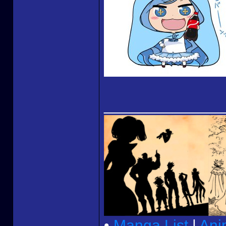
______________
•
Manga List
|
Ani