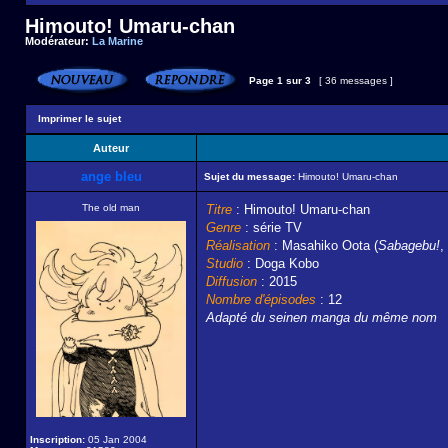
Himouto! Umaru-chan
Modérateur:
La Marine
Page
1
sur
3
[ 36 messages ]
Imprimer le sujet
Auteur
ange bleu
Sujet du message:
Himouto! Umaru-chan
The old man
Titre
: Himouto! Umaru-chan
Genre
: série TV
Réalisation
: Masahiko Oota (
Sabagebu!
,
Studio
: Doga Kobo
Diffusion
: 2015
Nombre d'épisodes
: 12
Adapté du seinen manga du même nom
Inscription:
05 Jan 2004