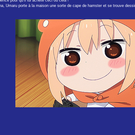
ence pour qu’il lui achète ceci ou cela !
, Umaru porte à la maison une sorte de cape de hamster et se trouve dessin