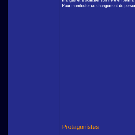
mangas et à solliciter son frère en perman
Pour manifester ce changement de persona
Protagonistes