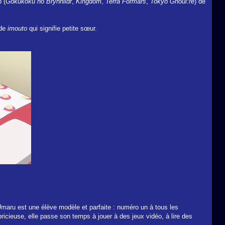
 (
Gokukoku no Brynhildr
,
Kingdom
,
Terra Formars
,
Tokyo Ghoul:re
) de
 de
imouto
qui signifie petite sœur.
 Umaru est une élève modèle et parfaite : numéro un à tous les
ricieuse, elle passe son temps à jouer à des jeux vidéo, à lire des