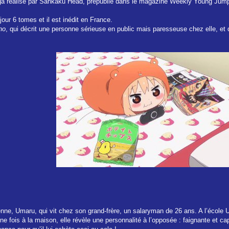
a réalisé par Sankaku Head, prépublié dans le magazine Weekly Young Jump
our 6 tomes et il est inédit en France.
no
, qui décrit une personne sérieuse en public mais paresseuse chez elle, et
céenne, Umaru, qui vit chez son grand-frère, un salaryman de 26 ans. A l’école
 fois à la maison, elle révèle une personnalité à l’opposée : faignante et cap