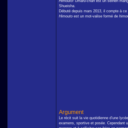
Himouto! Umaru-chan
est un seinen mang
Shueisha.
Débuté depuis mars 2013, il compte à ce j
Himouto
est un mot-valise formé de
himo
Argument
Le récit suit la vie quotidienne d’une ly
examens, sportive et posée. Cependant une