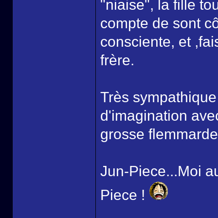
"niaise", la fille 
compte de sont côt
consciente, et ,fai
frère.
Très sympathique e
d'imagination ave
grosse flemmarde a
Jun-Piece...Moi au
Piece !