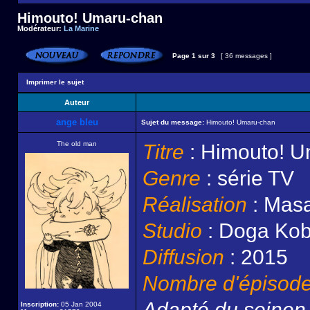
Himouto! Umaru-chan
Modérateur:
La Marine
Page
1
sur
3
[ 36 messages ]
Imprimer le sujet
Auteur
ange bleu
Sujet du message:
Himouto! Umaru-chan
The old man
Titre
: Himouto! 
Genre
: série TV
Réalisation
: Masa
Studio
: Doga Ko
Diffusion
: 2015
Nombre d'épisod
Adapté du seine
Inscription:
05 Jan 2004