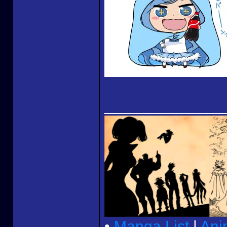
______________
•
Manga List
|
Ani