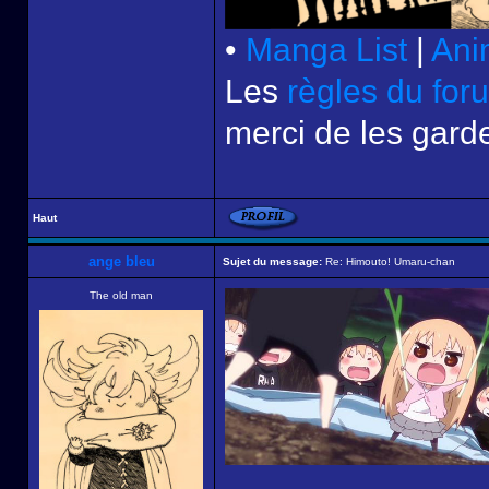
•
Manga List
|
Ani
Les
règles du for
merci de les garde
Haut
ange bleu
Sujet du message:
Re: Himouto! Umaru-chan
The old man