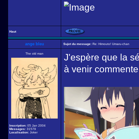
Haut
ange bleu
Sujet du message:
Re: Himouto! Umaru-chan
The old man
J'espère que la sé
à venir commenter
Inscription:
05 Jan 2004
Messages:
31579
Localisation:
Joker