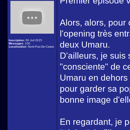
Premier épisode v
Alors, alors, pou
l'opening très ent
Inscription:
06 Juil 2015
deux Umaru.
Messages:
100
Localisation:
Nord-Pas-De-Calais
D'ailleurs, je suis
"consciente" de ce
Umaru en dehors de
pour garder sa po
bonne image d'elle,
En regardant, je p