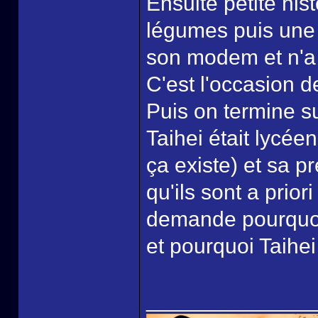
Ensuite petite his
légumes puis un
son modem et n'a 
C'est l'occasion d
Puis on termine s
Taihei était lycé
ça existe) et sa p
qu'ils sont a prior
demande pourquoi 
et pourquoi Taihei
______________