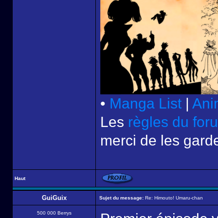
•
Manga List
|
Ani
Les
règles du for
merci de les garde
Haut
GuiGuix
Sujet du message:
Re: Himouto! Umaru-chan
500 000 Berrys