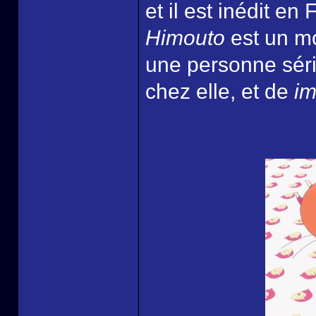
et il est inédit en
Himouto
est un mo
une personne sér
chez elle, et de
im