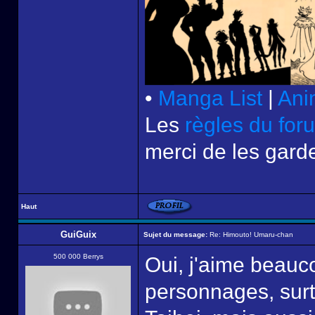
•
Manga List
|
Ani
Les
règles du for
merci de les garde
Haut
GuiGuix
Sujet du message:
Re: Himouto! Umaru-chan
500 000 Berrys
Oui, j'aime beauco
personnages, surt