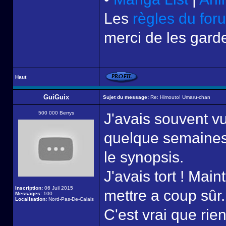
Les
règles du for
merci de les garde
Haut
GuiGuix
Sujet du message:
Re: Himouto! Umaru-chan
500 000 Berrys
J'avais souvent v
quelque semaines,
le synopsis.
J'avais tort ! Mai
Inscription:
06 Juil 2015
mettre a coup sûr.
Messages:
100
Localisation:
Nord-Pas-De-Calais
C'est vrai que rie