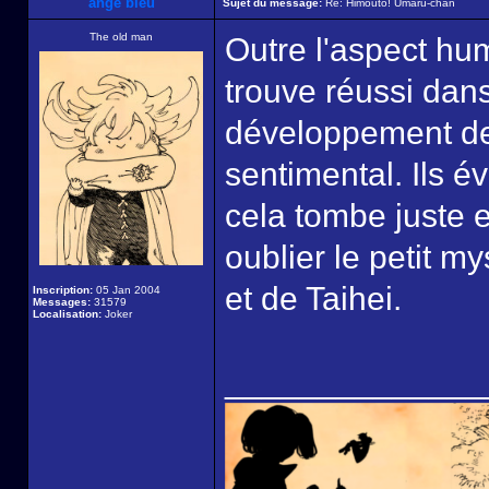
ange bleu
Sujet du message:
Re: Himouto! Umaru-chan
The old man
Outre l'aspect hu
trouve réussi dans 
développement d
sentimental. Ils é
cela tombe juste e
oublier le petit m
et de Taihei.
Inscription:
05 Jan 2004
Messages:
31579
Localisation:
Joker
______________