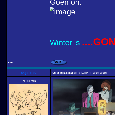
Goemon.
______________
....GO
Winter is
Haut
ange bleu
Sujet du message:
Re: Lupin III (2015-2018)
The old man