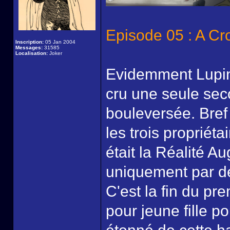
Episode 05 : A Cr
Inscription:
05 Jan 2004
Messages:
31585
Localisation:
Joker
Evidemment Lupin 
cru une seule sec
bouleversée. Bref 
les trois propriéta
était la Réalité A
uniquement par des
C'est la fin du pr
pour jeune fille p