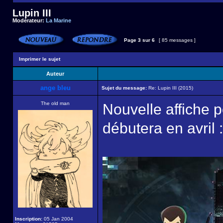
Lupin III
Modérateur:
La Marine
Page
3
sur
6
[ 85 messages ]
Imprimer le sujet
Auteur
ange bleu
Sujet du message:
Re: Lupin III (2015)
The old man
Nouvelle affiche p
débutera en avril :
Inscription:
05 Jan 2004