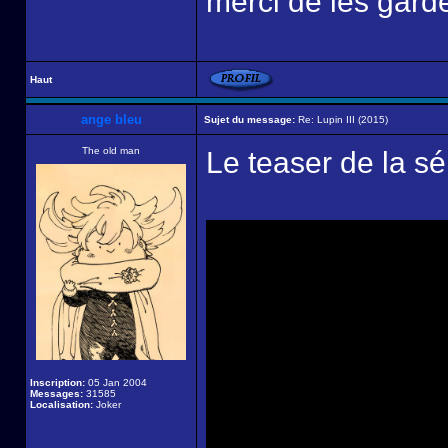
merci de les garde
Haut
ange bleu
Sujet du message:
Re: Lupin III (2015)
The old man
Le teaser de la sér
Inscription:
05 Jan 2004
Messages:
31585
Localisation:
Joker