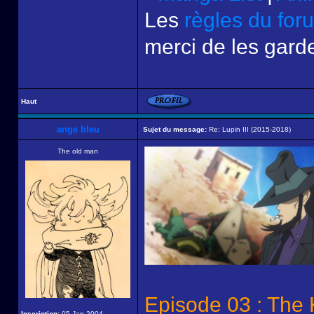
Les
règles du for
merci de les garde
Haut
ange bleu
Sujet du message:
Re: Lupin III (2015-2018)
The old man
Episode 03 : The 
Inscription:
05 Jan 2004