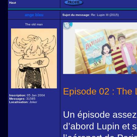
Haut
ange bleu
Sujet du message:
Re: Lupin III (2015)
The old man
Episode 02 : The
Inscription:
05 Jan 2004
Messages:
31585
Localisation:
Joker
Un épisode assez 
d’abord Lupin et s