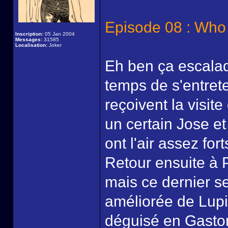
Episode 08 : Who
Inscription:
05 Jan 2004
Messages:
31585
Localisation:
Joker
Eh ben ça escalad
temps de s'entrete
reçoivent la visit
un certain Jose e
ont l'air assez for
Retour ensuite à P
mais ce dernier 
améliorée de Lupin 
déguisé en Gaston