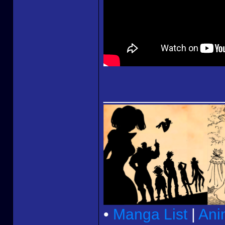
______________
•
Manga List
|
Ani