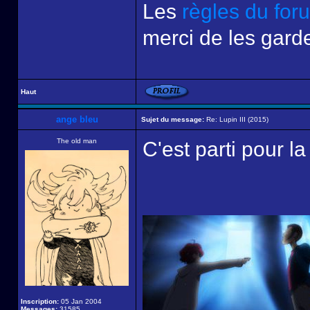
Les
règles du for
merci de les garde
Haut
ange bleu
Sujet du message:
Re: Lupin III (2015)
The old man
C'est parti pour la
Inscription:
05 Jan 2004
Messages:
31585