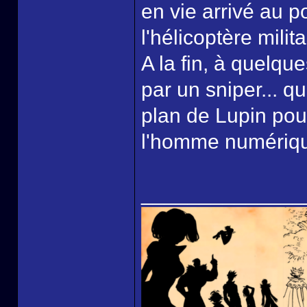
en vie arrivé au p
l'hélicoptère milita
A la fin, à quelque
par un sniper... q
plan de Lupin pou
l'homme numériqu
______________