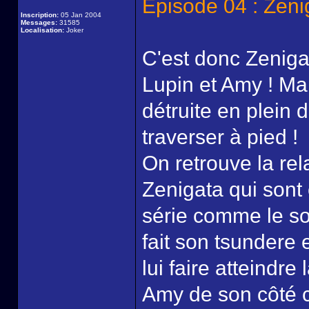
Episode 04 : Zeni
Inscription:
05 Jan 2004
Messages:
31585
Localisation:
Joker
C'est donc Zeniga
Lupin et Amy ! Ma
détruite en plein dé
traverser à pied !
On retrouve la rel
Zenigata qui sont 
série comme le s
fait son tsundere 
lui faire atteindre 
Amy de son côté c