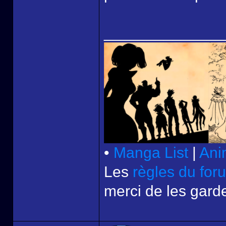
______________
•
Manga List
|
Ani
Les
règles du for
merci de les garde