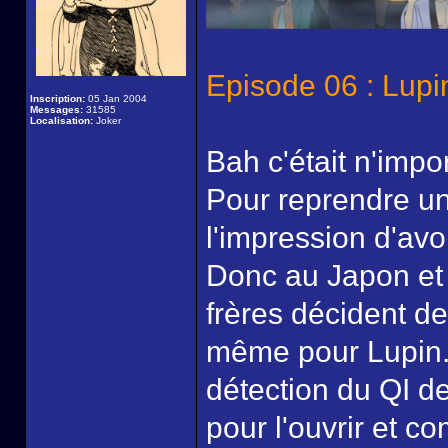
Episode 06 : Lupi
Inscription:
05 Jan 2004
Messages:
31585
Localisation:
Joker
Bah c'était n'impor
Pour reprendre un
l'impression d'av
Donc au Japon et 
frères décident de 
même pour Lupin. 
détection du QI de
pour l'ouvrir et c