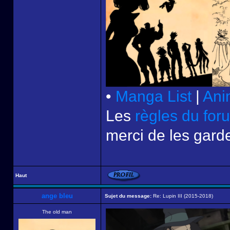
•
Manga List
|
Ani
Les
règles du for
merci de les garde
Haut
ange bleu
Sujet du message:
Re: Lupin III (2015-2018)
The old man