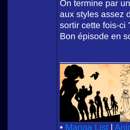
On termine par un
aux styles assez d
sortir cette fois-ci 
Bon épisode en soi
______________
•
Manga List
|
Ani