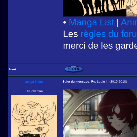
•
Manga List
|
Ani
Les
règles du for
merci de les garde
Haut
ange bleu
Sujet du message:
Re: Lupin III (2015-2018)
The old man