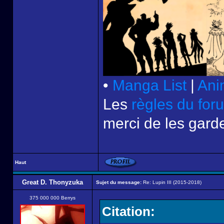
•
Manga List
|
Ani
Les
règles du for
merci de les garde
Haut
Great D. Thonyzuka
Sujet du message:
Re: Lupin III (2015-2018)
375 000 000 Berrys
Citation: