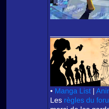
______________
•
Manga List
|
Ani
Les
règles du for