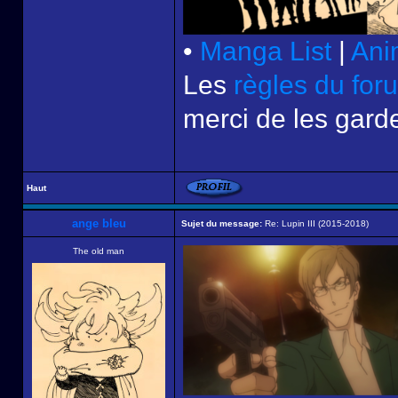
•
Manga List
|
Ani
Les
règles du for
merci de les garde
Haut
ange bleu
Sujet du message:
Re: Lupin III (2015-2018)
The old man