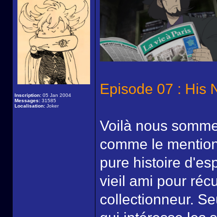
Episode 07 : His 
Inscription:
05 Jan 2004
Messages:
31585
Localisation:
Joker
Voilà nous sommes
comme le mention
pure histoire d'es
vieil ami pour ré
collectionneur. S