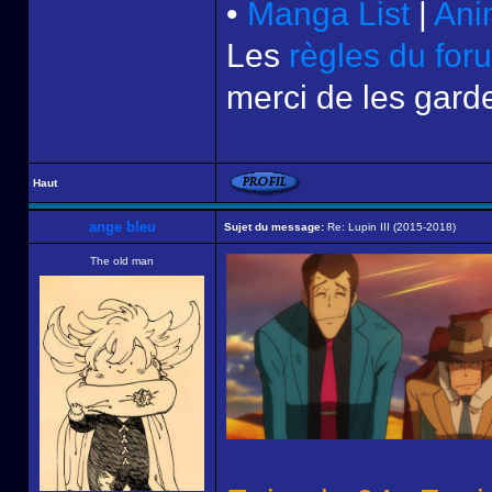
•
Manga List
|
Ani
Les
règles du for
merci de les garde
Haut
ange bleu
Sujet du message:
Re: Lupin III (2015-2018)
The old man