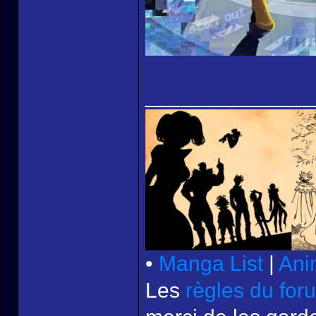
______________
•
Manga List
|
Ani
Les
règles du for