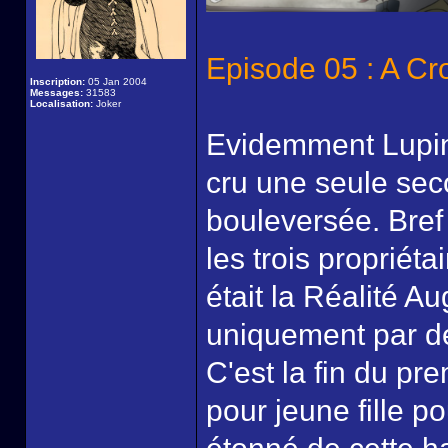
Episode 05 : A Cr
Inscription:
05 Jan 2004
Messages:
31583
Localisation:
Joker
Evidemment Lupin 
cru une seule sec
bouleversée. Bref 
les trois propriéta
était la Réalité A
uniquement par des
C'est la fin du pr
pour jeune fille p