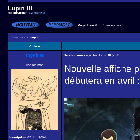
Lupin III
Modérateur:
La Marine
Page
3
sur
6
[ 85 messages ]
Imprimer le sujet
Auteur
ange bleu
Sujet du message:
Re: Lupin III (2015)
The old man
Nouvelle affiche p
débutera en avril :
Inscription:
05 Jan 2004