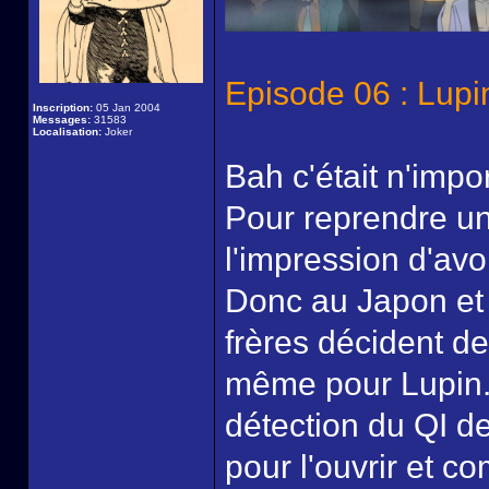
Episode 06 : Lupi
Inscription:
05 Jan 2004
Messages:
31583
Localisation:
Joker
Bah c'était n'impor
Pour reprendre un
l'impression d'av
Donc au Japon et 
frères décident de 
même pour Lupin. 
détection du QI de
pour l'ouvrir et c