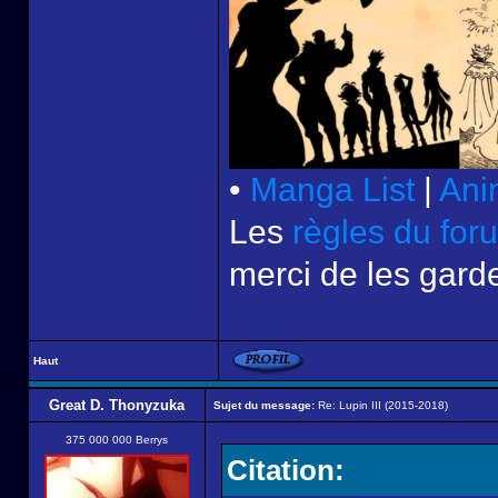
•
Manga List
|
Ani
Les
règles du for
merci de les garde
Haut
Great D. Thonyzuka
Sujet du message:
Re: Lupin III (2015-2018)
375 000 000 Berrys
Citation: