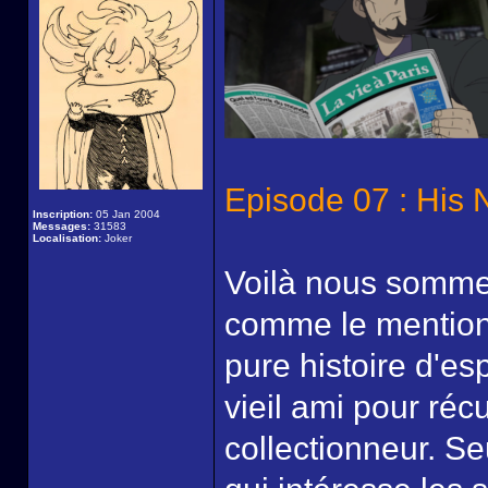
Episode 07 : His 
Inscription:
05 Jan 2004
Messages:
31583
Localisation:
Joker
Voilà nous sommes
comme le mention
pure histoire d'es
vieil ami pour ré
collectionneur. S