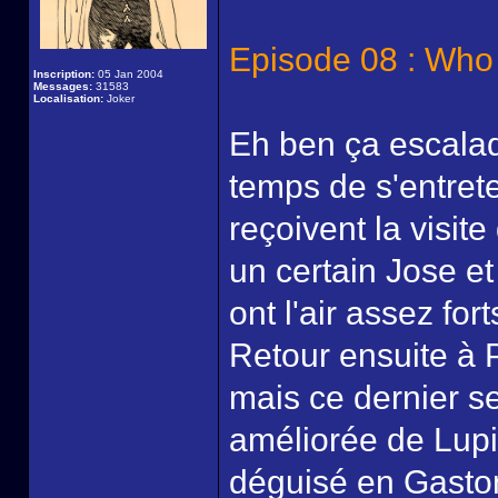
Episode 08 : Who
Inscription:
05 Jan 2004
Messages:
31583
Localisation:
Joker
Eh ben ça escalad
temps de s'entrete
reçoivent la visit
un certain Jose e
ont l'air assez for
Retour ensuite à P
mais ce dernier 
améliorée de Lupin 
déguisé en Gaston