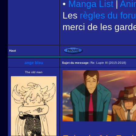
•
Manga List
|
Ani
Les
règles du for
merci de les garde
Haut
ange bleu
Sujet du message:
Re: Lupin III (2015-2018)
The old man