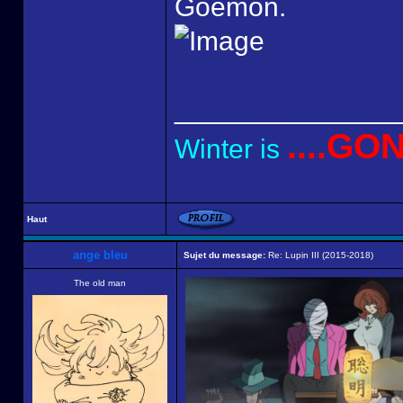
Goemon.
______________
....GO
Winter is
Haut
ange bleu
Sujet du message:
Re: Lupin III (2015-2018)
The old man