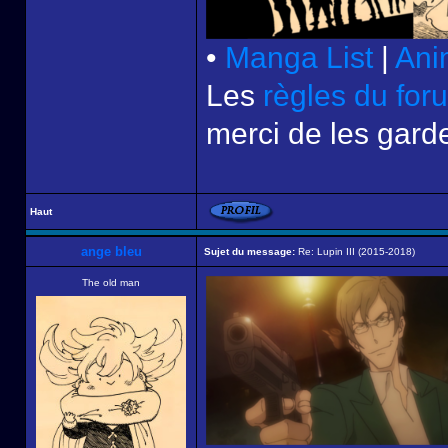
•
Manga List
|
Ani
Les
règles du for
merci de les garde
Haut
ange bleu
Sujet du message:
Re: Lupin III (2015-2018)
The old man