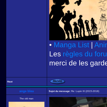
•
Manga List
|
Ani
Les
règles du for
merci de les garde
Haut
ange bleu
Sujet du message:
Re: Lupin III (2015-2018)
The old man