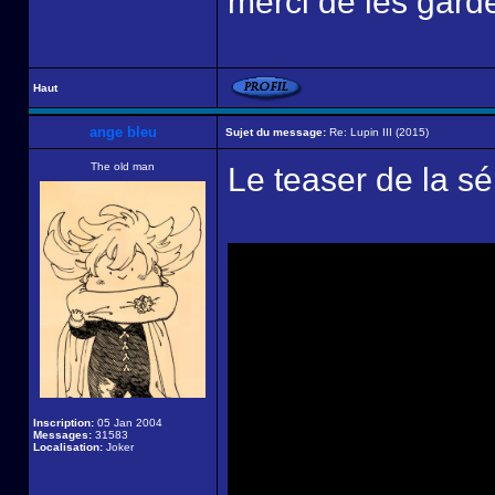
merci de les garde
Haut
ange bleu
Sujet du message:
Re: Lupin III (2015)
The old man
Le teaser de la sér
Inscription:
05 Jan 2004
Messages:
31583
Localisation:
Joker