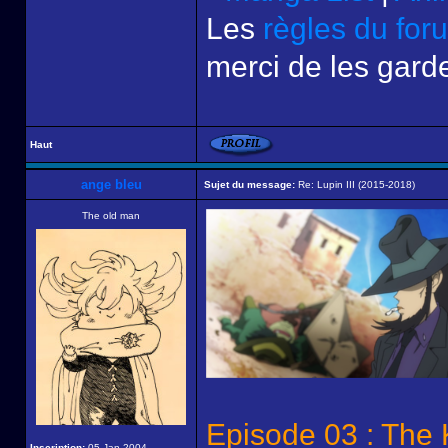
Les
règles du for
merci de les garde
Haut
ange bleu
Sujet du message:
Re: Lupin III (2015-2018)
The old man
Episode 03 : The 
Inscription:
05 Jan 2004