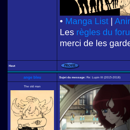
•
Manga List
|
Ani
Les
règles du for
merci de les garde
Haut
ange bleu
Sujet du message:
Re: Lupin III (2015-2018)
The old man