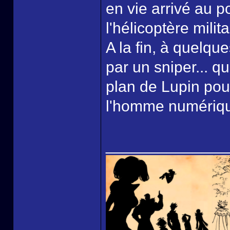
en vie arrivé au p
l'hélicoptère milita
A la fin, à quelque
par un sniper... q
plan de Lupin pou
l'homme numériqu
______________