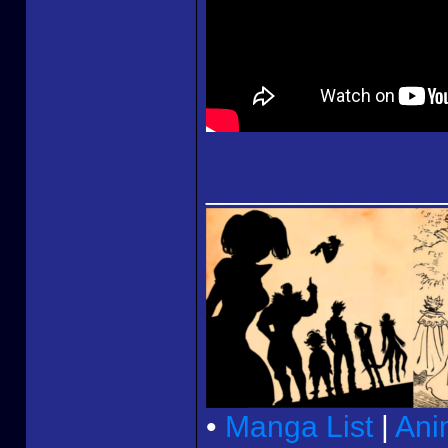
______________
•
Manga List
|
Ani