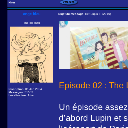
Haut
ange bleu
Sujet du message:
Re: Lupin III (2015)
The old man
Episode 02 : The
Inscription:
05 Jan 2004
Messages:
31583
Localisation:
Joker
Un épisode assez 
d’abord Lupin et s