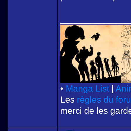
______________
•
Manga List
|
Ani
Les
règles du for
merci de les garde