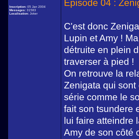
Episode 04 : Zeni
Inscription:
05 Jan 2004
Messages:
31583
Localisation:
Joker
C'est donc Zeniga
Lupin et Amy ! Ma
détruite en plein dé
traverser à pied !
On retrouve la rel
Zenigata qui sont 
série comme le s
fait son tsundere 
lui faire atteindre 
Amy de son côté c