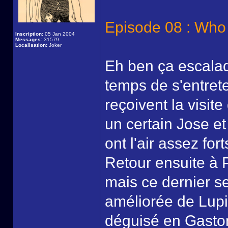
Episode 08 : Who
Inscription:
05 Jan 2004
Messages:
31579
Localisation:
Joker
Eh ben ça escalad
temps de s'entrete
reçoivent la visit
un certain Jose e
ont l'air assez for
Retour ensuite à P
mais ce dernier 
améliorée de Lupin 
déguisé en Gaston