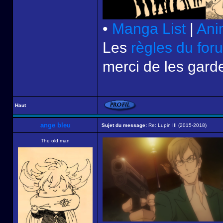
•
Manga List
|
Ani
Les
règles du for
merci de les garde
Haut
ange bleu
Sujet du message:
Re: Lupin III (2015-2018)
The old man