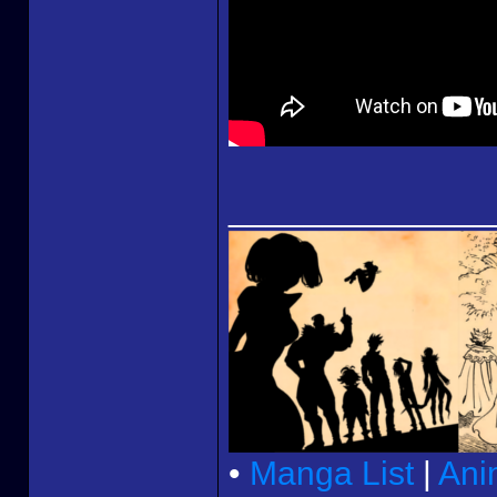
______________
•
Manga List
|
Ani