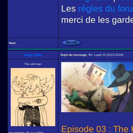
Les
règles du for
merci de les garde
Haut
ange bleu
Sujet du message:
Re: Lupin III (2015-2018)
The old man
Episode 03 : The 
Inscription:
05 Jan 2004