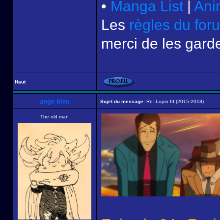
•
Manga List
|
Ani
Les
règles du for
merci de les garde
Haut
ange bleu
Sujet du message:
Re: Lupin III (2015-2018)
The old man