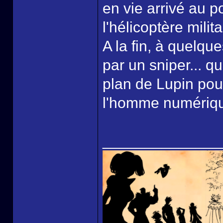
en vie arrivé au p
l'hélicoptère milita
A la fin, à quelque
par un sniper... q
plan de Lupin pou
l'homme numériqu
______________