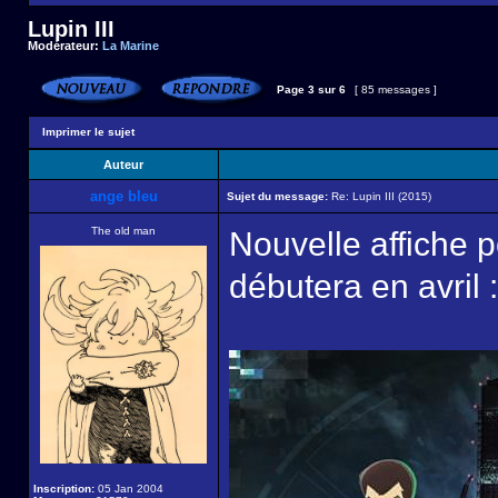
Lupin III
Modérateur:
La Marine
Page
3
sur
6
[ 85 messages ]
Imprimer le sujet
Auteur
ange bleu
Sujet du message:
Re: Lupin III (2015)
The old man
Nouvelle affiche p
débutera en avril :
Inscription:
05 Jan 2004