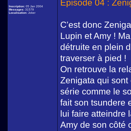
Episode 04 : Zeni
Inscription:
05 Jan 2004
Messages:
31579
Localisation:
Joker
C'est donc Zeniga
Lupin et Amy ! Ma
détruite en plein dé
traverser à pied !
On retrouve la rel
Zenigata qui sont 
série comme le s
fait son tsundere 
lui faire atteindre 
Amy de son côté c