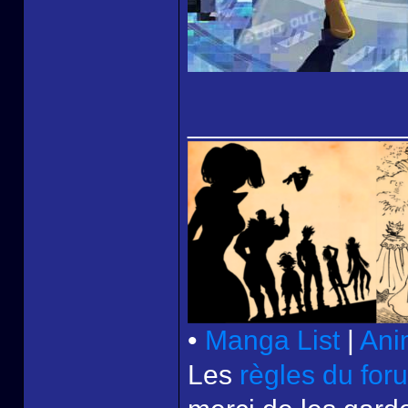
______________
•
Manga List
|
Ani
Les
règles du for