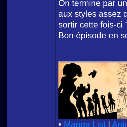
On termine par un
aux styles assez d
sortir cette fois-ci 
Bon épisode en soi
______________
•
Manga List
|
Ani