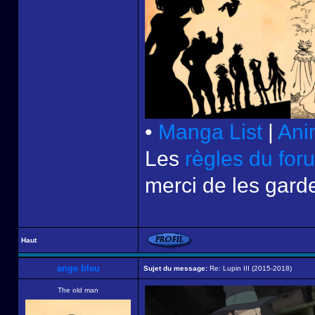
•
Manga List
|
Ani
Les
règles du for
merci de les garde
Haut
ange bleu
Sujet du message:
Re: Lupin III (2015-2018)
The old man