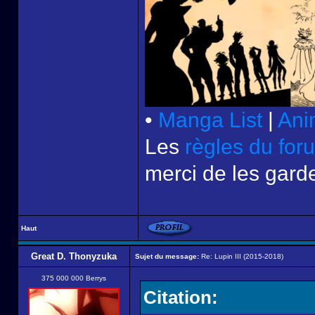
•
Manga List
|
Ani
Les
règles du for
merci de les garde
Haut
Great D. Thonyzuka
Sujet du message:
Re: Lupin III (2015-2018)
375 000 000 Berrys
Citation: