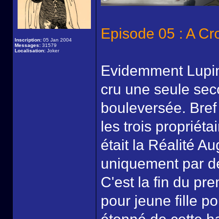
Episode 05 : A Cr
Inscription:
05 Jan 2004
Messages:
31579
Localisation:
Joker
Evidemment Lupin 
cru une seule sec
bouleversée. Bref 
les trois propriéta
était la Réalité A
uniquement par des
C'est la fin du pr
pour jeune fille p