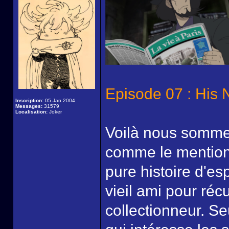
Episode 07 : His 
Inscription:
05 Jan 2004
Messages:
31579
Localisation:
Joker
Voilà nous sommes
comme le mention
pure histoire d'es
vieil ami pour ré
collectionneur. S