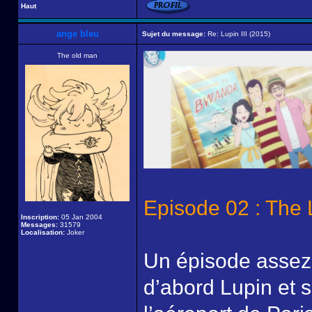
Haut
ange bleu
Sujet du message:
Re: Lupin III (2015)
The old man
Episode 02 : The
Inscription:
05 Jan 2004
Messages:
31579
Localisation:
Joker
Un épisode assez 
d’abord Lupin et s