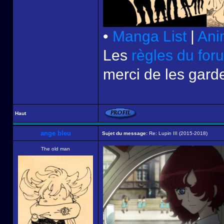
•
Manga List
|
Ani
Les
règles du for
merci de les garde
Haut
ange bleu
Sujet du message:
Re: Lupin III (2015-2018)
The old man