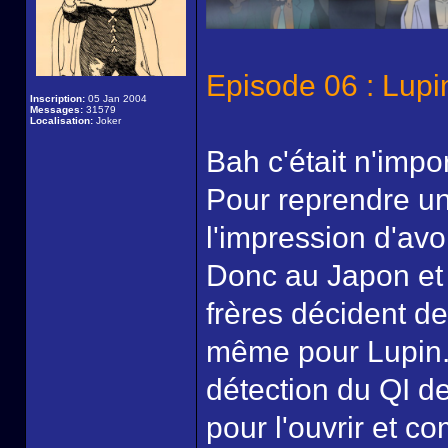
Episode 06 : Lupi
Inscription:
05 Jan 2004
Messages:
31579
Localisation:
Joker
Bah c'était n'impor
Pour reprendre un
l'impression d'av
Donc au Japon et 
frères décident de 
même pour Lupin. 
détection du QI de
pour l'ouvrir et c