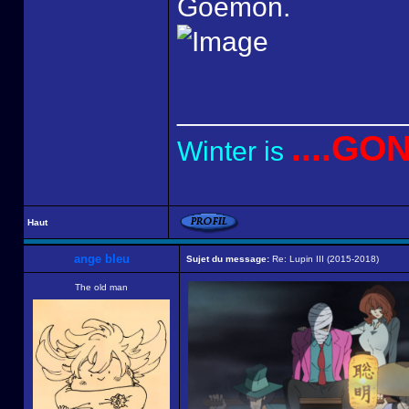
Goemon.
______________
....GO
Winter is
Haut
ange bleu
Sujet du message:
Re: Lupin III (2015-2018)
The old man