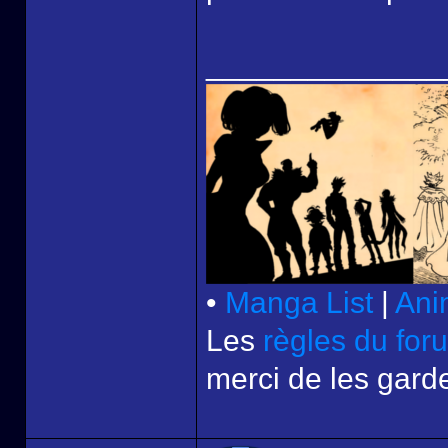
______________
•
Manga List
|
Ani
Les
règles du for
merci de les garde