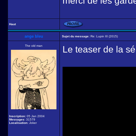
merci de les garde
Haut
ange bleu
Sujet du message:
Re: Lupin III (2015)
The old man
Le teaser de la sér
Inscription:
05 Jan 2004
Messages:
31579
Localisation:
Joker