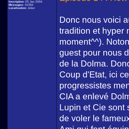
Inscription:
05 Jan 2004
Messages:
31582
Localisation:
Joker
Donc nous voici 
tradition et hyper
moment^^). Notons
guest pour nous d
de la Dolma. Don
Coup d'Etat, ici ce
progressistes men
CIA a enlevé Dolm
Lupin et Cie sont 
de voler le fameux