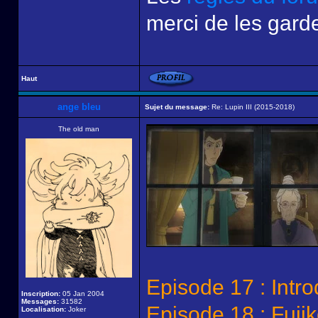
merci de les garde
Haut
ange bleu
Sujet du message:
Re: Lupin III (2015-2018)
The old man
Episode 17 : Intro
Inscription:
05 Jan 2004
Messages:
31582
Episode 18 : Fuji
Localisation:
Joker