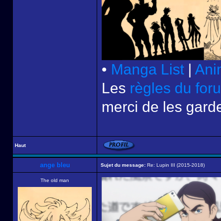
•
Manga List
|
Ani
Les
règles du for
merci de les garde
Haut
ange bleu
Sujet du message:
Re: Lupin III (2015-2018)
The old man