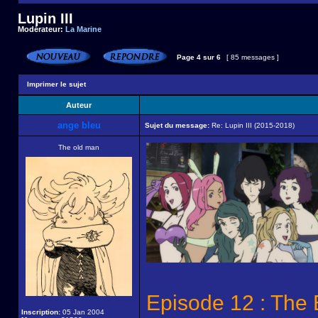
Lupin III
Modérateur:
La Marine
Page
4
sur
6
[ 85 messages ]
Imprimer le sujet
Auteur
ange bleu
Sujet du message:
Re: Lupin III (2015-2018)
The old man
Episode 12 : The
Inscription:
05 Jan 2004