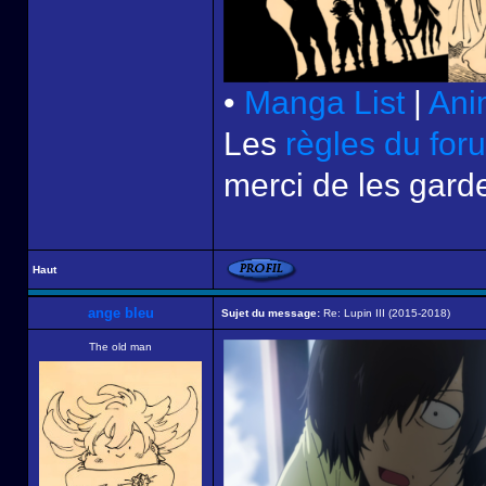
•
Manga List
|
Ani
Les
règles du for
merci de les garde
Haut
ange bleu
Sujet du message:
Re: Lupin III (2015-2018)
The old man