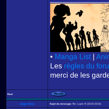
•
Manga List
|
Ani
Les
règles du for
merci de les garde
Haut
ange bleu
Sujet du message:
Re: Lupin III (2015-2018)