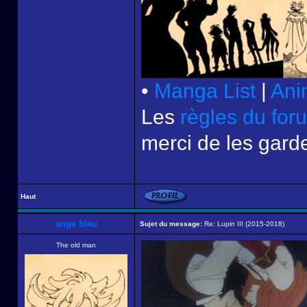
•
Manga List
|
Ani
Les
règles du for
merci de les garde
Haut
ange bleu
Sujet du message:
Re: Lupin III (2015-2018)
The old man