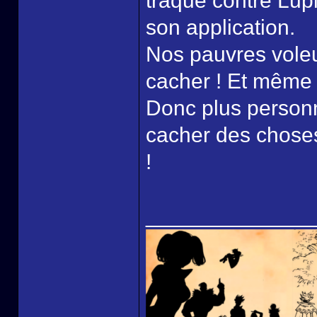
traque contre Lupi
son application.
Nos pauvres voleu
cacher ! Et même 
Donc plus personn
cacher des chose
!
______________