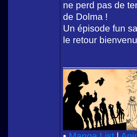
ne perd pas de te
de Dolma !
Un épisode fun sa
le retour bienvenu
______________
•
Manga List
|
Ani