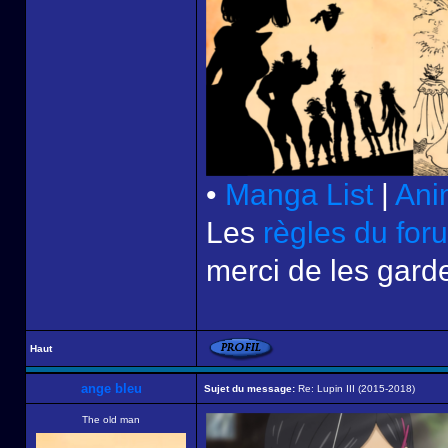
•
Manga List
|
Ani
Les
règles du for
merci de les garde
Haut
ange bleu
Sujet du message:
Re: Lupin III (2015-2018)
The old man