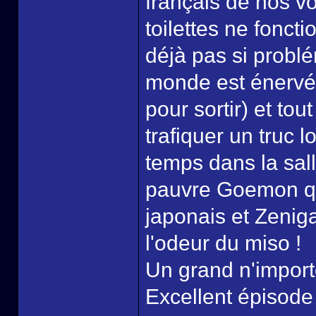
français de nos v
toilettes ne foncti
déjà pas si problé
monde est énervé 
pour sortir) et to
trafiquer un truc l
temps dans la sall
pauvre Goemon q
japonais et Zenigat
l'odeur du miso !
Un grand n'import
Excellent épisode