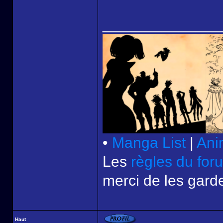
______________
•
Manga List
|
Ani
Les
règles du for
merci de les garde
Haut