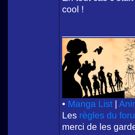
cool !
______________
•
Manga List
|
Ani
Les
règles du for
merci de les garde