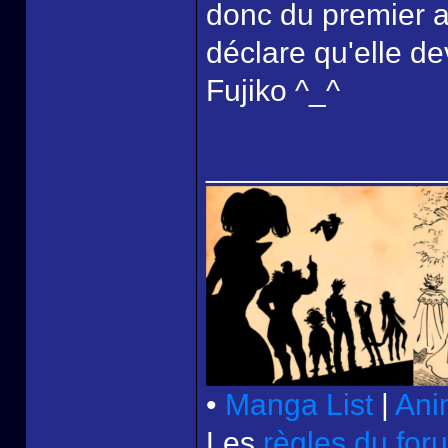
donc du premier a
déclare qu'elle d
Fujiko ^_^
______________
•
Manga List
|
Ani
Les
règles du for