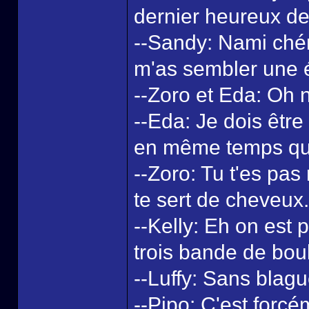
dernier heureux de
--Sandy: Nami chéri
m'as sembler une ét
--Zoro et Eda: Oh n
--Eda: Je dois être
en même temps qu'
--Zoro: Tu t'es pas
te sert de cheveux.
--Kelly: Eh on est 
trois bande de boul
--Luffy: Sans blag
--Pipo: C'est forc