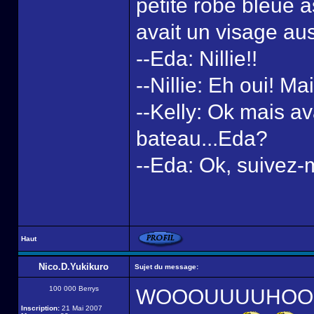
petite robe bleue a
avait un visage aus
--Eda: Nillie!!
--Nillie: Eh oui! Ma
--Kelly: Ok mais av
bateau...Eda?
--Eda: Ok, suivez-
Haut
Nico.D.Yukikuro
Sujet du message:
100 000 Berrys
WOOOUUUUHOOOUU!! 
Inscription:
21 Mai 2007