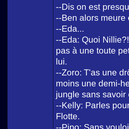
--Dis on est presqu
--Ben alors meure e
--Eda...
--Eda: Quoi Nillie?
pas à une toute pet
lui.
--Zoro: T'as une dr
moins une demi-he
jungle sans savoir 
--Kelly: Parles pour
Flotte.
--Pipo: Sans vouloir 