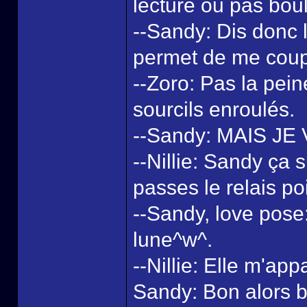
lecture ou pas boul
--Sandy: Dis donc l
permet de me coup
--Zoro: Pas la pein
sourcils enroulés.
--Sandy: MAIS JE 
--Nillie: Sandy ça su
passes le relais poi
--Sandy, love pose: 
lune^w^.
--Nillie: Elle m'app
Sandy: Bon alors bo