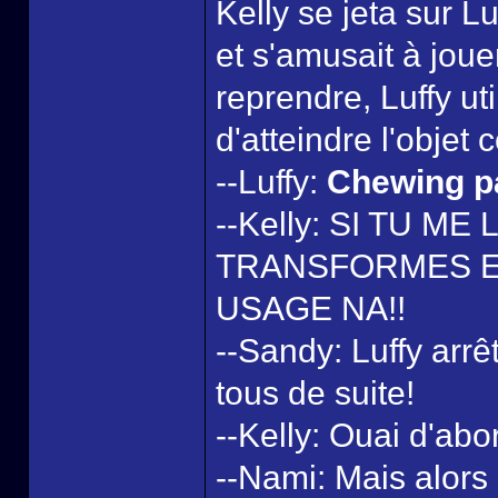
Kelly se jeta sur Lu
et s'amusait à joue
reprendre, Luffy ut
d'atteindre l'objet 
--Luffy:
Chewing p
--Kelly: SI TU ME
TRANSFORMES EN
USAGE NA!!
--Sandy: Luffy arrê
tous de suite!
--Kelly: Ouai d'abor
--Nami: Mais alors