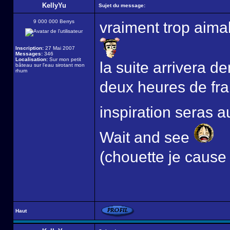
KellyYu
Sujet du message:
9 000 000 Berrys
vraiment trop aim
Inscription:
27 Mai 2007
Messages:
346
Localisation:
Sur mon petit
la suite arrivera 
bâteau sur l'eau sirotant mon
rhum
deux heures de fra
inspiration seras
Wait and see
(chouette je cause
Haut