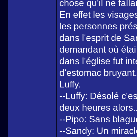
chose qu'il ne falla
En effet les visage
les personnes prés
dans l'esprit de S
demandant où était 
dans l'église fut i
d'estomac bruyant. 
Luffy.
--Luffy: Désolé c'e
deux heures alors..
--Pipo: Sans blague
--Sandy: Un miracle