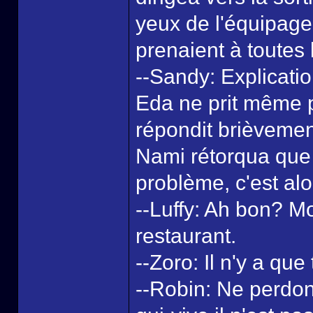
yeux de l'équipage 
prenaient à toutes 
--Sandy: Explicatio
Eda ne prit même p
répondit brièvement
Nami rétorqua que c
problème, c'est alor
--Luffy: Ah bon? Mo
restaurant.
--Zoro: Il n'y a qu
--Robin: Ne perdon