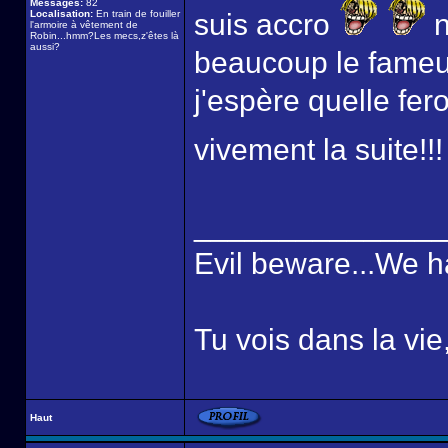
Messages:
82
Localisation:
En train de fouiller
suis accro
n
l'armoire à vêtement de
Robin...hmm?Les mecs,z'êtes là
aussi?
beaucoup le fameux 
j'espère quelle fer
vivement la suite!!
______________
Evil beware...We h
Tu vois dans la vie
Haut