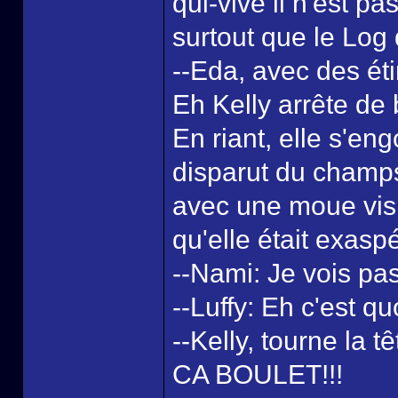
qui-vive il n'est p
surtout que le Log 
--Eda, avec des éti
Eh Kelly arrête de
En riant, elle s'en
disparut du champ
avec une moue visi
qu'elle était exasp
--Nami: Je vois pa
--Luffy: Eh c'est qu
--Kelly, tourne 
CA BOULET!!!