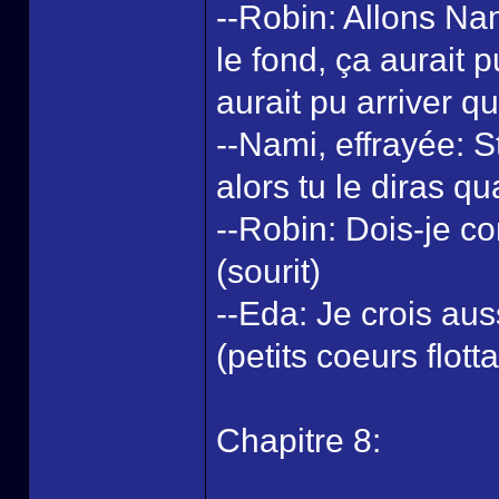
--Robin: Allons Na
le fond, ça aurait p
aurait pu arriver qu
--Nami, effrayée: S
alors tu le diras qu
--Robin: Dois-je c
(sourit)
--Eda: Je crois auss
(petits coeurs flotta
Chapitre 8: