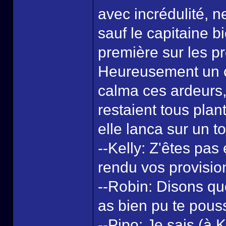
avec incrédulité, 
sauf le capitaine bi
première sur les pr
Heureusement un c
calma ces ardeurs, 
restaient tous pla
elle lanca sur un t
--Kelly: Z'êtes pas
rendu vos provisio
--Robin: Disons qu
as bien pu te pous
--Pipo: Je sais (à