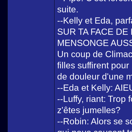
suite.
--Kelly et Eda, p
SUR TA FACE DE
MENSONGE AUSSI
Un coup de Climact
filles suffirent pou
de douleur d'une 
--Eda et Kelly: A
--Luffy, riant: Tro
z'êtes jumelles?
--Robin: Alors se 