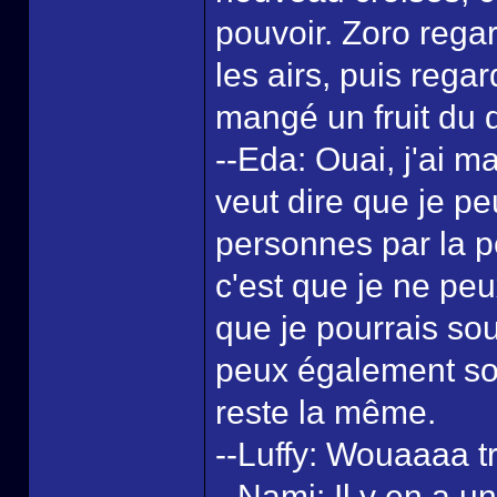
pouvoir. Zoro rega
les airs, puis regar
mangé un fruit du
--Eda: Ouai, j'ai ma
veut dire que je p
personnes par la pe
c'est que je ne pe
que je pourrais so
peux également sou
reste la même.
--Luffy: Wouaaaa tro
--Nami: Il y en a u