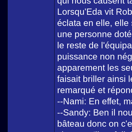
qui nous causent t
Lorsqu'Eda vit Rob
éclata en elle, ell
une personne doté
le reste de l'équip
puissance non négli
apparement les seu
faisait briller ains
remarqué et répond
--Nami: En effet, 
--Sandy: Ben il nous
bâteau donc on c'es