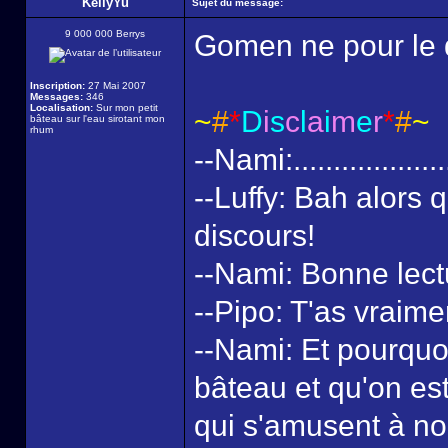
KellyYu
Sujet du message:
9 000 000 Berrys
Gomen ne pour le d
Inscription:
27 Mai 2007
Messages:
346
Localisation:
Sur mon petit
~
#
*
D
i
s
c
l
a
i
m
e
r
*
#
~
bâteau sur l'eau sirotant mon
rhum
--Nami:...................
--Luffy: Bah alors 
discours!
--Nami: Bonne lect
--Pipo: T'as vraime
--Nami: Et pourquoi
bâteau et qu'on est
qui s'amusent à no