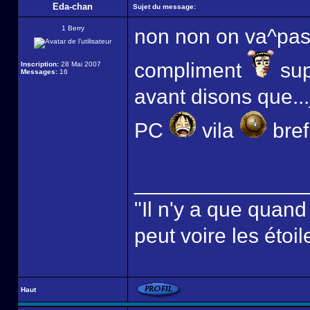
Eda-chan
Sujet du message:
1 Berry
non non on va^pas 
compliment
sup
Inscription:
28 Mai 2007
Messages:
16
avant disons que..
PC
vila
bref,
______________
"Il n'y a que quan
peut voire les étoil
Haut