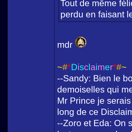
Tout de même félic
perdu en faisant le
mdr
~
#
*
D
i
s
c
l
a
i
m
e
r
*
#
~
--Sandy: Bien le bo
demoiselles qui me
Mr Prince je serais
long de ce Disclai
--Zoro et Eda: On s