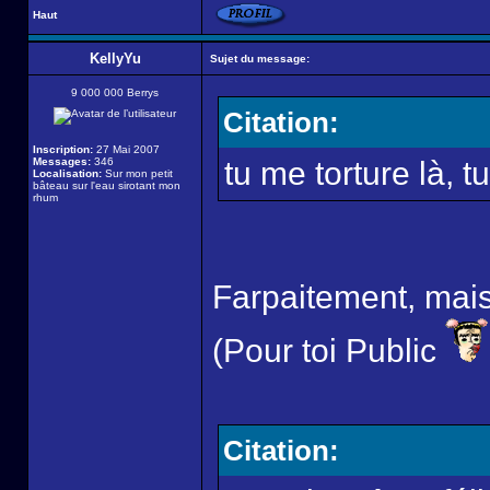
Haut
KellyYu
Sujet du message:
9 000 000 Berrys
Citation:
Inscription:
27 Mai 2007
Messages:
346
tu me torture là, tu
Localisation:
Sur mon petit
bâteau sur l'eau sirotant mon
rhum
Farpaitement, mais n
(Pour toi Public
Citation: