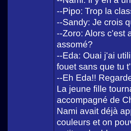
--Pipo: Trop la clas
--Sandy: Je crois qu'
--Zoro: Alors c'est
assomé?
--Eda: Ouai j'ai u
fouet sans que tu 
--Eh Eda!! Regarde 
La jeune fille tourn
accompagné de Chop
Nami avait déjà app
couleurs et on pouva