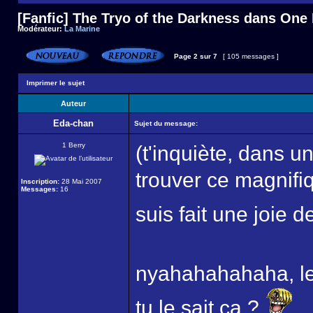
[Fanfic] The Tryo of the Darkness dans One
Modérateur:
La Marine
Page
2
sur
7
[ 105 messages ]
Imprimer le sujet
Auteur
Eda-chan
Sujet du message:
1 Berry
(t'inquiète, dans un
trouver ce magnifiq
Inscription:
28 Mai 2007
Messages:
16
suis fait une joie 
nyahahahahaha, le
tu le sait ca ?