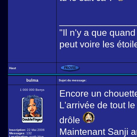
______________
"Il n'y a que quan
peut voire les étoil
Haut
bulma
Sujet du message:
1 000 000 Berrys
Encore un chouette
L'arrivée de tout l
drôle
Maintenant Sanji ar
Inscription:
22 Mai 2006
Messages:
132
Localisation:
north blue