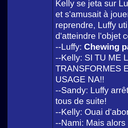
Kelly se jeta sur Lu
et s'amusait à joue
reprendre, Luffy ut
d'atteindre l'objet 
--Luffy:
Chewing p
--Kelly: SI TU ME
TRANSFORMES EN
USAGE NA!!
--Sandy: Luffy arrê
tous de suite!
--Kelly: Ouai d'abor
--Nami: Mais alors