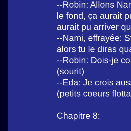
--Robin: Allons Na
le fond, ça aurait p
aurait pu arriver qu
--Nami, effrayée: S
alors tu le diras qu
--Robin: Dois-je c
(sourit)
--Eda: Je crois auss
(petits coeurs flotta
Chapitre 8: