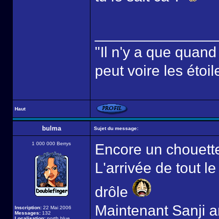
______________
"Il n'y a que quan
peut voire les étoil
Haut
bulma
Sujet du message:
1 000 000 Berrys
Encore un chouette
L'arrivée de tout l
drôle
Maintenant Sanji ar
Inscription:
22 Mai 2006
Messages:
132
Localisation:
north blue