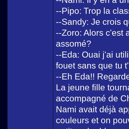
--Pipo: Trop la clas
--Sandy: Je crois qu'
--Zoro: Alors c'est
assomé?
--Eda: Ouai j'ai u
fouet sans que tu 
--Eh Eda!! Regarde 
La jeune fille tourn
accompagné de Chop
Nami avait déjà app
couleurs et on pouva