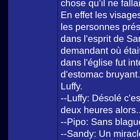
chose qu'il ne falla
En effet les visage
les personnes prés
dans l'esprit de S
demandant où était 
dans l'église fut i
d'estomac bruyant. 
Luffy.
--Luffy: Désolé c'e
deux heures alors..
--Pipo: Sans blague
--Sandy: Un miracle