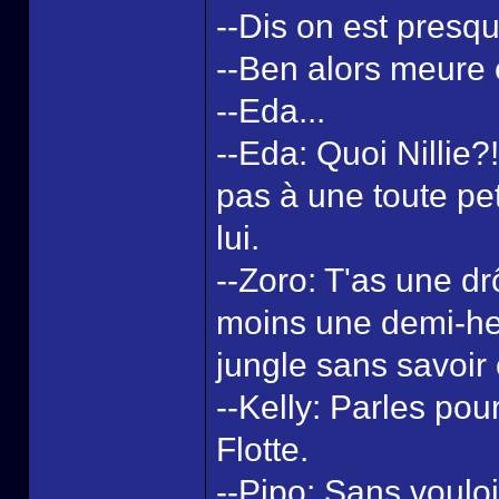
--Dis on est presqu
--Ben alors meure e
--Eda...
--Eda: Quoi Nillie?
pas à une toute pet
lui.
--Zoro: T'as une dr
moins une demi-he
jungle sans savoir 
--Kelly: Parles pour
Flotte.
--Pipo: Sans vouloir 