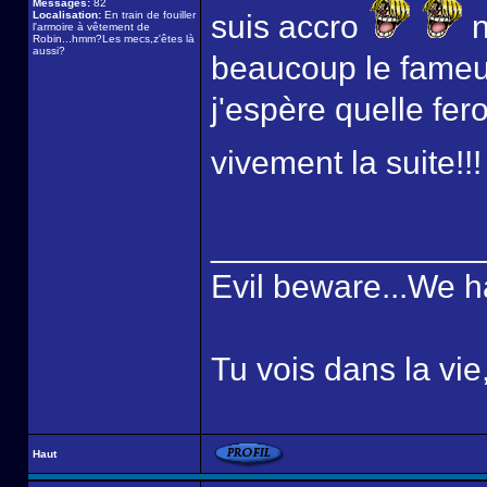
Messages:
82
Localisation:
En train de fouiller
suis accro
n
l'armoire à vêtement de
Robin...hmm?Les mecs,z'êtes là
aussi?
beaucoup le fameux 
j'espère quelle fer
vivement la suite!!
______________
Evil beware...We h
Tu vois dans la vie
Haut