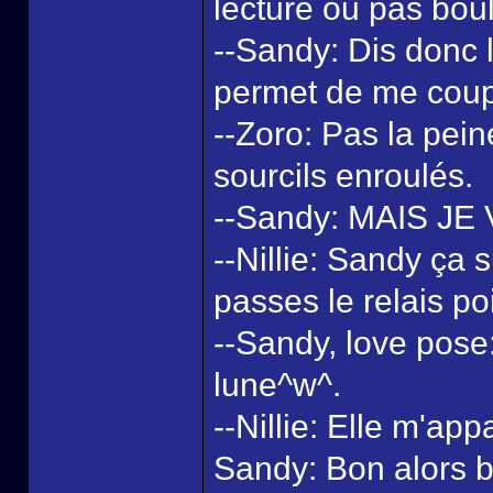
lecture ou pas boul
--Sandy: Dis donc l
permet de me coup
--Zoro: Pas la pein
sourcils enroulés.
--Sandy: MAIS JE 
--Nillie: Sandy ça su
passes le relais poi
--Sandy, love pose: 
lune^w^.
--Nillie: Elle m'app
Sandy: Bon alors bo