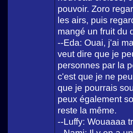
pouvoir. Zoro rega
les airs, puis regar
mangé un fruit du
--Eda: Ouai, j'ai ma
veut dire que je p
personnes par la pe
c'est que je ne pe
que je pourrais so
peux également sou
reste la même.
--Luffy: Wouaaaa tro
--Nami: Il y en a u