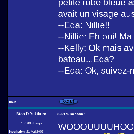
petite robe bleue a
avait un visage aus
--Eda: Nillie!!
--Nillie: Eh oui! Ma
--Kelly: Ok mais av
bateau...Eda?
--Eda: Ok, suivez-
Haut
Nico.D.Yukikuro
Sujet du message:
100 000 Berrys
WOOOUUUUHOOOUU!! 
Inscription:
21 Mai 2007