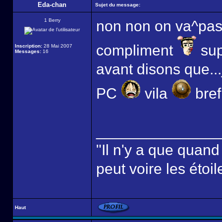
Eda-chan
Sujet du message:
1 Berry
non non on va^pas 
compliment
sup
Inscription:
28 Mai 2007
Messages:
16
avant disons que..
PC
vila
bref,
______________
"Il n'y a que quan
peut voire les étoil
Haut