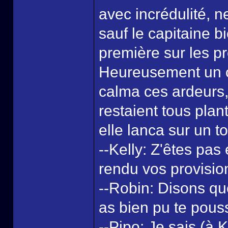
avec incrédulité, 
sauf le capitaine bi
première sur les pr
Heureusement un c
calma ces ardeurs, 
restaient tous pla
elle lanca sur un t
--Kelly: Z'êtes pas
rendu vos provisio
--Robin: Disons qu
as bien pu te pous
--Pipo: Je sais (à