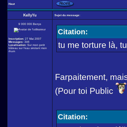
Haut
KellyYu
Sujet du message:
9 000 000 Berrys
Citation:
Inscription:
27 Mai 2007
Messages:
346
tu me torture là, tu
Localisation:
Sur mon petit
bâteau sur l'eau sirotant mon
rhum
Farpaitement, mais n
(Pour toi Public
Citation: