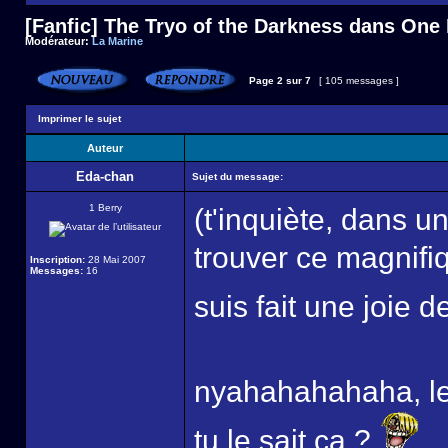
[Fanfic] The Tryo of the Darkness dans One
Modérateur:
La Marine
Page
2
sur
7
[ 105 messages ]
Imprimer le sujet
Auteur
Eda-chan
Sujet du message:
1 Berry
(t'inquiète, dans un
trouver ce magnifiq
Inscription:
28 Mai 2007
Messages:
16
suis fait une joie 
nyahahahahaha, le
tu le sait ca ?