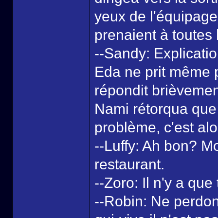
yeux de l'équipage 
prenaient à toutes 
--Sandy: Explicatio
Eda ne prit même p
répondit brièvement
Nami rétorqua que c
problème, c'est alor
--Luffy: Ah bon? Mo
restaurant.
--Zoro: Il n'y a qu
--Robin: Ne perdon