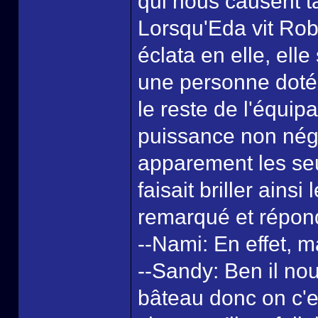
qui nous causent t
Lorsqu'Eda vit Rob
éclata en elle, ell
une personne doté
le reste de l'équip
puissance non négli
apparement les seu
faisait briller ains
remarqué et répond
--Nami: En effet, 
--Sandy: Ben il nous
bâteau donc on c'es