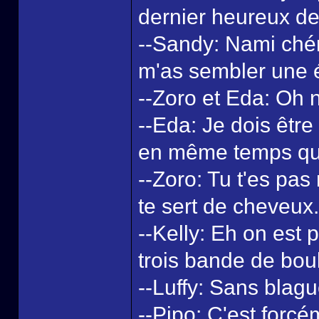
dernier heureux de
--Sandy: Nami chéri
m'as sembler une ét
--Zoro et Eda: Oh n
--Eda: Je dois être
en même temps qu'
--Zoro: Tu t'es pas
te sert de cheveux.
--Kelly: Eh on est 
trois bande de boul
--Luffy: Sans blag
--Pipo: C'est forc