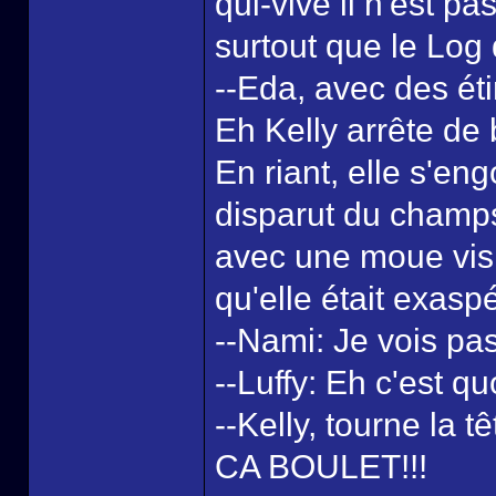
qui-vive il n'est p
surtout que le Log 
--Eda, avec des éti
Eh Kelly arrête de
En riant, elle s'en
disparut du champ
avec une moue visi
qu'elle était exasp
--Nami: Je vois pa
--Luffy: Eh c'est qu
--Kelly, tourne 
CA BOULET!!!