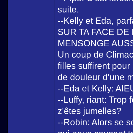
suite.
--Kelly et Eda, p
SUR TA FACE DE
MENSONGE AUSSI
Un coup de Climact
filles suffirent pou
de douleur d'une 
--Eda et Kelly: A
--Luffy, riant: Tro
z'êtes jumelles?
--Robin: Alors se 