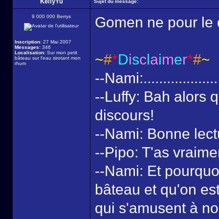
KellyYu
Sujet du message:
9 000 000 Berrys
Gomen ne pour le d
Inscription:
27 Mai 2007
Messages:
346
Localisation:
Sur mon petit
~
#
*
D
i
s
c
l
a
i
m
e
r
*
#
~
bâteau sur l'eau sirotant mon
rhum
--Nami:...................
--Luffy: Bah alors 
discours!
--Nami: Bonne lect
--Pipo: T'as vraime
--Nami: Et pourquoi
bâteau et qu'on est
qui s'amusent à no