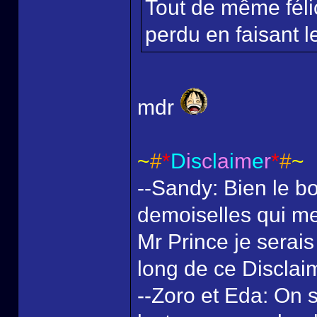
Tout de même félic
perdu en faisant le
mdr
~
#
*
D
i
s
c
l
a
i
m
e
r
*
#
~
--Sandy: Bien le bo
demoiselles qui me
Mr Prince je serais
long de ce Disclai
--Zoro et Eda: On s