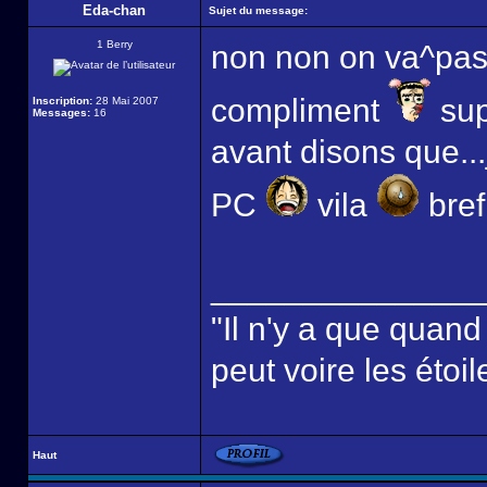
Eda-chan
Sujet du message:
1 Berry
non non on va^pas 
compliment
sup
Inscription:
28 Mai 2007
Messages:
16
avant disons que..
PC
vila
bref,
______________
"Il n'y a que quan
peut voire les étoil
Haut