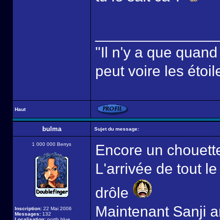
______________
"Il n'y a que quan
peut voire les étoil
Haut
bulma
Sujet du message:
1 000 000 Berrys
Encore un chouette
L'arrivée de tout l
drôle
Maintenant Sanji ar
Inscription:
22 Mai 2006
Messages:
132
Localisation:
north blue