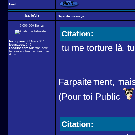
Haut
KellyYu
Sujet du message:
9 000 000 Berrys
Citation:
Inscription:
27 Mai 2007
Messages:
346
tu me torture là, tu
Localisation:
Sur mon petit
bâteau sur l'eau sirotant mon
rhum
Farpaitement, mais n
(Pour toi Public
Citation: