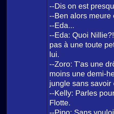
--Dis on est presqu
--Ben alors meure e
--Eda...
--Eda: Quoi Nillie?
pas à une toute pet
lui.
--Zoro: T'as une dr
moins une demi-he
jungle sans savoir 
--Kelly: Parles pour
Flotte.
--Pipo: Sans vouloir 