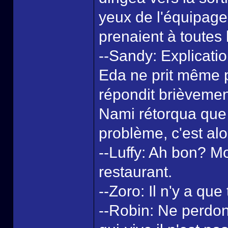
yeux de l'équipage 
prenaient à toutes 
--Sandy: Explicatio
Eda ne prit même p
répondit brièvement
Nami rétorqua que c
problème, c'est alor
--Luffy: Ah bon? Mo
restaurant.
--Zoro: Il n'y a qu
--Robin: Ne perdon