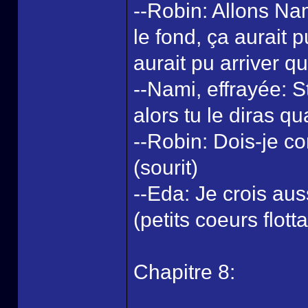
--Robin: Allons Na
le fond, ça aurait p
aurait pu arriver qu
--Nami, effrayée: S
alors tu le diras qu
--Robin: Dois-je c
(sourit)
--Eda: Je crois auss
(petits coeurs flotta
Chapitre 8: