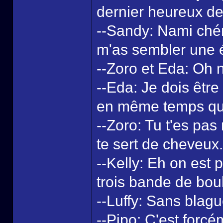
dernier heureux de
--Sandy: Nami chéri
m'as sembler une ét
--Zoro et Eda: Oh n
--Eda: Je dois être
en même temps qu'
--Zoro: Tu t'es pas
te sert de cheveux.
--Kelly: Eh on est 
trois bande de boul
--Luffy: Sans blag
--Pipo: C'est forc