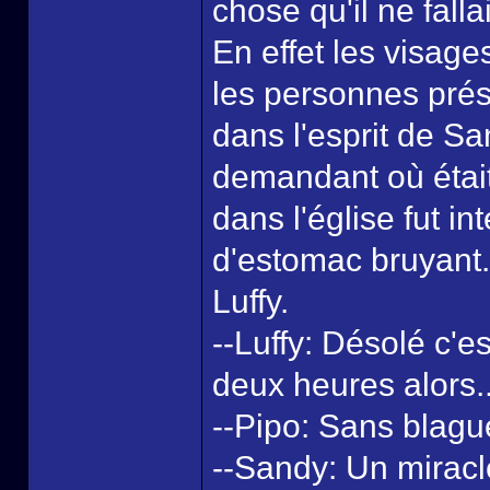
chose qu'il ne falla
En effet les visage
les personnes prés
dans l'esprit de S
demandant où était 
dans l'église fut i
d'estomac bruyant. 
Luffy.
--Luffy: Désolé c'e
deux heures alors..
--Pipo: Sans blague
--Sandy: Un miracle