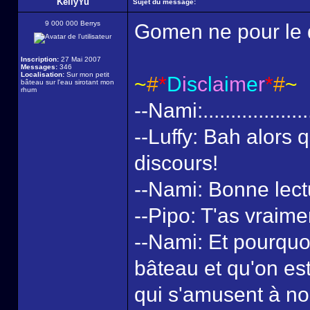
KellyYu
Sujet du message:
9 000 000 Berrys
Gomen ne pour le d
Inscription:
27 Mai 2007
Messages:
346
Localisation:
Sur mon petit
~
#
*
D
i
s
c
l
a
i
m
e
r
*
#
~
bâteau sur l'eau sirotant mon
rhum
--Nami:...................
--Luffy: Bah alors 
discours!
--Nami: Bonne lect
--Pipo: T'as vraime
--Nami: Et pourquoi
bâteau et qu'on est
qui s'amusent à no