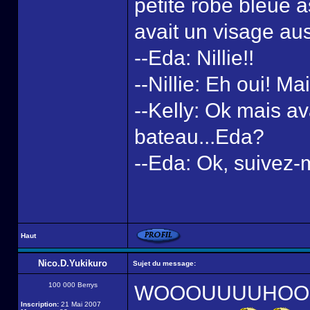
petite robe bleue a
avait un visage aus
--Eda: Nillie!!
--Nillie: Eh oui! Ma
--Kelly: Ok mais av
bateau...Eda?
--Eda: Ok, suivez-
Haut
Nico.D.Yukikuro
Sujet du message:
100 000 Berrys
WOOOUUUUHOOOUU!! 
Inscription:
21 Mai 2007