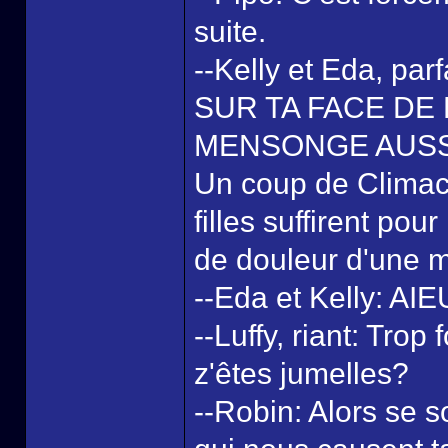
suite.
--Kelly et Eda, p
SUR TA FACE DE
MENSONGE AUSSI
Un coup de Climact
filles suffirent pou
de douleur d'une 
--Eda et Kelly: A
--Luffy, riant: Tro
z'êtes jumelles?
--Robin: Alors se 