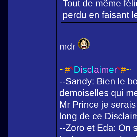
Tout de même félic
perdu en faisant le
mdr
~
#
*
D
i
s
c
l
a
i
m
e
r
*
#
~
--Sandy: Bien le bo
demoiselles qui me
Mr Prince je serais
long de ce Disclai
--Zoro et Eda: On s