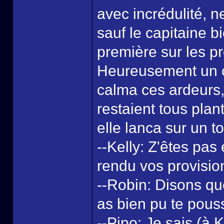
avec incrédulité, 
sauf le capitaine bi
première sur les pr
Heureusement un c
calma ces ardeurs, 
restaient tous pla
elle lanca sur un t
--Kelly: Z'êtes pas
rendu vos provisio
--Robin: Disons qu
as bien pu te pous
--Pipo: Je sais (à