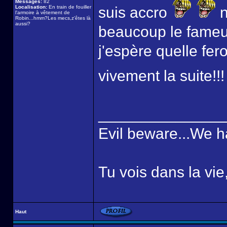
Messages:
82
Localisation:
En train de fouiller
suis accro
n
l'armoire à vêtement de
Robin...hmm?Les mecs,z'êtes là
aussi?
beaucoup le fameux 
j'espère quelle fer
vivement la suite!!
______________
Evil beware...We h
Tu vois dans la vie
Haut