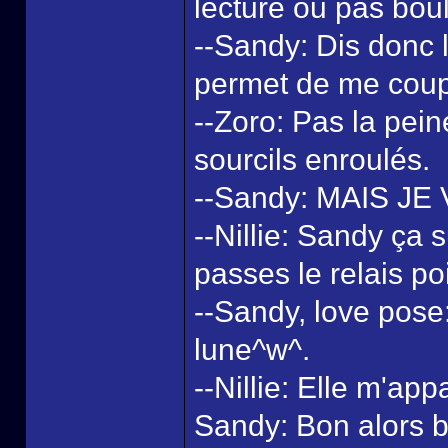
lecture ou pas boul
--Sandy: Dis donc l
permet de me coup
--Zoro: Pas la pein
sourcils enroulés.
--Sandy: MAIS JE 
--Nillie: Sandy ça su
passes le relais poi
--Sandy, love pose: 
lune^w^.
--Nillie: Elle m'app
Sandy: Bon alors bo