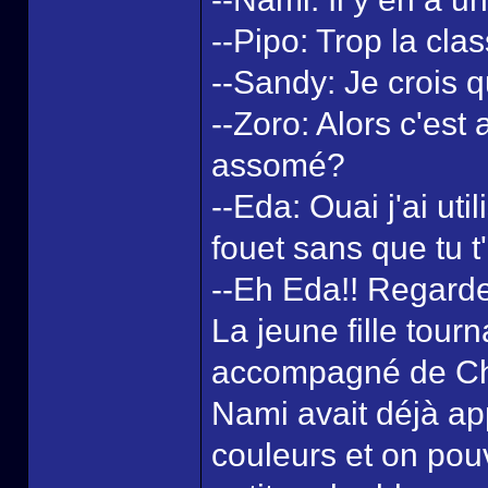
--Pipo: Trop la clas
--Sandy: Je crois qu'
--Zoro: Alors c'est
assomé?
--Eda: Ouai j'ai u
fouet sans que tu 
--Eh Eda!! Regarde 
La jeune fille tourn
accompagné de Chop
Nami avait déjà app
couleurs et on pouva