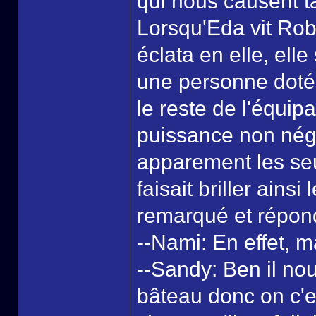
qui nous causent t
Lorsqu'Eda vit Rob
éclata en elle, ell
une personne doté
le reste de l'équip
puissance non négli
apparement les seu
faisait briller ains
remarqué et répond
--Nami: En effet, 
--Sandy: Ben il nous
bâteau donc on c'es