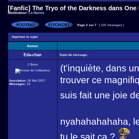
[Fanfic] The Tryo of the Darkness dans One
Modérateur:
La Marine
Page
2
sur
7
[ 105 messages ]
Imprimer le sujet
Auteur
Eda-chan
Sujet du message:
1 Berry
(t'inquiète, dans un
trouver ce magnifiq
Inscription:
28 Mai 2007
Messages:
16
suis fait une joie 
nyahahahahaha, le
tu le sait ca ?