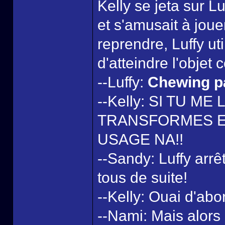
Kelly se jeta sur Lu
et s'amusait à joue
reprendre, Luffy ut
d'atteindre l'objet 
--Luffy:
Chewing p
--Kelly: SI TU ME
TRANSFORMES EN
USAGE NA!!
--Sandy: Luffy arrê
tous de suite!
--Kelly: Ouai d'abor
--Nami: Mais alors