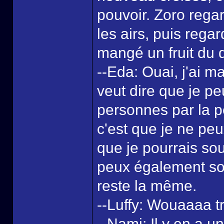
pouvoir. Zoro rega
les airs, puis regar
mangé un fruit du
--Eda: Ouai, j'ai ma
veut dire que je p
personnes par la pe
c'est que je ne pe
que je pourrais so
peux également sou
reste la même.
--Luffy: Wouaaaa tro
--Nami: Il y en a u