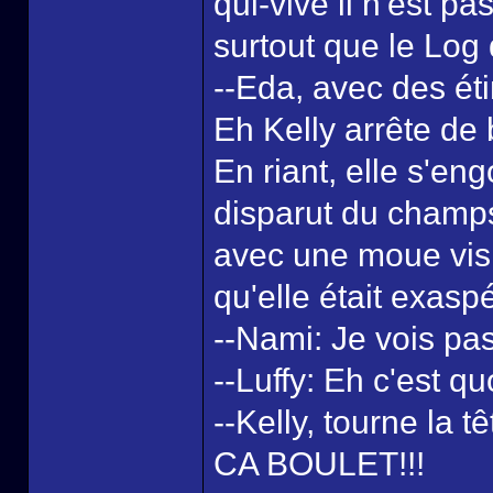
qui-vive il n'est p
surtout que le Log 
--Eda, avec des éti
Eh Kelly arrête de
En riant, elle s'en
disparut du champ
avec une moue visi
qu'elle était exasp
--Nami: Je vois pa
--Luffy: Eh c'est qu
--Kelly, tourne 
CA BOULET!!!