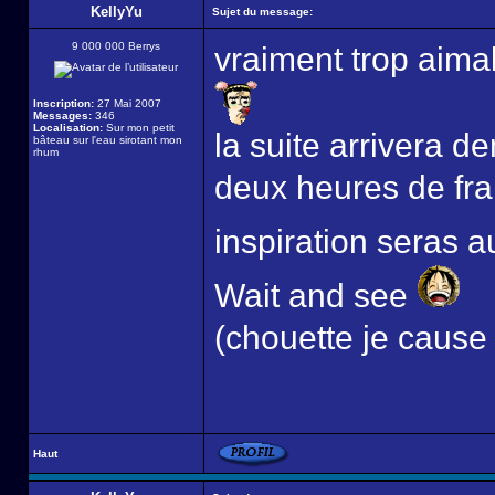
KellyYu
Sujet du message:
9 000 000 Berrys
vraiment trop aim
Inscription:
27 Mai 2007
Messages:
346
Localisation:
Sur mon petit
la suite arrivera 
bâteau sur l'eau sirotant mon
rhum
deux heures de fra
inspiration seras
Wait and see
(chouette je cause
Haut