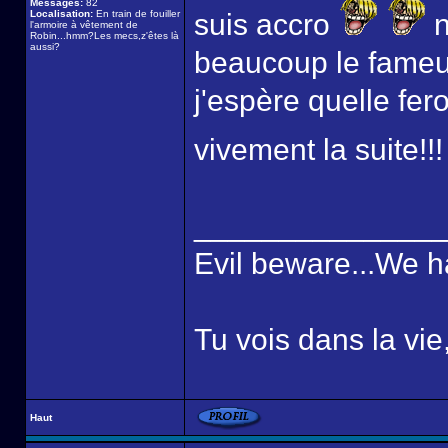
Messages:
82
Localisation:
En train de fouiller
suis accro
n
l'armoire à vêtement de
Robin...hmm?Les mecs,z'êtes là
aussi?
beaucoup le fameux 
j'espère quelle fer
vivement la suite!!
______________
Evil beware...We h
Tu vois dans la vie
Haut