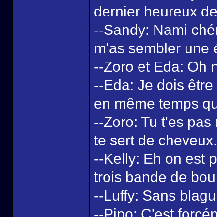
dernier heureux de
--Sandy: Nami chéri
m'as sembler une ét
--Zoro et Eda: Oh n
--Eda: Je dois être
en même temps qu'
--Zoro: Tu t'es pas
te sert de cheveux.
--Kelly: Eh on est 
trois bande de boul
--Luffy: Sans blag
--Pipo: C'est forc