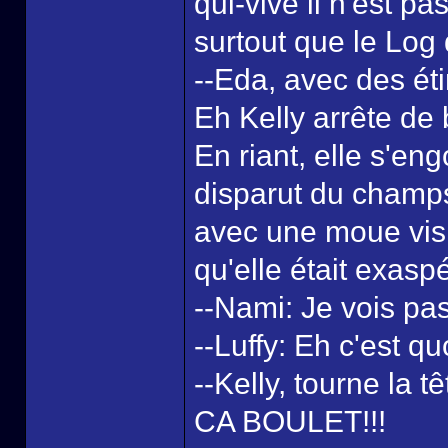
qui-vive il n'est p
surtout que le Log 
--Eda, avec des éti
Eh Kelly arrête de
En riant, elle s'en
disparut du champ
avec une moue visi
qu'elle était exasp
--Nami: Je vois pa
--Luffy: Eh c'est qu
--Kelly, tourne 
CA BOULET!!!