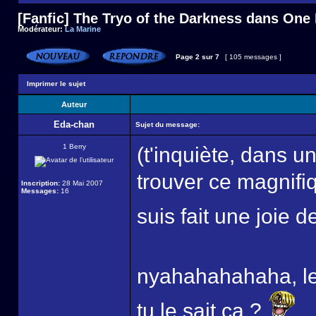
[Fanfic] The Tryo of the Darkness dans One
Modérateur:
La Marine
Page
2
sur
7
[ 105 messages ]
Imprimer le sujet
Auteur
Eda-chan
Sujet du message:
1 Berry
(t'inquiète, dans un
trouver ce magnifiq
Inscription:
28 Mai 2007
Messages:
16
suis fait une joie 
nyahahahahaha, le
tu le sait ca ?