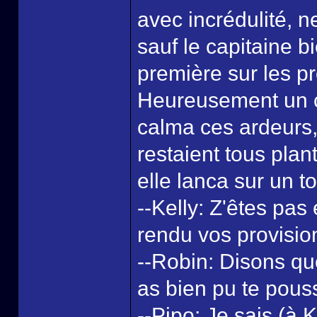
avec incrédulité, 
sauf le capitaine bi
première sur les pr
Heureusement un c
calma ces ardeurs, 
restaient tous pla
elle lanca sur un t
--Kelly: Z'êtes pas
rendu vos provisio
--Robin: Disons qu
as bien pu te pous
--Pipo: Je sais (à