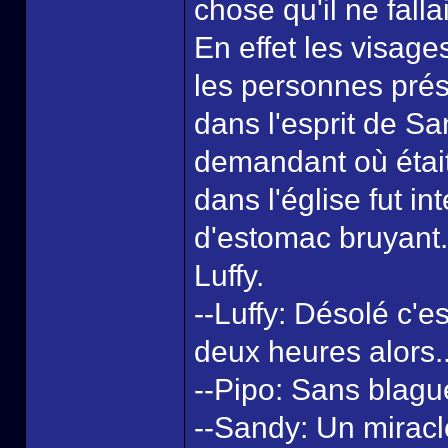
chose qu'il ne falla
En effet les visage
les personnes prés
dans l'esprit de S
demandant où était 
dans l'église fut i
d'estomac bruyant. 
Luffy.
--Luffy: Désolé c'e
deux heures alors..
--Pipo: Sans blague
--Sandy: Un miracle