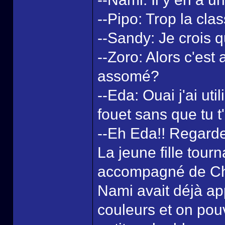
--Pipo: Trop la clas
--Sandy: Je crois qu'
--Zoro: Alors c'est
assomé?
--Eda: Ouai j'ai u
fouet sans que tu 
--Eh Eda!! Regarde 
La jeune fille tourn
accompagné de Chop
Nami avait déjà app
couleurs et on pouva