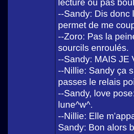
lecture ou pas boul
--Sandy: Dis donc l
permet de me coup
--Zoro: Pas la pein
sourcils enroulés.
--Sandy: MAIS JE 
--Nillie: Sandy ça su
passes le relais poi
--Sandy, love pose: 
lune^w^.
--Nillie: Elle m'app
Sandy: Bon alors bo