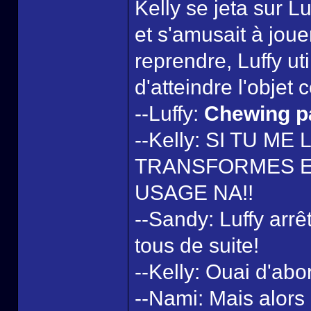
Kelly se jeta sur Lu
et s'amusait à joue
reprendre, Luffy ut
d'atteindre l'objet 
--Luffy:
Chewing p
--Kelly: SI TU ME
TRANSFORMES EN
USAGE NA!!
--Sandy: Luffy arrê
tous de suite!
--Kelly: Ouai d'abor
--Nami: Mais alors