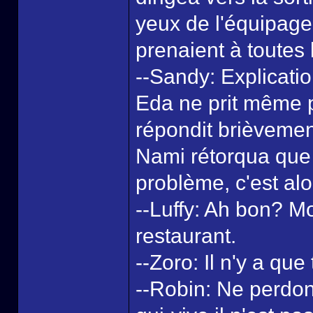
yeux de l'équipage 
prenaient à toutes 
--Sandy: Explicatio
Eda ne prit même p
répondit brièvement
Nami rétorqua que c
problème, c'est alor
--Luffy: Ah bon? Mo
restaurant.
--Zoro: Il n'y a qu
--Robin: Ne perdon