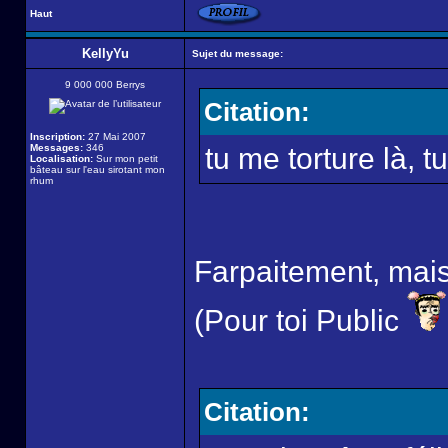
Haut
KellyYu
Sujet du message:
9 000 000 Berrys
Citation:
Inscription:
27 Mai 2007
Messages:
346
tu me torture là, tu
Localisation:
Sur mon petit
bâteau sur l'eau sirotant mon
rhum
Farpaitement, mais n
(Pour toi Public
Citation: