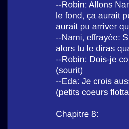
--Robin: Allons Na
le fond, ça aurait p
aurait pu arriver qu
--Nami, effrayée: S
alors tu le diras qu
--Robin: Dois-je c
(sourit)
--Eda: Je crois auss
(petits coeurs flotta
Chapitre 8: