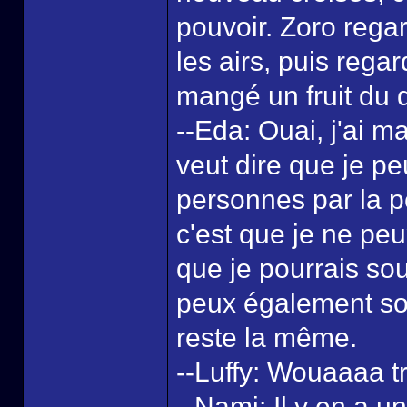
pouvoir. Zoro rega
les airs, puis regar
mangé un fruit du
--Eda: Ouai, j'ai ma
veut dire que je p
personnes par la pe
c'est que je ne pe
que je pourrais so
peux également sou
reste la même.
--Luffy: Wouaaaa tro
--Nami: Il y en a u