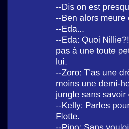
--Dis on est presqu
--Ben alors meure e
--Eda...
--Eda: Quoi Nillie?
pas à une toute pet
lui.
--Zoro: T'as une dr
moins une demi-he
jungle sans savoir 
--Kelly: Parles pour
Flotte.
--Pipo: Sans vouloir 