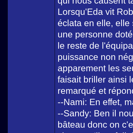
qui nous causent t
Lorsqu'Eda vit Rob
éclata en elle, ell
une personne doté
le reste de l'équip
puissance non négli
apparement les seu
faisait briller ains
remarqué et répond
--Nami: En effet, 
--Sandy: Ben il nous
bâteau donc on c'es