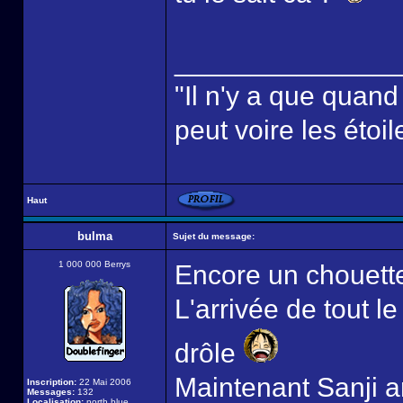
______________
"Il n'y a que quan
peut voire les étoil
Haut
bulma
Sujet du message:
1 000 000 Berrys
Encore un chouette
L'arrivée de tout l
drôle
Maintenant Sanji ar
Inscription:
22 Mai 2006
Messages:
132
Localisation:
north blue