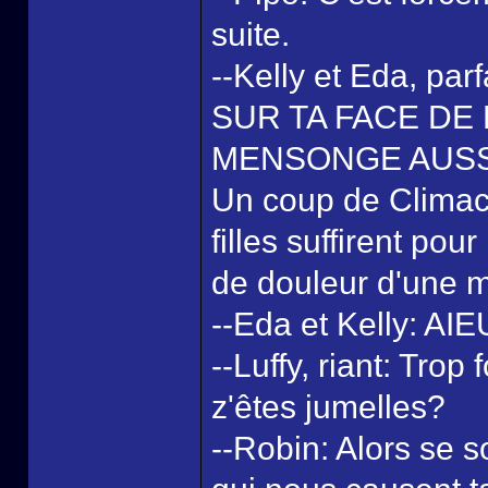
suite.
--Kelly et Eda, p
SUR TA FACE DE
MENSONGE AUSSI
Un coup de Climact
filles suffirent pou
de douleur d'une 
--Eda et Kelly: A
--Luffy, riant: Tro
z'êtes jumelles?
--Robin: Alors se 