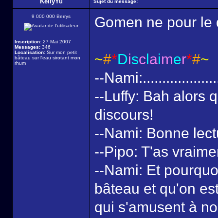
KellyYu
Sujet du message:
9 000 000 Berrys
Gomen ne pour le d
Inscription:
27 Mai 2007
Messages:
346
Localisation:
Sur mon petit
~
#
*
D
i
s
c
l
a
i
m
e
r
*
#
~
bâteau sur l'eau sirotant mon
rhum
--Nami:...................
--Luffy: Bah alors 
discours!
--Nami: Bonne lect
--Pipo: T'as vraime
--Nami: Et pourquoi
bâteau et qu'on est
qui s'amusent à no