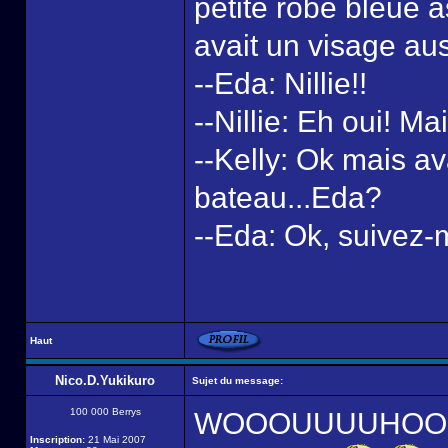
petite robe bleue a
avait un visage aus
--Eda: Nillie!!
--Nillie: Eh oui! Ma
--Kelly: Ok mais av
bateau...Eda?
--Eda: Ok, suivez-
Haut
Nico.D.Yukikuro
Sujet du message:
100 000 Berrys
WOOOUUUUHOOOUU!! 
Inscription:
21 Mai 2007