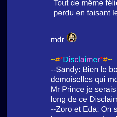
Tout de même félic
perdu en faisant le
mdr
~
#
*
D
i
s
c
l
a
i
m
e
r
*
#
~
--Sandy: Bien le bo
demoiselles qui me
Mr Prince je serais
long de ce Disclai
--Zoro et Eda: On s