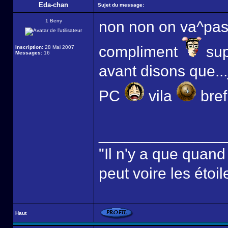
Eda-chan
Sujet du message:
1 Berry
non non on va^pas 
compliment
sup
Inscription:
28 Mai 2007
Messages:
16
avant disons que..
PC
vila
bref,
______________
"Il n'y a que quan
peut voire les étoil
Haut