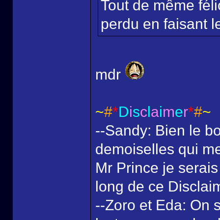
Tout de même félic
perdu en faisant le
mdr
~
#
*
D
i
s
c
l
a
i
m
e
r
*
#
~
--Sandy: Bien le bo
demoiselles qui me
Mr Prince je serais
long de ce Disclai
--Zoro et Eda: On s