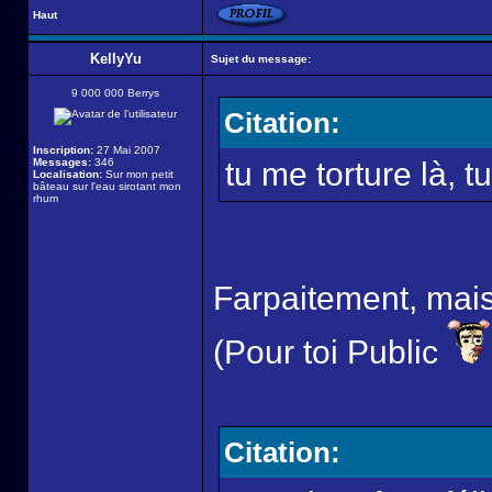
Haut
KellyYu
Sujet du message:
9 000 000 Berrys
Citation:
Inscription:
27 Mai 2007
Messages:
346
tu me torture là, tu
Localisation:
Sur mon petit
bâteau sur l'eau sirotant mon
rhum
Farpaitement, mais n
(Pour toi Public
Citation: