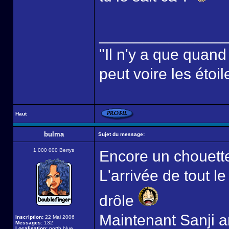
______________
"Il n'y a que quan
peut voire les étoil
Haut
bulma
Sujet du message:
1 000 000 Berrys
Encore un chouette
L'arrivée de tout l
drôle
Maintenant Sanji ar
Inscription:
22 Mai 2006
Messages:
132
Localisation:
north blue