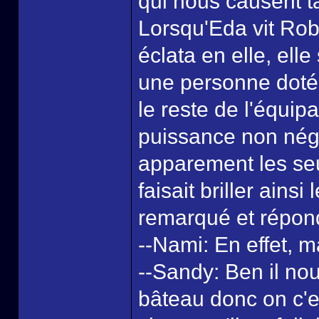
qui nous causent t
Lorsqu'Eda vit Rob
éclata en elle, ell
une personne doté
le reste de l'équip
puissance non négli
apparement les seu
faisait briller ains
remarqué et répond
--Nami: En effet, 
--Sandy: Ben il nous
bâteau donc on c'es