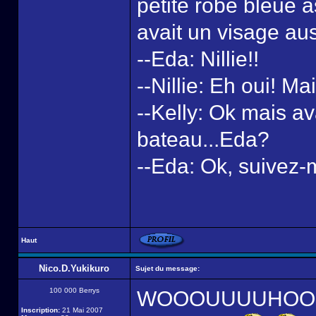
petite robe bleue a
avait un visage aus
--Eda: Nillie!!
--Nillie: Eh oui! Ma
--Kelly: Ok mais av
bateau...Eda?
--Eda: Ok, suivez-
Haut
Nico.D.Yukikuro
Sujet du message:
100 000 Berrys
WOOOUUUUHOOOUU!! 
Inscription:
21 Mai 2007