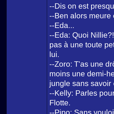
--Dis on est presqu
--Ben alors meure e
--Eda...
--Eda: Quoi Nillie?
pas à une toute pet
lui.
--Zoro: T'as une dr
moins une demi-he
jungle sans savoir 
--Kelly: Parles pour
Flotte.
--Pipo: Sans vouloir 