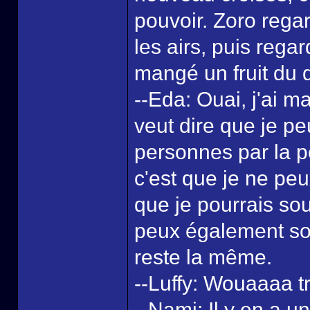
pouvoir. Zoro rega
les airs, puis regar
mangé un fruit du
--Eda: Ouai, j'ai ma
veut dire que je p
personnes par la pe
c'est que je ne pe
que je pourrais so
peux également sou
reste la même.
--Luffy: Wouaaaa tro
--Nami: Il y en a u