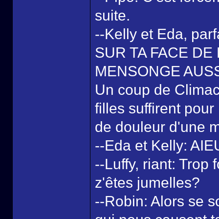
suite.
--Kelly et Eda, p
SUR TA FACE DE
MENSONGE AUSSI
Un coup de Climact
filles suffirent pou
de douleur d'une 
--Eda et Kelly: A
--Luffy, riant: Tro
z'êtes jumelles?
--Robin: Alors se 