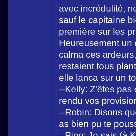
avec incrédulité, 
sauf le capitaine bi
première sur les pr
Heureusement un c
calma ces ardeurs, 
restaient tous pla
elle lanca sur un t
--Kelly: Z'êtes pas
rendu vos provisio
--Robin: Disons qu
as bien pu te pous
--Pipo: Je sais (à