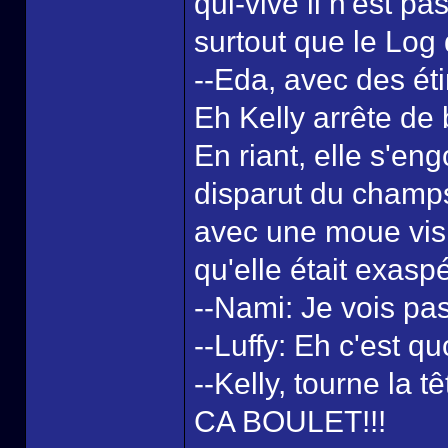
qui-vive il n'est p
surtout que le Log 
--Eda, avec des éti
Eh Kelly arrête de
En riant, elle s'en
disparut du champ
avec une moue visi
qu'elle était exasp
--Nami: Je vois pa
--Luffy: Eh c'est qu
--Kelly, tourne 
CA BOULET!!!