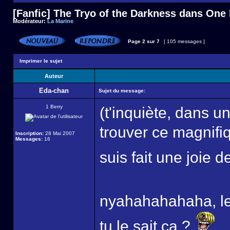
[Fanfic] The Tryo of the Darkness dans One
Modérateur:
La Marine
Page
2
sur
7
[ 105 messages ]
Imprimer le sujet
Auteur
Eda-chan
Sujet du message:
1 Berry
(t'inquiète, dans un
trouver ce magnifiq
Inscription:
28 Mai 2007
Messages:
16
suis fait une joie 
nyahahahahaha, le
tu le sait ca ?