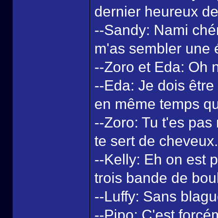
dernier heureux de
--Sandy: Nami chéri
m'as sembler une ét
--Zoro et Eda: Oh n
--Eda: Je dois être
en même temps qu'
--Zoro: Tu t'es pas
te sert de cheveux.
--Kelly: Eh on est 
trois bande de boul
--Luffy: Sans blag
--Pipo: C'est forc