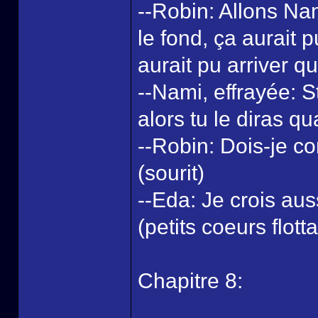
--Robin: Allons Na
le fond, ça aurait p
aurait pu arriver qu
--Nami, effrayée: S
alors tu le diras qu
--Robin: Dois-je c
(sourit)
--Eda: Je crois auss
(petits coeurs flotta
Chapitre 8: