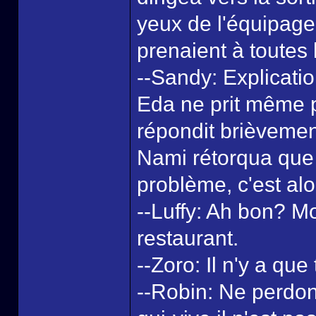
yeux de l'équipage 
prenaient à toutes 
--Sandy: Explicatio
Eda ne prit même p
répondit brièvement
Nami rétorqua que c
problème, c'est alor
--Luffy: Ah bon? Mo
restaurant.
--Zoro: Il n'y a qu
--Robin: Ne perdon