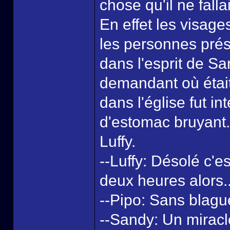
chose qu'il ne falla
En effet les visage
les personnes prés
dans l'esprit de S
demandant où était 
dans l'église fut i
d'estomac bruyant. 
Luffy.
--Luffy: Désolé c'e
deux heures alors..
--Pipo: Sans blague
--Sandy: Un miracle