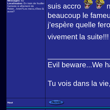
Messages:
82
Localisation:
En train de fouiller
suis accro
n
l'armoire à vêtement de
Robin...hmm?Les mecs,z'êtes là
aussi?
beaucoup le fameux 
j'espère quelle fer
vivement la suite!!
______________
Evil beware...We h
Tu vois dans la vie
Haut