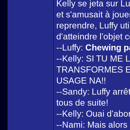
Kelly se jeta sur Lu
et s'amusait à joue
reprendre, Luffy ut
d'atteindre l'objet 
--Luffy:
Chewing p
--Kelly: SI TU ME
TRANSFORMES EN
USAGE NA!!
--Sandy: Luffy arrê
tous de suite!
--Kelly: Ouai d'abor
--Nami: Mais alors