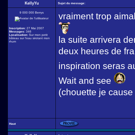
KellyYu
Sujet du message:
9 000 000 Berrys
vraiment trop aim
Inscription:
27 Mai 2007
Messages:
346
Localisation:
Sur mon petit
la suite arrivera 
bâteau sur l'eau sirotant mon
rhum
deux heures de fra
inspiration seras
Wait and see
(chouette je cause
Haut