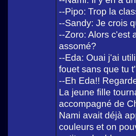
--Pipo: Trop la clas
--Sandy: Je crois qu'
--Zoro: Alors c'est
assomé?
--Eda: Ouai j'ai u
fouet sans que tu 
--Eh Eda!! Regarde 
La jeune fille tourn
accompagné de Chop
Nami avait déjà app
couleurs et on pouva