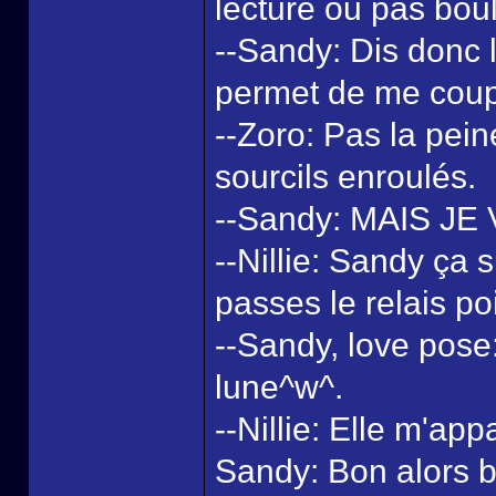
lecture ou pas boul
--Sandy: Dis donc l
permet de me coup
--Zoro: Pas la pein
sourcils enroulés.
--Sandy: MAIS JE 
--Nillie: Sandy ça su
passes le relais poi
--Sandy, love pose: 
lune^w^.
--Nillie: Elle m'app
Sandy: Bon alors bo