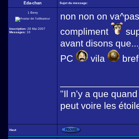
Eda-chan
Sujet du message:
1 Berry
non non on va^pas 
compliment
sup
Inscription:
28 Mai 2007
Messages:
16
avant disons que..
PC
vila
bref,
______________
"Il n'y a que quan
peut voire les étoil
Haut