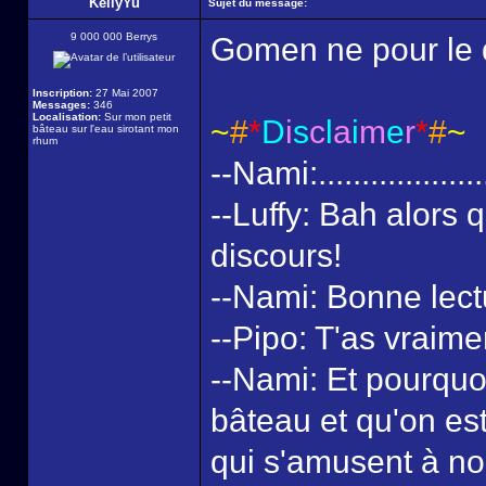
KellyYu
Sujet du message:
9 000 000 Berrys
Gomen ne pour le d
Inscription:
27 Mai 2007
Messages:
346
Localisation:
Sur mon petit
~
#
*
D
i
s
c
l
a
i
m
e
r
*
#
~
bâteau sur l'eau sirotant mon
rhum
--Nami:...................
--Luffy: Bah alors 
discours!
--Nami: Bonne lect
--Pipo: T'as vraime
--Nami: Et pourquoi
bâteau et qu'on est
qui s'amusent à no