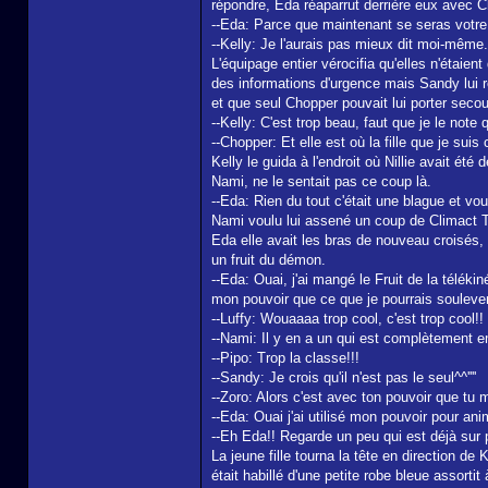
répondre, Eda réaparrut derrière eux avec 
--Eda: Parce que maintenant se seras votre 
--Kelly: Je l'aurais pas mieux dit moi-même.
L'équipage entier vérocifia qu'elles n'étai
des informations d'urgence mais Sandy lui rép
et que seul Chopper pouvait lui porter secour
--Kelly: C'est trop beau, faut que je le note 
--Chopper: Et elle est où la fille que je sui
Kelly le guida à l'endroit où Nillie avait é
Nami, ne le sentait pas ce coup là.
--Eda: Rien du tout c'était une blague et 
Nami voulu lui assené un coup de Climact Ta
Eda elle avait les bras de nouveau croisés,
un fruit du démon.
--Eda: Ouai, j'ai mangé le Fruit de la télék
mon pouvoir que ce que je pourrais souleve
--Luffy: Wouaaaa trop cool, c'est trop cool!!
--Nami: Il y en a un qui est complètement em
--Pipo: Trop la classe!!!
--Sandy: Je crois qu'il n'est pas le seul^^''''
--Zoro: Alors c'est avec ton pouvoir que tu
--Eda: Ouai j'ai utilisé mon pouvoir pour a
--Eh Eda!! Regarde un peu qui est déjà sur p
La jeune fille tourna la tête en direction de
était habillé d'une petite robe bleue assorti