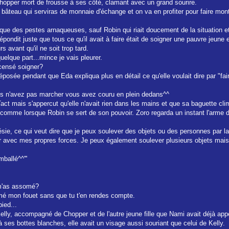
Chopper mort de frousse à ses côté, clamant avec un grand sourire.
bâteau qui serviras de monnaie d'échange et on va en profiter pour faire mon
ent que des pestes arnaqueuses, sauf Robin qui riait doucement de la situation
ondit juste que tous ce qu'il avait à faire était de soigner une pauvre jeune et
s avant qu'il ne soit trop tard.
quelque part...mince je vais pleurer.
s censé soigner?
té déposée pendant que Eda expliqua plus en détail ce qu'elle voulait dire par 
vous n'avez pas marcher vous avez couru en plein dedans^^
ct mais s'appercut qu'elle n'avait rien dans les mains et que sa baguette cli
 comme lorsque Robin se sert de son pouvoir. Zoro regarda un instant l'arme de
inésie, ce qui veut dire que je peux soulever des objets ou des personnes par l
r avec mes propres forces. Je peux également soulever plusieurs objets mais 
ballé^^'''
 m'as assomé?
nimé mon fouet sans que tu t'en rendes compte.
ied...
 Kelly, accompagné de Chopper et de l'autre jeune fille que Nami avait déjà appe
t à ses bottes blanches, elle avait un visage aussi souriant que celui de Kelly.