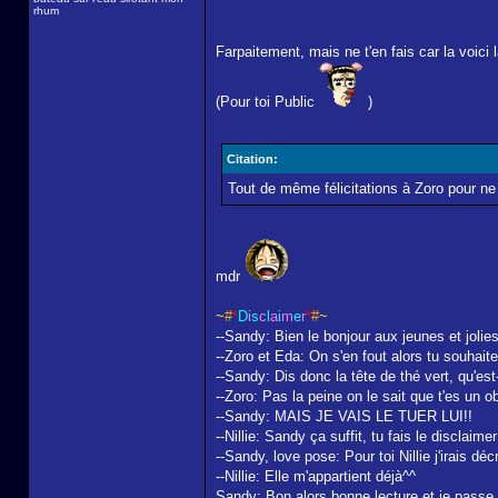
rhum
Farpaitement, mais ne t'en fais car la voici 
(Pour toi Public
)
Citation:
Tout de même félicitations à Zoro pour ne p
mdr
~
#
*
D
i
s
c
l
a
i
m
e
r
*
#
~
--Sandy: Bien le bonjour aux jeunes et jolie
--Zoro et Eda: On s'en fout alors tu souhait
--Sandy: Dis donc la tête de thé vert, qu'e
--Zoro: Pas la peine on le sait que t'es un 
--Sandy: MAIS JE VAIS LE TUER LUI!!
--Nillie: Sandy ça suffit, tu fais le disclaime
--Sandy, love pose: Pour toi Nillie j'irais dé
--Nillie: Elle m'appartient déjà^^
Sandy: Bon alors bonne lecture et je passe l