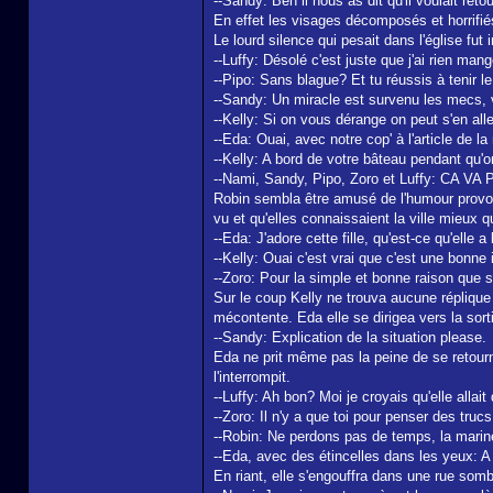
--Sandy: Ben il nous as dit qu'il voulait reto
En effet les visages décomposés et horrifié
Le lourd silence qui pesait dans l'église fu
--Luffy: Désolé c'est juste que j'ai rien man
--Pipo: Sans blague? Et tu réussis à tenir l
--Sandy: Un miracle est survenu les mecs, va 
--Kelly: Si on vous dérange on peut s'en alle
--Eda: Ouai, avec notre cop' à l'article de l
--Kelly: A bord de votre bâteau pendant qu'o
--Nami, Sandy, Pipo, Zoro et Luffy: CA VA
Robin sembla être amusé de l'humour provoqu
vu et qu'elles connaissaient la ville mieux q
--Eda: J'adore cette fille, qu'est-ce qu'elle a
--Kelly: Ouai c'est vrai que c'est une bonne
--Zoro: Pour la simple et bonne raison que si 
Sur le coup Kelly ne trouva aucune réplique à
mécontente. Eda elle se dirigea vers la sort
--Sandy: Explication de la situation please.
Eda ne prit même pas la peine de se retourne
l'interrompit.
--Luffy: Ah bon? Moi je croyais qu'elle allait
--Zoro: Il n'y a que toi pour penser des tru
--Robin: Ne perdons pas de temps, la marine 
--Eda, avec des étincelles dans les yeux: A
En riant, elle s'engouffra dans une rue som