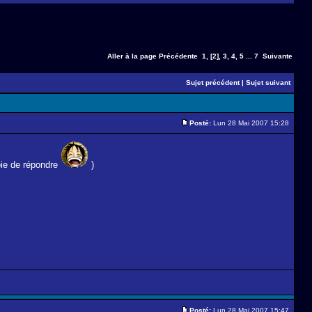
Aller à la page
Précédente
1
,
[2]
,
3
,
4
,
5
...
7
Suivante
Sujet précédent
|
Sujet suivant
Posté:
Lun 28 Mai 2007 15:28
joie de répondre
)
Posté:
Lun 28 Mai 2007 15:47