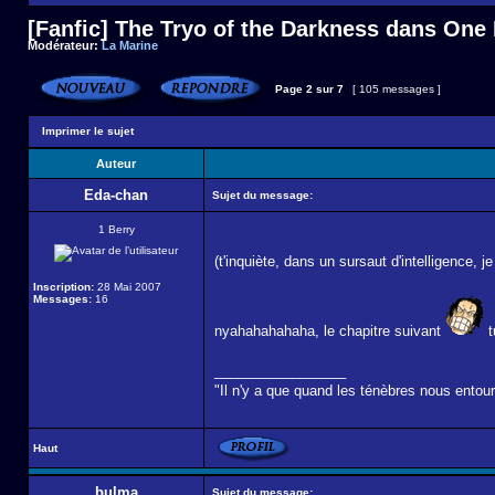
[Fanfic] The Tryo of the Darkness dans One
Modérateur:
La Marine
Page
2
sur
7
[ 105 messages ]
Imprimer le sujet
Auteur
Eda-chan
Sujet du message:
1 Berry
(t'inquiète, dans un sursaut d'intelligence, 
Inscription:
28 Mai 2007
Messages:
16
nyahahahahaha, le chapitre suivant
t
_________________
"Il n'y a que quand les ténèbres nous entoure
Haut
bulma
Sujet du message: