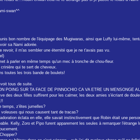
Nami-swan^^
réunis bon nombre de l'équipage des Mugiwaras, ainsi que Luffy lui-même, tenta
evoir sa Nami adorée.
 revoir, il m'as sembler une éternité que je ne t'avais pas vu.
el)
 met à parler en même temps qu'un mec à tronche de chou-fleur.
 crinière qui te sert de cheveux.
ns toutes les trois bande de boulets!
oit tous de suite.
: ET MON POING SUR TA FACE DE PINNOCHIO CA VA ETRE UN MENSONGE AU
ve des deux filles suffirent pour les calmer, les deux amies s'écriant de dou
!!
me temps, z'êtes jumelles?
 voleuses qui nous causent tant de tracas?
adoration éclata en elle, elle savait instinctivement que Robin était une pers
ble. Kelly, Zoro et Pipo furent apparement les seules à remarquer l'étrange lue
doucement.
s Chopper?