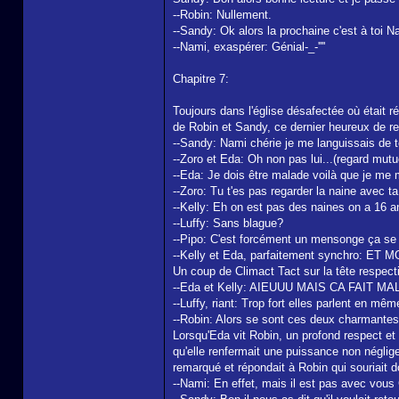
--Robin: Nullement.
--Sandy: Ok alors la prochaine c'est à toi 
--Nami, exaspérer: Génial-_-''''
Chapitre 7:
Toujours dans l'église désafectée où était 
de Robin et Sandy, ce dernier heureux de r
--Sandy: Nami chérie je me languissais de te
--Zoro et Eda: Oh non pas lui...(regard mutu
--Eda: Je dois être malade voilà que je me
--Zoro: Tu t'es pas regarder la naine avec ta
--Kelly: Eh on est pas des naines on a 16 a
--Luffy: Sans blague?
--Pipo: C'est forcément un mensonge ça se v
--Kelly et Eda, parfaitement synchro
Un coup de Climact Tact sur la tête respecti
--Eda et Kelly: AIEUUU MAIS CA FAIT MAL
--Luffy, riant: Trop fort elles parlent en mê
--Robin: Alors se sont ces deux charmantes
Lorsqu'Eda vit Robin, un profond respect et 
qu'elle renfermait une puissance non négligea
remarqué et répondait à Robin qui souriait 
--Nami: En effet, mais il est pas avec vou