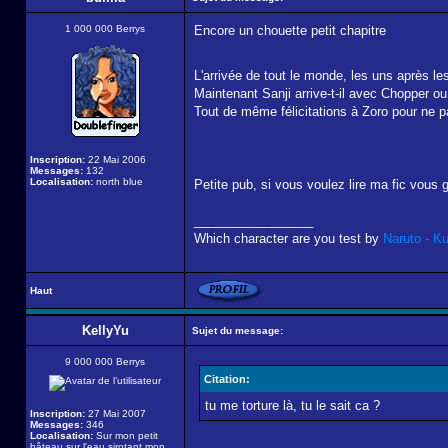
1 000 000 Berrys
Encore un chouette petit chapitre
L'arrivée de tout le monde, les uns après le
Maintenant Sanji arrive-t-il avec Chopper ou 
Tout de même félicitations à Zoro pour ne pas
Inscription:
22 Mai 2006
Messages:
132
Localisation:
north blue
Petite pub, si vous voulez lire ma fic vou
_________________
Which character are you test by
Naruto - K
Haut
KellyYu
Sujet du message:
9 000 000 Berrys
Citation:
tu me torture là, tu le sait ca ?
Inscription:
27 Mai 2007
Messages:
346
Localisation:
Sur mon petit
bâteau sur l'eau sirotant mon