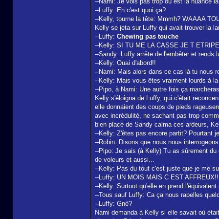
--Nami: Je vois pas trop où est la nuance l
--Luffy: Eh c'est quoi ça?
--Kelly, tourne la tête: Mmmh? WAAAA T
Kelly se jeta sur Luffy qui avait trouver la 
--Luffy:
Chewing pas touche
--Kelly: SI TU ME LA CASSE JE T ET
--Sandy: Luffy arrête de l'embêter et rends l
--Kelly: Ouai d'abord!!
--Nami: Mais alors dans ce cas là tu nous r
--Kelly: Mais vous êtes vraiment lourds à la f
--Pipo, à Nami: Une autre fois ça marcheras
Kelly s'éloigna de Luffy, qui c'était reconce
elle donnaient des coups de pieds rageusemen
avec incrédulité, ne sachant pas trop commen
bien placé de Sandy calma ces ardeurs, Kelly
--Kelly: Z'êtes pas encore partit? Pourtant j
--Robin: Disons que nous nous interrogeons 
--Pipo: Je sais (à Kelly) Tu as sûrement du 
de voleurs et aussi...
--Kelly: Pas du tout c'est juste que je me sui
--Luffy: UN MOIS MAIS C EST AFFREUX!!
--Kelly: Surtout qu'elle en prend l'équivalent
--Tous sauf Luffy: Ca ça nous rapelles quelq
--Luffy: Gné?
Nami demanda à Kelly si elle savait où était 