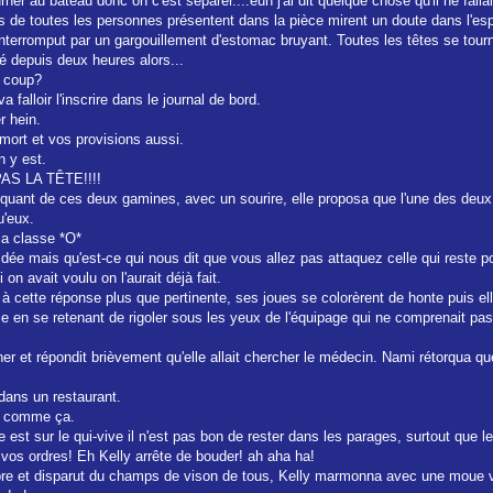
urner au bâteau donc on c'est séparer....euh j'ai dit quelque chose qu'il ne falla
s de toutes les personnes présentent dans la pièce mirent un doute dans l'es
t interromput par un gargouillement d'estomac bruyant. Toutes les têtes se tourn
gé depuis deux heures alors...
e coup?
falloir l'inscrire dans le journal de bord.
r hein.
a mort et vos provisions aussi.
n y est.
 PAS LA TÊTE!!!!
ant de ces deux gamines, avec un sourire, elle proposa que l'une des deux vo
u'eux.
 la classe *O*
 idée mais qu'est-ce qui nous dit que vous allez pas attaquez celle qui reste p
on avait voulu on l'aurait déjà fait.
 cette réponse plus que pertinente, ses joues se colorèrent de honte puis elle 
ie en se retenant de rigoler sous les yeux de l'équipage qui ne comprenait pas 
r et répondit brièvement qu'elle allait chercher le médecin. Nami rétorqua que 
 dans un restaurant.
cs comme ça.
est sur le qui-vive il n'est pas bon de rester dans les parages, surtout que l
 vos ordres! Eh Kelly arrête de bouder! ah aha ha!
bre et disparut du champs de vison de tous, Kelly marmonna avec une moue vis