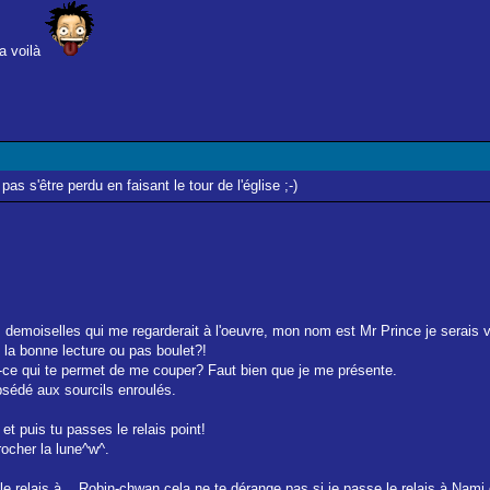
la voilà
as s'être perdu en faisant le tour de l'église ;-)
s demoiselles qui me regarderait à l'oeuvre, mon nom est Mr Prince je serais v
e la bonne lecture ou pas boulet?!
st-ce qui te permet de me couper? Faut bien que je me présente.
obsédé aux sourcils enroulés.
r et puis tu passes le relais point!
crocher la lune^w^.
e relais à....Robin-chwan cela ne te dérange pas si je passe le relais à Nami