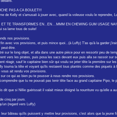
à dedans.
OUCHE PAS A CA BOULET!!!
lame de Kelly et s'amusait à jouer avec, quand la voleuse voulu le reprendre, Luf
RIPE ET TE TRANSFORMES EN...EN....MMM EN CHEWING GUM USAGE NA!
ui sa lame tous de suite!
ends nos provisions.
in avec vos provisions, et puis mince quoi...(à Luffy) T'as qu'à la garder j'irai
 peut-être.
ntré sur le long objet, et alla dans une autre pièce pour en ressortir peu de t
t vers les pirates, puis posa les sacs devant eux puis alla se rassoir sur son
t réagir, sauf le capitaine bien sûr qui voulu se jeter tête la première sur l
 tourna la tête et voyant qu'ils restaient tous plantés comme des piquets à l
e vous ait rendu vos provisions.
sur ce qui as bien pu te pousser à nous rendre nos provisions.
comprendre que tu ne pouvait pas tenir tête face au grand capitaine Pipo, le 
s dit que si Nillie guérissait il valait mieux éloigné la nourriture vu qu'elle a
 de cinq par jours.
u'un (regard vers Luffy)
leur bâteau qu'ils puissent y mettre leur provisions, c'est alors que la jeune fi