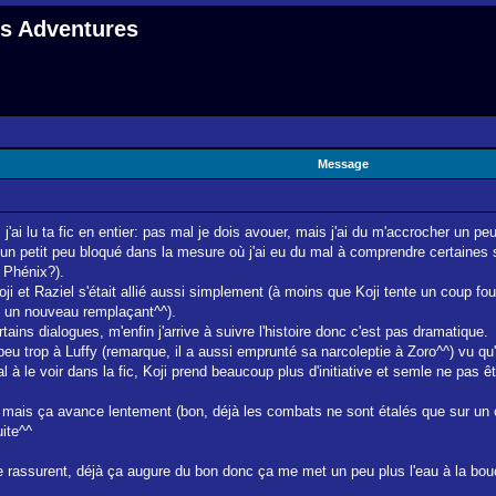
 s Adventures
Message
'ai lu ta fic en entier: pas mal je dois avouer, mais j'ai du m'accrocher un pe
n petit peu bloqué dans la mesure où j'ai eu du mal à comprendre certaines sit
 Phénix?).
oji et Raziel s'était allié aussi simplement (à moins que Koji tente un coup fou
vé un nouveau remplaçant^^).
ains dialogues, m'enfin j'arrive à suivre l'histoire donc c'est pas dramatique.
eu trop à Luffy (remarque, il a aussi emprunté sa narcoleptie à Zoro^^) vu qu'
 mal à le voir dans la fic, Koji prend beaucoup plus d'initiative et semle ne pas 
 mais ça avance lentement (bon, déjà les combats ne sont étalés que sur un ch
uite^^
rassurent, déjà ça augure du bon donc ça me met un peu plus l'eau à la bou