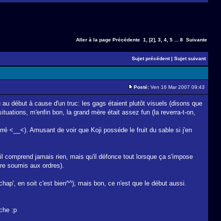
Aller à la page
Précédente
1
,
[2]
,
3
,
4
,
5
...
8
Suivante
Sujet précédent
|
Sujet suivant
Posté:
Ven 16 Mar 2007 09:43
u au début à cause d'un truc: les gags étaient plutôt visuels (disons que
uations, m'enfin bon, la grand mère était assez fun (la reverra-t-on,
rré <__<). Amusant de voir que Koji posséde le fruit du sable si j'en
il comprend jamais rien, mais qu'il défonce tout lorsque ça s'impose
être soumis aux ordres).
ap', en soit c'est bien^^), mais bon, ce n'est que le début aussi.
che :p