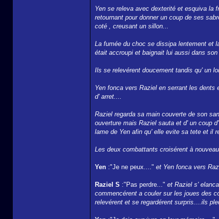
Yen se releva avec dexterité et esquiva la fr
retournant pour donner un coup de ses sabre
coté , creusant un sillon...
La fumée du choc se dissipa lentement et l
était accroupi et baignait lui aussi dans son
Ils se relevérent doucement tandis qu' un lo
Yen fonca vers Raziel en serrant les dents 
d' arret....
Raziel regarda sa main couverte de son sang
ouverture mais Raziel sauta et d' un coup d' 
lame de Yen afin qu' elle evite sa tete et il
Les deux combattants croisérent à nouveau 
Yen
:"Je ne peux...."
et Yen fonca vers Raz
Raziel S
:"Pas perdre..."
et Raziel s' elanc
commencérent a couler sur les joues des co
relevérent et se regardérent surpris....ils pleu