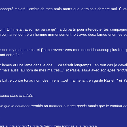
epté malgré l 'ombre de mes amis morts que je trainais derriere moi..C' etait
oi !! Enfin était avec moi parce qu' il a du partir pour intercepter tes compag
iation ou j' ai rencontré un homme immensément fort avec deux lames énormes e
e son style de combat et j' ai pu revenir vers mon sensei beaucoup plus fort
nt cette île.."
mes et une lame dans le dos.....ca faisait longtemps...en tout cas je devais
r mais aussi au nom de mes maîtres..."
et Raziel salua avec son épee tendue
e battre contre toi au nom des miens.....et maintenant en garde Raziel !"
et Y
 lanca dans la mélée..
que que le batiment trembla un moment sur ses gonds tandis que le combat cont
.
rent sur le sol tandis que le Berry King tombait à la renverse...