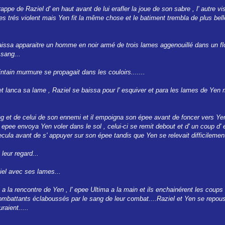
appe de Raziel d' en haut avant de lui erafler la joue de son sabre , l' autre vi
s trés violent mais Yen fit la même chose et le batiment trembla de plus bell
aissa apparaitre un homme en noir armé de trois lames aggenouillé dans un fl
 sang...
intain murmure se propagait dans les couloirs.......
et lanca sa lame , Raziel se baissa pour l' esquiver et para les lames de Yen
 et de celui de son ennemi et il empoigna son épee avant de foncer vers Yen 
epee envoya Yen voler dans le sol , celui-ci se remit debout et d' un coup d' ep
 recula avant de s' appuyer sur son épee tandis que Yen se relevait difficilement
leur regard...
iel avec ses lames...
a a la rencontre de Yen , l' epee Ultima a la main et ils enchainérent les coups
mbattants éclaboussés par le sang de leur combat....Raziel et Yen se repouss
raient.....