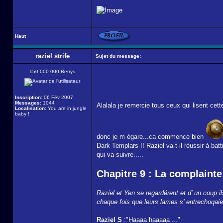
Haut
raziel strife
Sujet du message:
150 000 000 Berrys
Inscription:
06 Fév 2007
Messages:
1044
Alalala je remercie tous ceux qui lisent cet
Localisation:
You are in jungle
baby !
donc je m égare...ca commence bien
Dark Templars !! Raziel va-t-il réussir à ba
qui va suivre.....
Chapitre 9 : La complaint
Raziel et Yen se regardérent et d' un coup i
chaque fois que leurs lames s' entrechoqaien
Raziel S
:"Haaaa haaaaa ..."