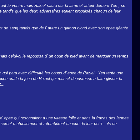
sant le ventre mais Raziel sauta sur la lame et atterit derriere Yen , se
e tandis que les deux adversaires etaient propulsés chacun de leur
ot de sang tandis que de l' autre un garcon blond avec son epee géante
 mais celui-ci le repoussa d' un coup de pied avant de marquer un temps
qui para avec difficulté les coups d' epee de Raziel , Yen tenta une
ee erafla la joue de Raziel qui reussit de justesse a faire glisser la
...
 d' epee qui resonnaient a une vitesse folle et dans la fracas des larmes
érent mutuellement et retombérent chacun de leur coté....ils se