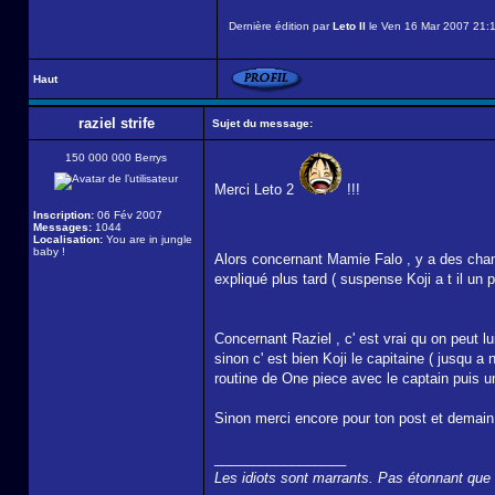
Dernière édition par
Leto II
le Ven 16 Mar 2007 21:18
Haut
raziel strife
Sujet du message:
150 000 000 Berrys
Merci Leto 2
!!!
Inscription:
06 Fév 2007
Messages:
1044
Localisation:
You are in jungle
baby !
Alors concernant Mamie Falo , y a des chanc
expliqué plus tard ( suspense Koji a t il un pl
Concernant Raziel , c' est vrai qu on peut 
sinon c' est bien Koji le capitaine ( jusqu a
routine de One piece avec le captain puis u
Sinon merci encore pour ton post et demain j
_________________
Les idiots sont marrants. Pas étonnant que t