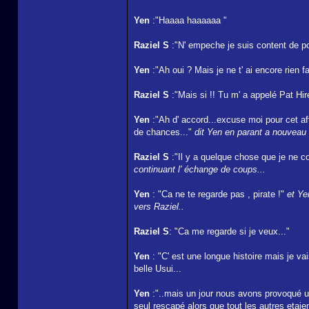
Yen
:"Haaaa haaaaaa "
Raziel S
:"N' empeche je suis content de po
Yen
:"Ah oui ? Mais je ne t' ai encore rien fai
Raziel S
:"Mais si !! Tu m' a appelé Pat Hir
Yen
:"Ah d' accord...excuse moi pour cet aff
de chances..."
dit Yen en parant a nouveau 
Raziel S
:"Il y a quelque chose que je ne 
continuant l' échange de coups...
Yen
: "Ca ne te regarde pas , pirate !"
et Ye
vers Raziel..
Raziel S
: "Ca me regarde si je veux..."
Yen
: "C' est une longue histoire mais je vai
belle Usui...
Yen
:"..mais un jour nous avons provoqué un 
seul rescapé alors que tout les autres etaien