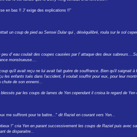
se en bas !! J' exige des explications !!"
ait un coup de pied au Sensei Dular qui , déséquilibré, roula sur le sol cepen
n peu d' eau coulait des coupes causées par l' attaque des deux sabreurs....
ance monstrueuse....
oup qu'il avait reçu ne lui avait fait guère de souffrance..Bien qu'il saignait à f
eçu les enfants tués dans l'accident, il voulait souffrir pour eux, pour leur mon
la chute de son ennemi...
blessés par les coups de lames de Yen cependant il croisa le regard de Yen et a
ux me suffiront pour te battre..."
dit Raziel en courant vers Yen...
ntieux !"
cria Yen en parant successivement les coups de Raziel puis avec sa 
nt de disparaitre...