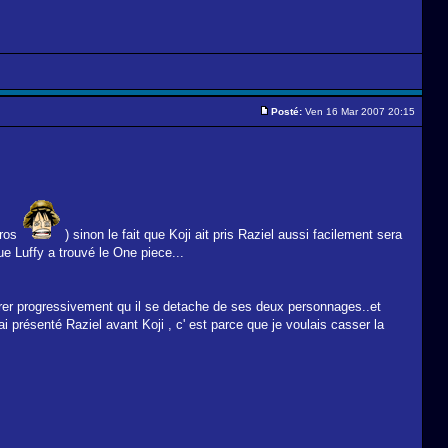
Posté:
Ven 16 Mar 2007 20:15
éros
) sinon le fait que Koji ait pris Raziel aussi facilement sera
 que Luffy a trouvé le One piece...
trer progressivement qu il se detache de ses deux personnages..et
 ai présenté Raziel avant Koji , c' est parce que je voulais casser la