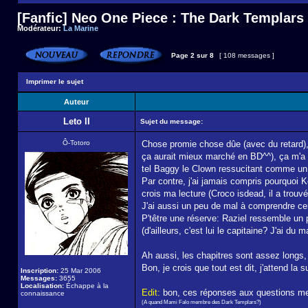
[Fanfic] Neo One Piece : The Dark Templars
Modérateur:
La Marine
Page
2
sur
8
[ 108 messages ]
Imprimer le sujet
Auteur
Leto II
Sujet du message:
Ô-Totoro
Chose promie chose dûe (avec du retard), j
ça aurait mieux marché en BD^^), ça m'a u
tel Baggy le Clown ressucitant comme un
Par contre, j'ai jamais compris pourquoi K
crois ma lecture (Croco isdead, il a trou
J'ai aussi un peu de mal à comprendre cert
P'têtre une réserve: Raziel ressemble un p
(d'ailleurs, c'est lui le capitaine? J'ai du
Ah aussi, les chapitres sont assez longs,
Bon, je crois que tout est dit, j'attend la s
Inscription:
25 Mar 2006
Messages:
3655
Localisation:
Échappe à la
Edit:
bon, ces réponses aux questions me 
connaissance
(A quand Mami Falo membre des Dark Templars?)