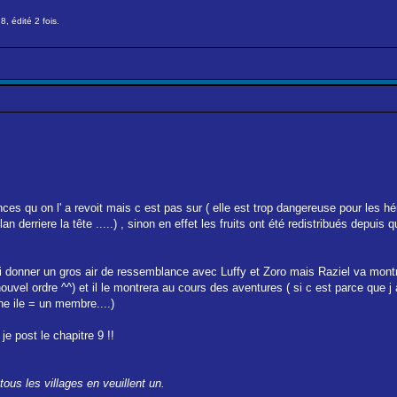
, édité 2 fois.
es qu on l' a revoit mais c est pas sur ( elle est trop dangereuse pour les h
an derriere la tête .....) , sinon en effet les fruits ont été redistribués depuis
lui donner un gros air de ressemblance avec Luffy et Zoro mais Raziel va mon
 nouvel ordre ^^) et il le montrera au cours des aventures ( si c est parce que j
ne ile = un membre....)
e post le chapitre 9 !!
ous les villages en veuillent un.