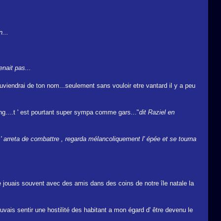
...
nait pas...
ouviendrai de ton nom...seulement sans vouloir etre vantard il y a peu
g....t ' est pourtant super sympa comme gars..."
dit Raziel en
s' arreta de combattre , regarda mélancoliquement l' épée et se tourna
, je jouais souvent avec des amis dans des coins de notre île natale la
ouvais sentir une hostilité des habitant a mon égard d' être devenu le