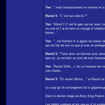
Yen
:"..mais heureusement un homme m' a acc
Raziel S
:"C' est qui celui-là ?"
Yen
:"Abruti !! C' est le gars qui est avec m
sa voie et j' ai du faire un voyage d' init
tienne .."
Yen
: "..cet homme m' a appris les bases d
qui ont fait de moi ce que je suis en protégea
Raziel S
:"Tiens donc un homme avec deux la
que ca , je me bats au nom de mon honneu
Yen
:"Raziel Strife...c' est un honneur de m
une chaine...
Raziel S
:"En avant Ultima...."
et Raziel se
Le coup qu' ils echangérent fut si gigantes
Dans le dernier étage du Berry King Palace.
Les billets volérent et les pieces d' or roulé