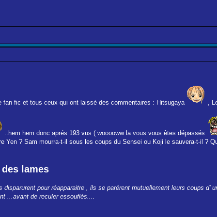
te fan fic et tous ceux qui ont laissé des commentaires : Hitsugaya
, L
..hem hem donc aprés 193 vus ( wooooww la vous vous êtes dépassés
ttre Yen ? Sam mourra-t-il sous les coups du Sensei ou Koji le sauvera-t-il ? Q
e des lames
ls disparurent pour réapparaitre , ils se parérent mutuellement leurs coups d'
t ...avant de reculer essouflés....