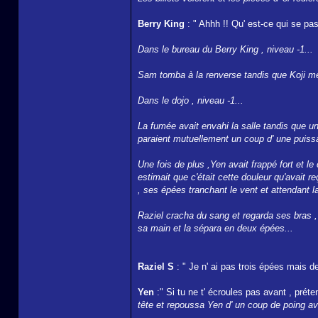
Berry King
: " Ahhh !! Qu' est-ce qui se pas
Dans le bureau du Berry King , niveau -1...
Sam tomba à la renverse tandis que Koji mett
Dans le dojo , niveau -1...
La fumée avait envahi la salle tandis que u
paraient mutuellement un coup d' une puiss
Une fois de plus ,Yen avait frappé fort et le c
estimait que c'était cette douleur qu'avait r
, ses épées tranchant le vent et attendant 
Raziel cracha du sang et regarda ses bras , 
sa main et la sépara en deux épées...
Raziel S
: " Je n' ai pas trois épées mais de
Yen
:" Si tu ne t' écroules pas avant , préte
tête et repoussa Yen d' un coup de poing ava