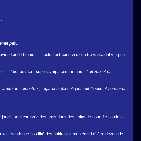
...
nait pas...
ouviendrai de ton nom...seulement sans vouloir etre vantard il y a peu
g....t ' est pourtant super sympa comme gars..."
dit Raziel en
s' arreta de combattre , regarda mélancoliquement l' épée et se tourna
, je jouais souvent avec des amis dans des coins de notre île natale la
ouvais sentir une hostilité des habitant a mon égard d' être devenu le