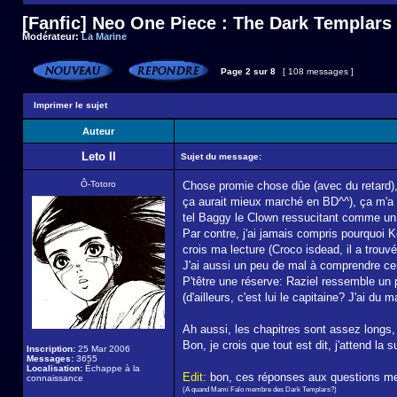
[Fanfic] Neo One Piece : The Dark Templars
Modérateur:
La Marine
Page
2
sur
8
[ 108 messages ]
Imprimer le sujet
Auteur
Leto II
Sujet du message:
Ô-Totoro
Chose promie chose dûe (avec du retard), j
ça aurait mieux marché en BD^^), ça m'a u
tel Baggy le Clown ressucitant comme un
Par contre, j'ai jamais compris pourquoi K
crois ma lecture (Croco isdead, il a trou
J'ai aussi un peu de mal à comprendre cert
P'têtre une réserve: Raziel ressemble un p
(d'ailleurs, c'est lui le capitaine? J'ai du
Ah aussi, les chapitres sont assez longs,
Bon, je crois que tout est dit, j'attend la s
Inscription:
25 Mar 2006
Messages:
3655
Localisation:
Échappe à la
Edit:
bon, ces réponses aux questions me 
connaissance
(A quand Mami Falo membre des Dark Templars?)