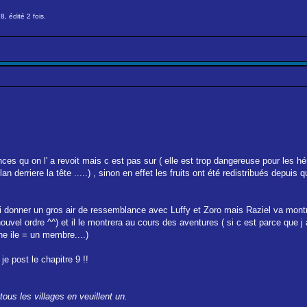
, édité 2 fois.
es qu on l' a revoit mais c est pas sur ( elle est trop dangereuse pour les h
an derriere la tête .....) , sinon en effet les fruits ont été redistribués depuis
lui donner un gros air de ressemblance avec Luffy et Zoro mais Raziel va mon
 nouvel ordre ^^) et il le montrera au cours des aventures ( si c est parce que j
ne ile = un membre....)
e post le chapitre 9 !!
ous les villages en veuillent un.