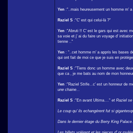
Yen
:"..mais heureusement un homme m' a acc
Raziel S
:"C' est qui celui-là ?"
Yen
:"Abruti !! C' est le gars qui est avec m
sa voie et j' ai du faire un voyage d' init
tienne .."
Yen
: "..cet homme m' a appris les bases d
qui ont fait de moi ce que je suis en protégea
Raziel S
:"Tiens donc un homme avec deux la
que ca , je me bats au nom de mon honneu
Yen
:"Raziel Strife...c' est un honneur de m
une chaine...
Raziel S
:"En avant Ultima...."
et Raziel se
Le coup qu' ils echangérent fut si gigantes
Dans le dernier étage du Berry King Palace.
Les billets volérent et les pieces d' or roulé