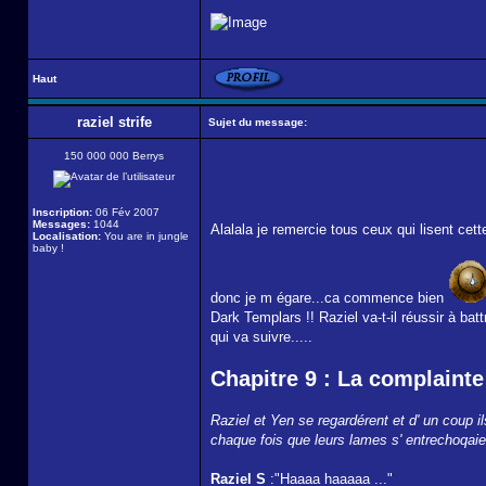
Haut
raziel strife
Sujet du message:
150 000 000 Berrys
Inscription:
06 Fév 2007
Messages:
1044
Alalala je remercie tous ceux qui lisent cet
Localisation:
You are in jungle
baby !
donc je m égare...ca commence bien
Dark Templars !! Raziel va-t-il réussir à ba
qui va suivre.....
Chapitre 9 : La complaint
Raziel et Yen se regardérent et d' un coup i
chaque fois que leurs lames s' entrechoqaien
Raziel S
:"Haaaa haaaaa ..."