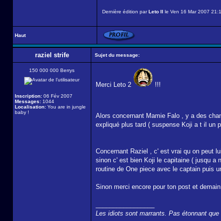
Dernière édition par
Leto II
le Ven 16 Mar 2007 21:18
Haut
raziel strife
Sujet du message:
150 000 000 Berrys
Merci Leto 2
!!!
Inscription:
06 Fév 2007
Messages:
1044
Localisation:
You are in jungle
baby !
Alors concernant Mamie Falo , y a des chanc
expliqué plus tard ( suspense Koji a t il un pl
Concernant Raziel , c' est vrai qu on peut 
sinon c' est bien Koji le capitaine ( jusqu a
routine de One piece avec le captain puis u
Sinon merci encore pour ton post et demain j
_________________
Les idiots sont marrants. Pas étonnant que t