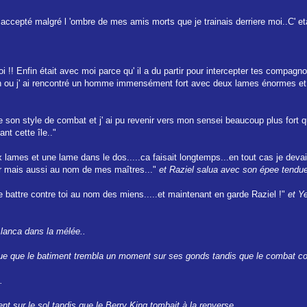
epté malgré l 'ombre de mes amis morts que je trainais derriere moi..C' etait
oi !! Enfin était avec moi parce qu' il a du partir pour intercepter tes compag
iation ou j' ai rencontré un homme immensément fort avec deux lames énormes e
e son style de combat et j' ai pu revenir vers mon sensei beaucoup plus fort
nt cette île.."
mes et une lame dans le dos.....ca faisait longtemps...en tout cas je devais
r mais aussi au nom de mes maîtres..."
et Raziel salua avec son épee tendue
e battre contre toi au nom des miens.....et maintenant en garde Raziel !"
et Y
 lanca dans la mélée..
que que le batiment trembla un moment sur ses gonds tandis que le combat cont
.
rent sur le sol tandis que le Berry King tombait à la renverse...