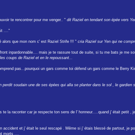
uvoir te rencontrer pour me venger.. "
dit Raziel en tendant son épée vers Yen
t ...."
é alors que mon nom c' est Raziel Strife !!! "
cria Raziel sur Yen qui ne compre
ront inpardonnable.... mais je te rassure tout de suite, si tu me bats je me s
les coups de Raziel et en le repoussant...
comprend pas...pourquoi un gars comme toi défend un gars comme le Berry Kin
n perdit soudain une de ses épées qui alla se planter dans le sol , le gardien 
s te la raconter car je respecte ton sens de l' honneur.....quand j' était petit 
accident et j' était le seul rescapé . Même si j' étais blessé de partout, je p
t morts ....