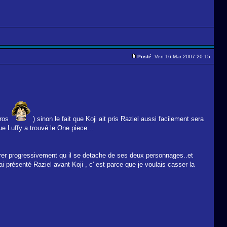
Posté:
Ven 16 Mar 2007 20:15
éros
) sinon le fait que Koji ait pris Raziel aussi facilement sera
 que Luffy a trouvé le One piece...
trer progressivement qu il se detache de ses deux personnages..et
 ai présenté Raziel avant Koji , c' est parce que je voulais casser la