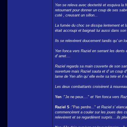
Yen se releva avec dexterité et esquiva la fr
retournant pour donner un coup de ses sabre
coté , creusant un sillon...
La fumée du choc se dissipa lentement et l
était accroupi et baignait lui aussi dans son
Ils se relevérent doucement tandis qu' un lo
Yen fonca vers Raziel en serrant les dents 
d' arret....
Raziel regarda sa main couverte de son sang
ouverture mais Raziel sauta et d' un coup d' 
lame de Yen afin qu' elle evite sa tete et il
Les deux combattants croisérent à nouveau 
Yen
:"Je ne peux...."
et Yen fonca vers Raz
Raziel S
:"Pas perdre..."
et Raziel s' elanc
commencérent a couler sur les joues des co
relevérent et se regardérent surpris....ils pleu