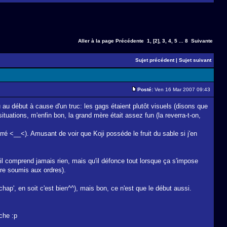
Aller à la page
Précédente
1
,
[2]
,
3
,
4
,
5
...
8
Suivante
Sujet précédent
|
Sujet suivant
Posté:
Ven 16 Mar 2007 09:43
u au début à cause d'un truc: les gags étaient plutôt visuels (disons que
uations, m'enfin bon, la grand mère était assez fun (la reverra-t-on,
rré <__<). Amusant de voir que Koji posséde le fruit du sable si j'en
il comprend jamais rien, mais qu'il défonce tout lorsque ça s'impose
être soumis aux ordres).
ap', en soit c'est bien^^), mais bon, ce n'est que le début aussi.
che :p