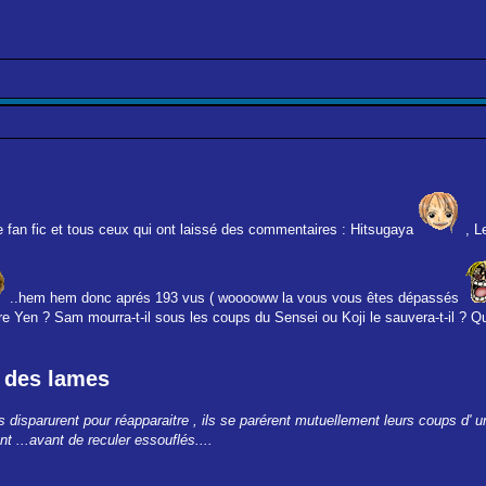
te fan fic et tous ceux qui ont laissé des commentaires : Hitsugaya
, L
..hem hem donc aprés 193 vus ( wooooww la vous vous êtes dépassés
ttre Yen ? Sam mourra-t-il sous les coups du Sensei ou Koji le sauvera-t-il ? Q
e des lames
ls disparurent pour réapparaitre , ils se parérent mutuellement leurs coups d'
t ...avant de reculer essouflés....