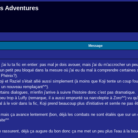
 s Adventures
Message
'ai lu ta fic en entier: pas mal je dois avouer, mais j'ai du m'accrocher un pe
n petit peu bloqué dans la mesure où j'ai eu du mal à comprendre certaines sit
 Phénix?).
oji et Raziel s'était allié aussi simplement (à moins que Koji tente un coup fou
vé un nouveau remplaçant^^).
ains dialogues, m'enfin j'arrive à suivre l'histoire donc c'est pas dramatique.
eu trop à Luffy (remarque, il a aussi emprunté sa narcoleptie à Zoro^^) vu qu'
 mal à le voir dans la fic, Koji prend beaucoup plus d'initiative et semle ne pas 
 mais ça avance lentement (bon, déjà les combats ne sont étalés que sur un ch
uite^^
rassurent, déjà ça augure du bon donc ça me met un peu plus l'eau à la bou