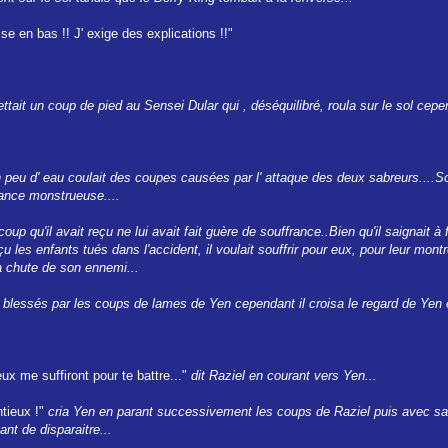
se en bas !! J' exige des explications !!"
ait un coup de pied au Sensei Dular qui , déséquilibré, roula sur le sol cepen
n peu d' eau coulait des coupes causées par l' attaque des deux sabreurs....
ance monstrueuse....
oup qu'il avait reçu ne lui avait fait guère de souffrance..Bien qu'il saignait à f
eçu les enfants tués dans l'accident, il voulait souffrir pour eux, pour leur mon
la chute de son ennemi...
blessés par les coups de lames de Yen cependant il croisa le regard de Yen et a
ux me suffiront pour te battre..."
dit Raziel en courant vers Yen...
ntieux !"
cria Yen en parant successivement les coups de Raziel puis avec sa 
nt de disparaitre...