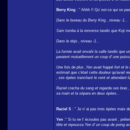
Berry King
: " Ahhh !! Qu' est-ce qui se pas
Dans le bureau du Berry King , niveau -1...
Sam tomba à la renverse tandis que Koji mett
Dans le dojo , niveau -1...
La fumée avait envahi la salle tandis que u
paraient mutuellement un coup d' une puiss
Une fois de plus ,Yen avait frappé fort et le c
estimait que c'était cette douleur qu'avait r
, ses épées tranchant le vent et attendant 
Raziel cracha du sang et regarda ses bras , 
sa main et la sépara en deux épées...
Raziel S
: " Je n' ai pas trois épées mais de
Yen
:" Si tu ne t' écroules pas avant , préte
tête et repoussa Yen d' un coup de poing ava