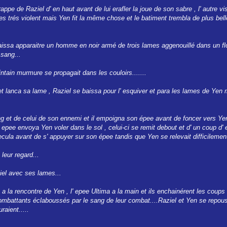
appe de Raziel d' en haut avant de lui erafler la joue de son sabre , l' autre vi
s trés violent mais Yen fit la même chose et le batiment trembla de plus bell
aissa apparaitre un homme en noir armé de trois lames aggenouillé dans un fl
 sang...
intain murmure se propagait dans les couloirs.......
et lanca sa lame , Raziel se baissa pour l' esquiver et para les lames de Yen
 et de celui de son ennemi et il empoigna son épee avant de foncer vers Yen 
epee envoya Yen voler dans le sol , celui-ci se remit debout et d' un coup d' ep
 recula avant de s' appuyer sur son épee tandis que Yen se relevait difficilement
leur regard...
iel avec ses lames...
a a la rencontre de Yen , l' epee Ultima a la main et ils enchainérent les coups
mbattants éclaboussés par le sang de leur combat....Raziel et Yen se repouss
raient.....