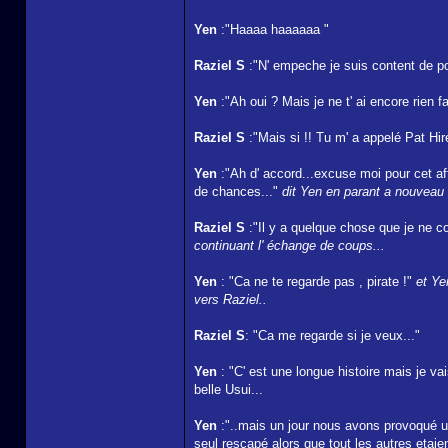
Yen
:"Haaaa haaaaaa "
Raziel S
:"N' empeche je suis content de po
Yen
:"Ah oui ? Mais je ne t' ai encore rien fai
Raziel S
:"Mais si !! Tu m' a appelé Pat Hir
Yen
:"Ah d' accord...excuse moi pour cet aff
de chances..."
dit Yen en parant a nouveau 
Raziel S
:"Il y a quelque chose que je ne 
continuant l' échange de coups...
Yen
: "Ca ne te regarde pas , pirate !"
et Ye
vers Raziel..
Raziel S
: "Ca me regarde si je veux..."
Yen
: "C' est une longue histoire mais je vai
belle Usui...
Yen
:"..mais un jour nous avons provoqué un 
seul rescapé alors que tout les autres etaien