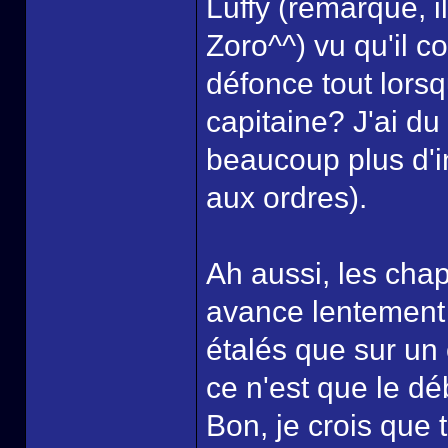
Luffy (remarque, i
Zoro^^) vu qu'il c
défonce tout lorsqu
capitaine? J'ai du 
beaucoup plus d'in
aux ordres).
Ah aussi, les chap
avance lentement 
étalés que sur un 
ce n'est que le dé
Bon, je crois que to