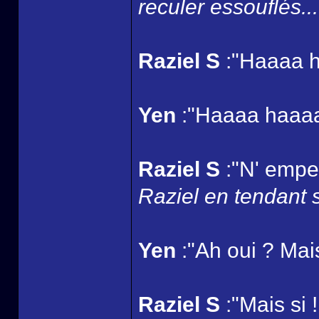
reculer essouflés...
Raziel S
:"Haaaa h
Yen
:"Haaaa haaa
Raziel S
:"N' empec
Raziel en tendant 
Yen
:"Ah oui ? Mais 
Raziel S
:"Mais si 