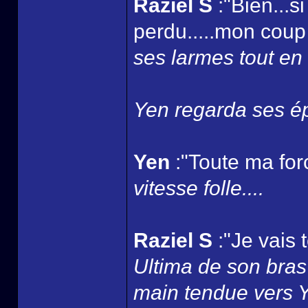
Raziel S
:"Bien...s
perdu.....mon coup 
ses larmes tout en 
Yen regarda ses ép
Yen
:"Toute ma for
vitesse folle....
Raziel S
:"Je vais 
Ultima de son bras 
main tendue vers Yen