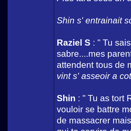
Shin s' entrainait s
Raziel S
: " Tu sais
sabre....mes parents
attendent tous de m
vint s' asseoir a co
Shin
: " Tu as tort 
vouloir se battre m
de massacrer mais j