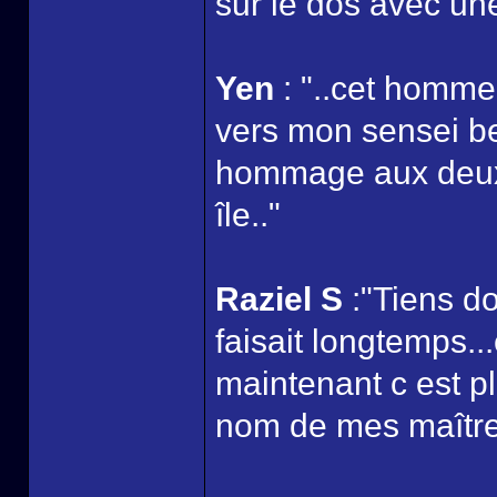
sur le dos avec un
Yen
: "..cet homme
vers mon sensei bea
hommage aux deux h
île.."
Raziel S
:"Tiens d
faisait longtemps..
maintenant c est p
nom de mes maître