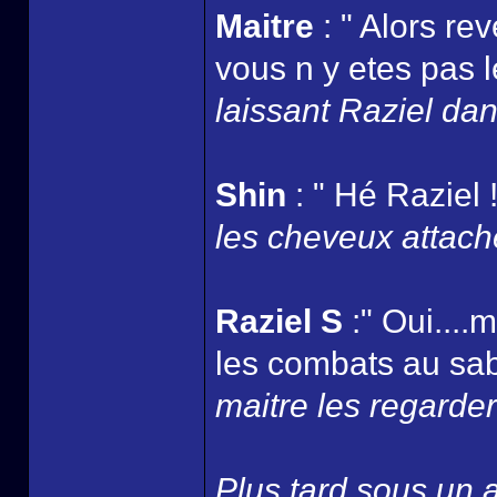
Maitre
: " Alors re
vous n y etes pas l
laissant Raziel dans
Shin
: " Hé Raziel !
les cheveux attaché
Raziel S
:" Oui....
les combats au sabr
maitre les regarder 
Plus tard sous un ar