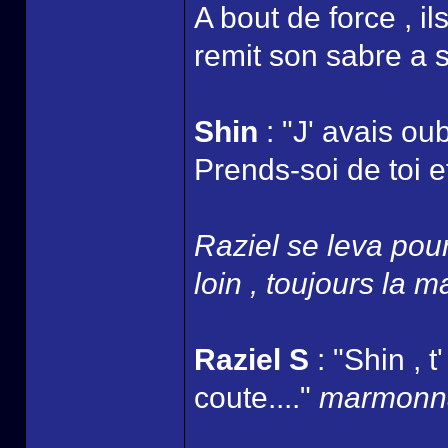
A bout de force , i
remit son sabre a s
Shin
: "J' avais oub
Prends-soi de toi et
Raziel se leva pour 
loin , toujours la m
Raziel S
: "Shin , 
coute...."
marmonna 