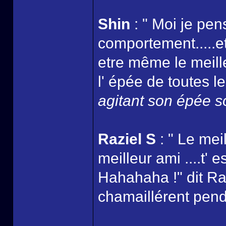
Shin
: " Moi je pen
comportement.....et
etre même le meille
l' épée de toutes le
agitant son épée so
Raziel S
: " Le mei
meilleur ami ....t'
Hahahaha !" dit Ra
chamaillérent pend