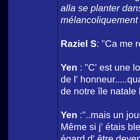
alla se planter dan
mélancoliquement l
Raziel S
: "Ca me r
Yen
: "C' est une l
de l' honneur.....q
de notre île natale 
Yen
:"..mais un jou
Même si j' étais bl
égard d' être deven