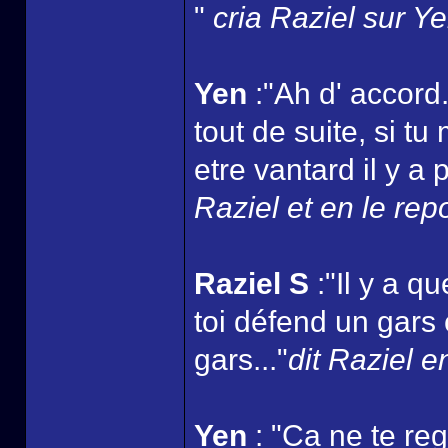
"
cria Raziel sur Y
Yen
:"Ah d' accord.
tout de suite, si t
etre vantard il y a
Raziel et en le rep
Raziel S
:"Il y a 
toi défend un gars
gars..."
dit Raziel e
Yen
: "Ca ne te reg