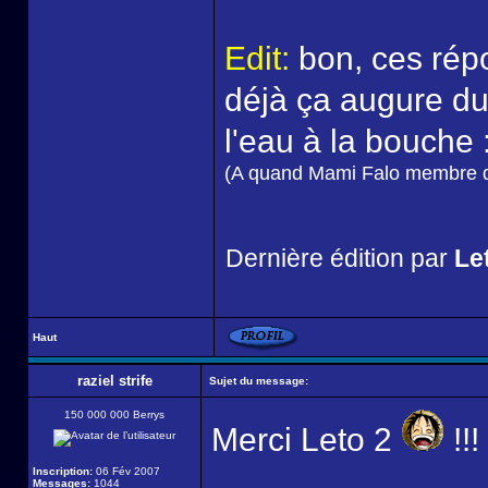
Edit:
bon, ces rép
déjà ça augure d
l'eau à la bouche 
(A quand Mami Falo membre d
Dernière édition par
Let
Haut
raziel strife
Sujet du message:
150 000 000 Berrys
Merci Leto 2
!!!
Inscription:
06 Fév 2007
Messages:
1044