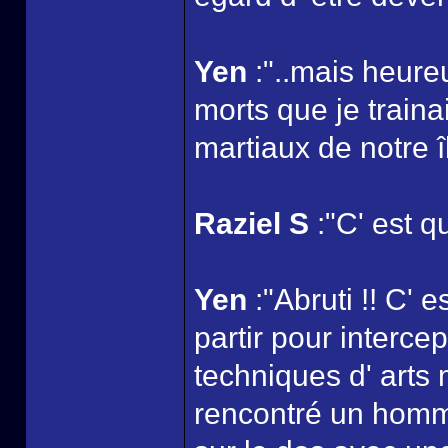
Yen
:"..mais heur
morts que je traina
martiaux de notre îl
Raziel S
:"C' est qu
Yen
:"Abruti !! C' e
partir pour interce
techniques d' arts m
rencontré un homm