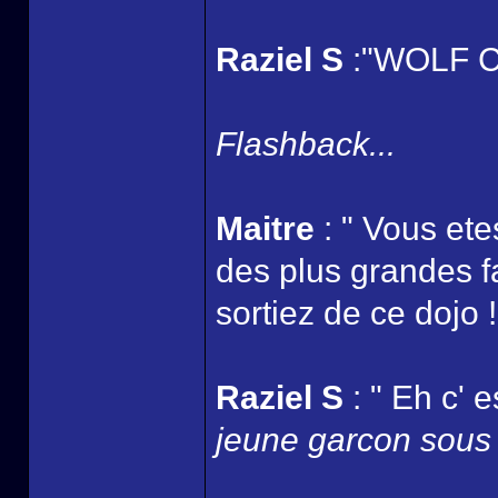
Raziel S
:"WOLF CL
Flashback...
Maitre
: " Vous ete
des plus grandes fa
sortiez de ce dojo !
Raziel S
: " Eh c' e
jeune garcon sous l