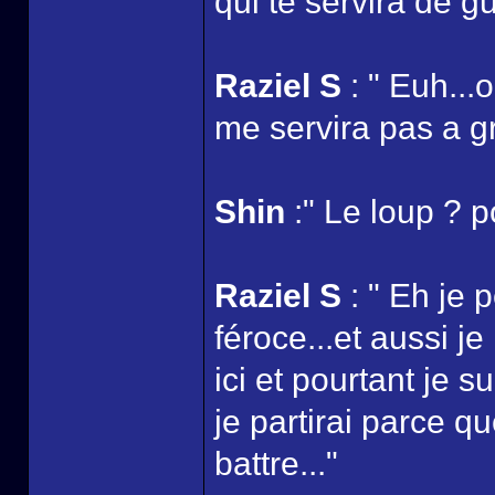
qui te servira de g
Raziel S
: " Euh...o
me servira pas a gr
Shin
:" Le loup ? p
Raziel S
: " Eh je 
féroce...et aussi j
ici et pourtant je s
je partirai parce 
battre..."