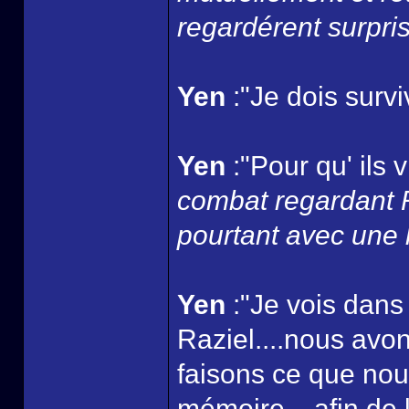
regardérent surpris..
Yen
:"Je dois survi
Yen
:"Pour qu' ils 
combat regardant Ra
pourtant avec une 
Yen
:"Je vois dans
Raziel....nous avo
faisons ce que nou
mémoire....afin de l