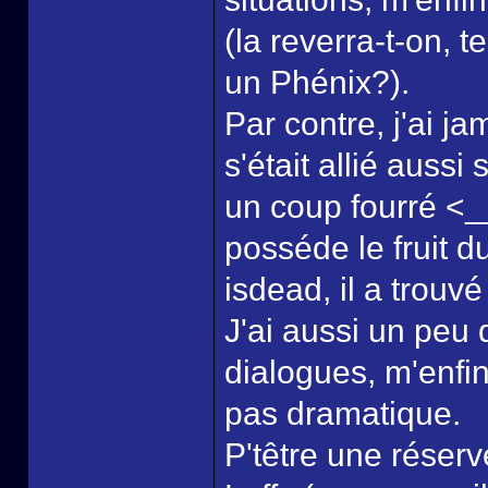
(la reverra-t-on,
un Phénix?).
Par contre, j'ai j
s'était allié auss
un coup fourré <_
posséde le fruit d
isdead, il a trou
J'ai aussi un peu
dialogues, m'enfin 
pas dramatique.
P'têtre une réser