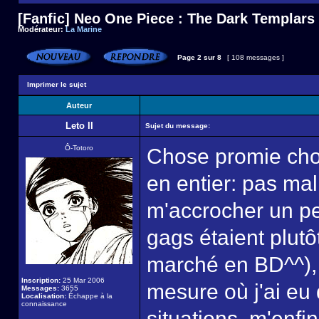
[Fanfic] Neo One Piece : The Dark Templars
Modérateur:
La Marine
Page
2
sur
8
[ 108 messages ]
Imprimer le sujet
Auteur
Leto II
Sujet du message:
Ô-Totoro
Chose promie chose
en entier: pas mal
m'accrocher un pe
gags étaient plutô
marché en BD^^), 
Inscription:
25 Mar 2006
mesure où j'ai eu
Messages:
3655
Localisation:
Échappe à la
connaissance
situations, m'enfi