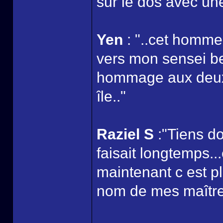
sur le dos avec un
Yen
: "..cet homme
vers mon sensei bea
hommage aux deux h
île.."
Raziel S
:"Tiens d
faisait longtemps..
maintenant c est p
nom de mes maître