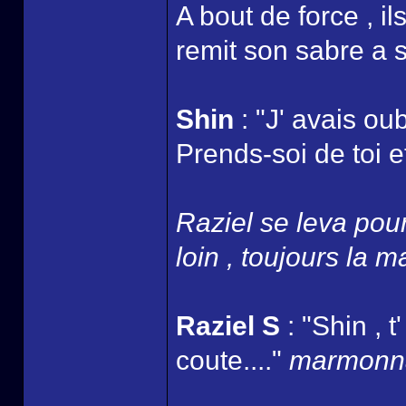
A bout de force , i
remit son sabre a s
Shin
: "J' avais oub
Prends-soi de toi et
Raziel se leva pour 
loin , toujours la m
Raziel S
: "Shin , 
coute...."
marmonna 