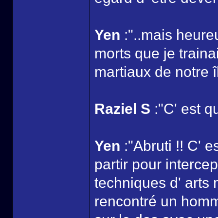
Yen
:"..mais heur
morts que je traina
martiaux de notre îl
Raziel S
:"C' est qu
Yen
:"Abruti !! C' e
partir pour interce
techniques d' arts m
rencontré un homm