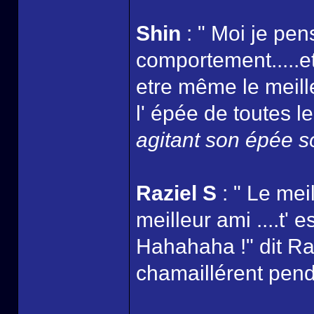
Shin
: " Moi je pen
comportement.....et
etre même le meille
l' épée de toutes le
agitant son épée so
Raziel S
: " Le mei
meilleur ami ....t'
Hahahaha !" dit Ra
chamaillérent pend