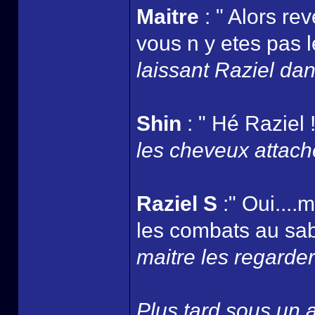
Maitre
: " Alors re
vous n y etes pas l
laissant Raziel dans
Shin
: " Hé Raziel !
les cheveux attaché
Raziel S
:" Oui....
les combats au sabr
maitre les regarder 
Plus tard sous un ar