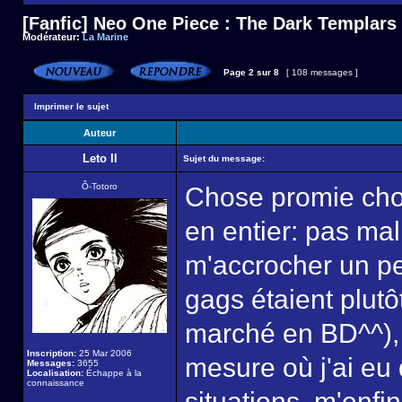
[Fanfic] Neo One Piece : The Dark Templars
Modérateur:
La Marine
Page
2
sur
8
[ 108 messages ]
Imprimer le sujet
Auteur
Leto II
Sujet du message:
Ô-Totoro
Chose promie chose
en entier: pas mal
m'accrocher un pe
gags étaient plutô
marché en BD^^), 
Inscription:
25 Mar 2006
mesure où j'ai eu
Messages:
3655
Localisation:
Échappe à la
connaissance
situations, m'enfi