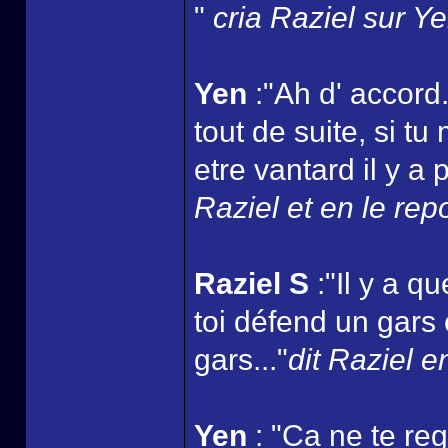
"
cria Raziel sur Y
Yen
:"Ah d' accord.
tout de suite, si t
etre vantard il y a
Raziel et en le rep
Raziel S
:"Il y a 
toi défend un gars
gars..."
dit Raziel e
Yen
: "Ca ne te reg