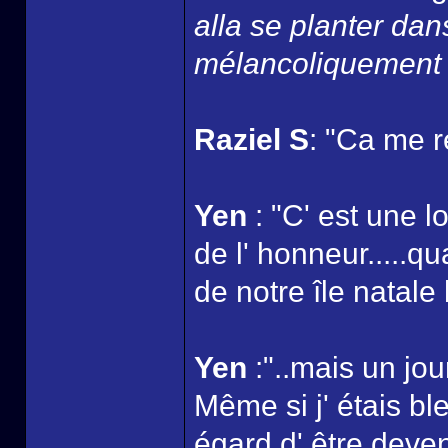
alla se planter dan
mélancoliquement l
Raziel S
: "Ca me r
Yen
: "C' est une l
de l' honneur.....q
de notre île natale 
Yen
:"..mais un jou
Même si j' étais bl
égard d' être deven