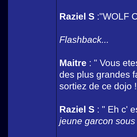
Raziel S
:"WOLF CL
Flashback...
Maitre
: " Vous ete
des plus grandes fa
sortiez de ce dojo !
Raziel S
: " Eh c' e
jeune garcon sous l