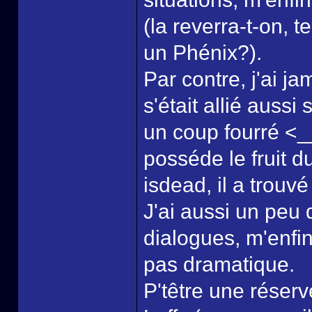
(la reverra-t-on,
un Phénix?).
Par contre, j'ai j
s'était allié auss
un coup fourré <_
posséde le fruit d
isdead, il a trou
J'ai aussi un peu
dialogues, m'enfin 
pas dramatique.
P'têtre une réser