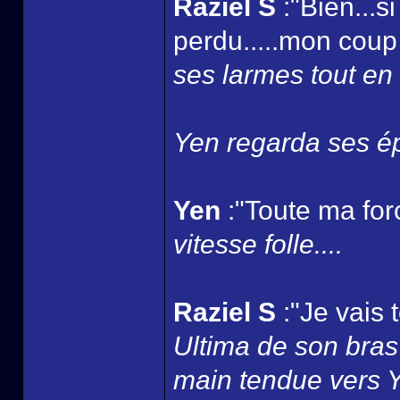
Raziel S
:"Bien...s
perdu.....mon coup 
ses larmes tout en 
Yen regarda ses ép
Yen
:"Toute ma for
vitesse folle....
Raziel S
:"Je vais 
Ultima de son bras 
main tendue vers Yen