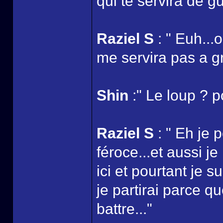
qui te servira de g
Raziel S
: " Euh...o
me servira pas a gr
Shin
:" Le loup ? p
Raziel S
: " Eh je 
féroce...et aussi j
ici et pourtant je s
je partirai parce 
battre..."