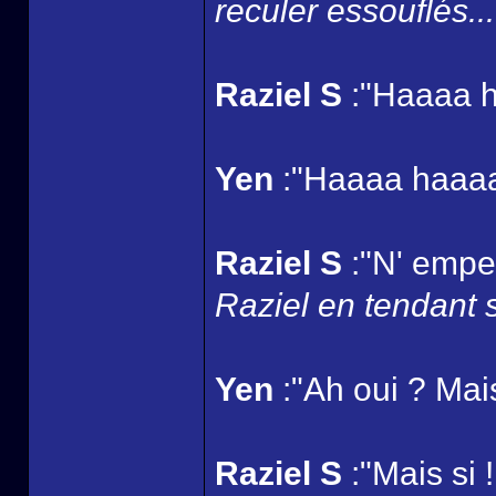
reculer essouflés...
Raziel S
:"Haaaa h
Yen
:"Haaaa haaa
Raziel S
:"N' empec
Raziel en tendant 
Yen
:"Ah oui ? Mais 
Raziel S
:"Mais si 