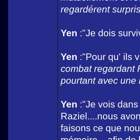
regardérent surpris..
Yen
:"Je dois survi
Yen
:"Pour qu' ils 
combat regardant Ra
pourtant avec une 
Yen
:"Je vois dans
Raziel....nous avo
faisons ce que nou
mémoire....afin de l