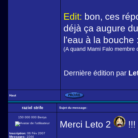
Edit:
bon, ces rép
déjà ça augure d
l'eau à la bouche 
(A quand Mami Falo membre d
Dernière édition par
Let
Haut
raziel strife
Sujet du message:
150 000 000 Berrys
Merci Leto 2
!!!
Inscription:
06 Fév 2007
Messages:
1044