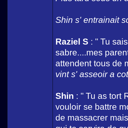
Shin s' entrainait s
Raziel S
: " Tu sais
sabre....mes parents
attendent tous de m
vint s' asseoir a co
Shin
: " Tu as tort 
vouloir se battre m
de massacrer mais j