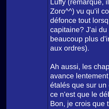
Luffy (remarque, i
Zoro^^) vu qu'il c
défonce tout lorsqu
capitaine? J'ai du 
beaucoup plus d'in
aux ordres).
Ah aussi, les chap
avance lentement 
étalés que sur un 
ce n'est que le dé
Bon, je crois que to