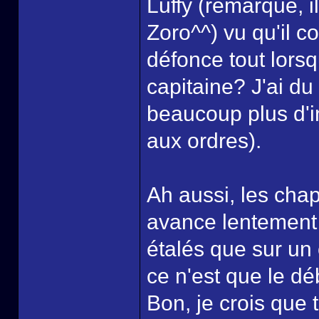
Luffy (remarque, i
Zoro^^) vu qu'il c
défonce tout lorsqu
capitaine? J'ai du 
beaucoup plus d'in
aux ordres).
Ah aussi, les chap
avance lentement 
étalés que sur un 
ce n'est que le dé
Bon, je crois que to