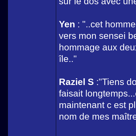
sur le dos avec un
Yen
: "..cet homme
vers mon sensei bea
hommage aux deux h
île.."
Raziel S
:"Tiens d
faisait longtemps..
maintenant c est p
nom de mes maître