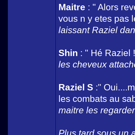
Maitre
: " Alors re
vous n y etes pas l
laissant Raziel dans
Shin
: " Hé Raziel !
les cheveux attaché
Raziel S
:" Oui....
les combats au sabr
maitre les regarder 
Plus tard sous un ar