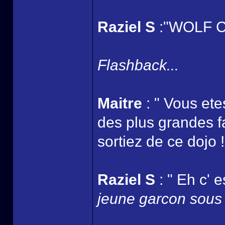
Raziel S
:"WOLF CL
Flashback...
Maitre
: " Vous ete
des plus grandes fa
sortiez de ce dojo !
Raziel S
: " Eh c' e
jeune garcon sous l