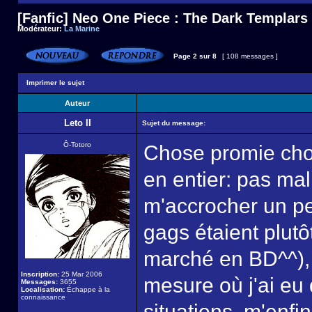
[Fanfic] Neo One Piece : The Dark Templars
Modérateur:
La Marine
Page
2
sur
8
[ 108 messages ]
Imprimer le sujet
Auteur
Leto II
Sujet du message:
Ô-Totoro
Chose promie chose
en entier: pas mal
m'accrocher un pe
gags étaient plutô
marché en BD^^), 
Inscription:
25 Mar 2006
mesure où j'ai eu
Messages:
3655
Localisation:
Échappe à la
connaissance
situations, m'enfi