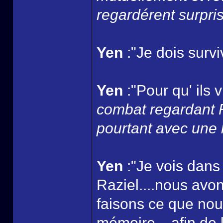
regardérent surpris..
Yen
:"Je dois survi
Yen
:"Pour qu' ils 
combat regardant Ra
pourtant avec une 
Yen
:"Je vois dans
Raziel....nous avo
faisons ce que nou
mémoire....afin de l