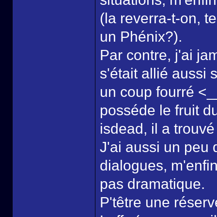
(la reverra-t-on,
un Phénix?).
Par contre, j'ai j
s'était allié auss
un coup fourré <_
posséde le fruit d
isdead, il a trou
J'ai aussi un peu
dialogues, m'enfin 
pas dramatique.
P'têtre une réser