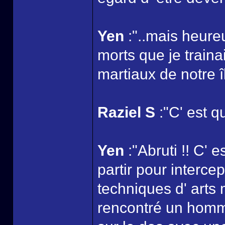
Yen
:"..mais heur
morts que je traina
martiaux de notre îl
Raziel S
:"C' est qu
Yen
:"Abruti !! C' e
partir pour interce
techniques d' arts m
rencontré un homm