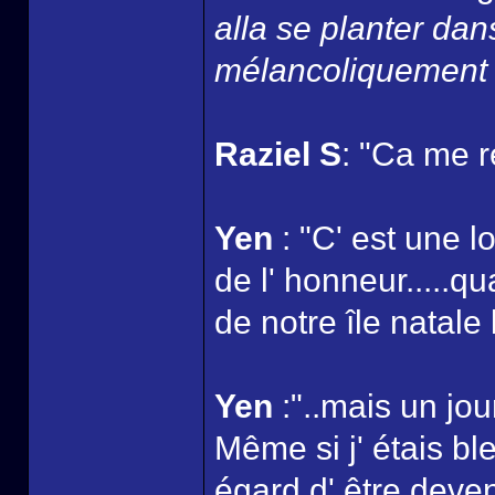
alla se planter dan
mélancoliquement l
Raziel S
: "Ca me r
Yen
: "C' est une l
de l' honneur.....q
de notre île natale 
Yen
:"..mais un jou
Même si j' étais bl
égard d' être deven