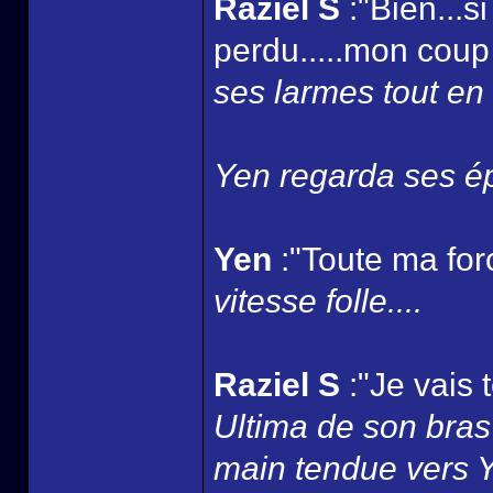
Raziel S
:"Bien...s
perdu.....mon coup 
ses larmes tout en 
Yen regarda ses ép
Yen
:"Toute ma for
vitesse folle....
Raziel S
:"Je vais 
Ultima de son bras 
main tendue vers Yen