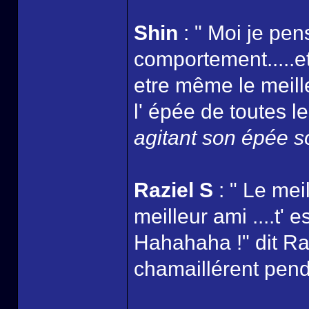
Shin
: " Moi je pen
comportement.....et
etre même le meille
l' épée de toutes le
agitant son épée so
Raziel S
: " Le mei
meilleur ami ....t'
Hahahaha !" dit Ra
chamaillérent pend