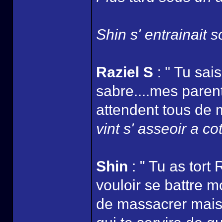
Shin s' entrainait s
Raziel S
: " Tu sais
sabre....mes parents
attendent tous de m
vint s' asseoir a co
Shin
: " Tu as tort 
vouloir se battre m
de massacrer mais j