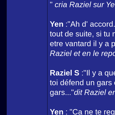
"
cria Raziel sur Y
Yen
:"Ah d' accord.
tout de suite, si t
etre vantard il y a
Raziel et en le rep
Raziel S
:"Il y a 
toi défend un gars
gars..."
dit Raziel e
Yen
: "Ca ne te reg