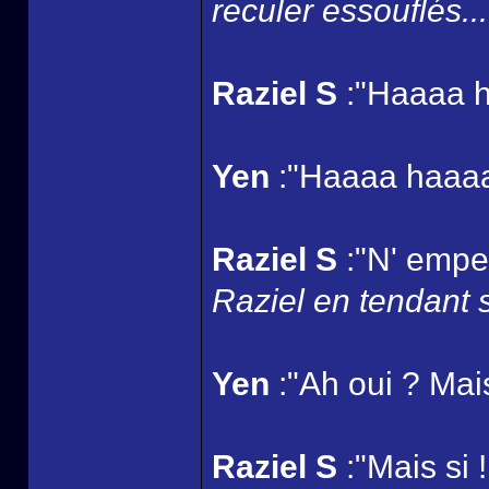
reculer essouflés...
Raziel S
:"Haaaa h
Yen
:"Haaaa haaa
Raziel S
:"N' empec
Raziel en tendant 
Yen
:"Ah oui ? Mais 
Raziel S
:"Mais si 