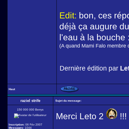
Edit:
bon, ces rép
déjà ça augure d
l'eau à la bouche 
(A quand Mami Falo membre d
Dernière édition par
Let
Haut
raziel strife
Sujet du message:
150 000 000 Berrys
Merci Leto 2
!!!
Inscription:
06 Fév 2007
Messages:
1044