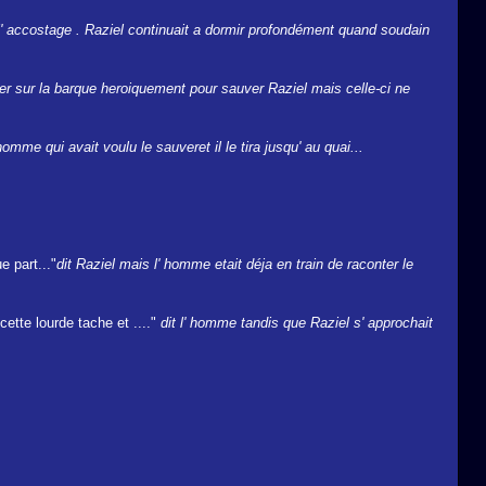
l' accostage . Raziel continuait a dormir profondément quand soudain
er sur la barque heroiquement pour sauver Raziel mais celle-ci ne
homme qui avait voulu le sauveret il le tira jusqu' au quai...
e part..."
dit Raziel mais l' homme etait déja en train de raconter le
ette lourde tache et ...."
dit l' homme tandis que Raziel s' approchait