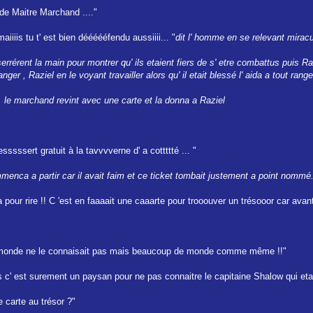
 de Maitre Marchand ...."
aiiiis tu t' est bien déééééfendu aussiiii... "
dit l' homme en se relevant mira
rérent la main pour montrer qu' ils etaient fiers de s' etre combattus puis Ra
er , Raziel en le voyant travailler alors qu' il etait blessé l' aida a tout ranger
 le marchand revint avec une carte et la donna a Raziel
sssssert gratuit à la tavvvverne d' a cottttté ... "
menca a partir car il avait faim et ce ticket tombait justement a point nommé.
 pour rire !! C 'est en faaaait une caaarte pour trooouver un trésooor car avant j
t le monde ne le connaisait pas mais beaucoup de monde comme même !!"
ais c' est surement un paysan pour ne pas connaitre le capitaine Shalow qui etait
 carte au trésor ?"