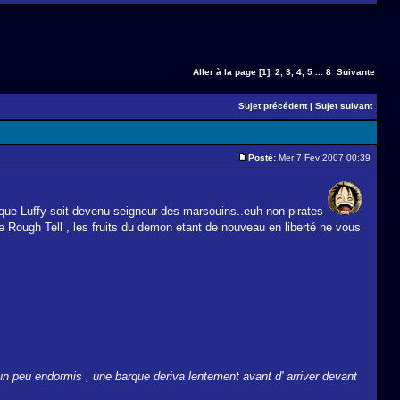
Aller à la page
[1]
,
2
,
3
,
4
,
5
...
8
Suivante
Sujet précédent
|
Sujet suivant
Posté:
Mer 7 Fév 2007 00:39
 que Luffy soit devenu seigneur des marsouins..euh non pirates
dre Rough Tell , les fruits du demon etant de nouveau en liberté ne vous
 un peu endormis , une barque deriva lentement avant d' arriver devant