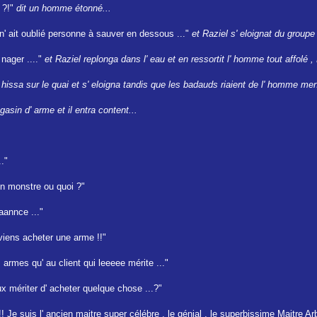
 ?!"
dit un homme étonné...
l n' ait oublié personne à sauver en dessous ..."
et Raziel s' eloignat du groupe 
s nager ...."
et Raziel replonga dans l' eau et en ressortit l' homme tout affolé , 
e hissa sur le quai et s' eloigna tandis que les badauds riaient de l' homme men
asin d' arme et il entra content...
.."
 un monstre ou quoi ?"
aannce ..."
 viens acheter une arme !!"
armes qu' au client qui leeeee mérite ..."
 mériter d' acheter quelque chose ...?"
 Je suis l' ancien maitre super célébre , le génial , le superbissime Maitre Arb