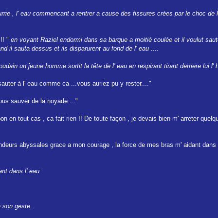
rie , l' eau commencant a rentrer a cause des fissures crées par le choc de 
!! "
en voyant Raziel endormi dans sa barque a moitié coulée et il voulut saut
 il sauta dessus et ils disparurent au fond de l' eau ....
dain un jeune homme sortit la tête de l' eau en respirant tirant derriere lui l' 
uter à l' eau comme ca ...vous auriez pu y rester...."
 vous sauver de la noyade ..."
 en tout cas , ca fait rien !! De toute façon , je devais bien m' arreter quelqu
fondeurs abyssales grace a mon courage , la force de mes bras m' aidant dans c
ant dans l' eau
 son geste...