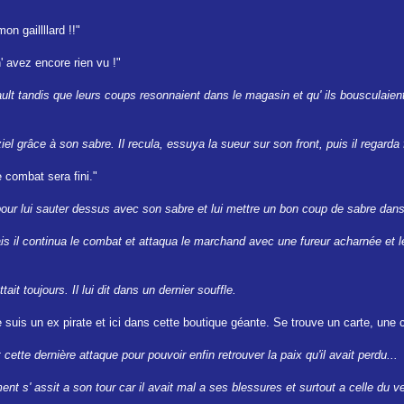
on gaillllard !!"
 avez encore rien vu !"
ault tandis que leurs coups resonnaient dans le magasin et qu' ils bousculaien
el grâce à son sabre. Il recula, essuya la sueur sur son front, puis il regarda 
 combat sera fini."
ita pour lui sauter dessus avec son sabre et lui mettre un bon coup de sabre dans
s il continua le combat et attaqua le marchand avec une fureur acharnée et le
tait toujours. Il lui dit dans un dernier souffle.
e suis un ex pirate et ici dans cette boutique géante. Se trouve un carte, une 
it cette dernière attaque pour pouvoir enfin retrouver la paix qu'il avait perdu...
t s' assit a son tour car il avait mal a ses blessures et surtout a celle du ve