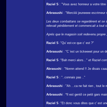
Raziel S
: "Vous avez honneur a votre titre
Arbrasushi
: "Merciiiii jeuneeee escrimeur m
Les deux combattans se regardérent et se ser
relevait péniblement et commencait a tout rang
Aprés que le magasin soit redevenu propre ,
Raziel S
:"Qu' est-ce que c' est ?"
Arbrasushi
: "C 'est un tickeeeet pour un de
Raziel S
:"Bah merci alors..."
et Raziel com
Abrasushi
: "Nonnn attend !! Je disais caaa
Raziel S
: "..connais pas .."
Arbrasushi
: "Ah ...ca ne fait rien , tou
Arbrasushi
: *Il est gentil ce petit gars m
Raziel S
:"Et donc vous dites que c' est une