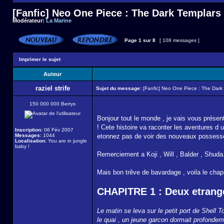
[Fanfic] Neo One Piece : The Dark Templars
Modérateur:
La Marine
Page
1
sur
8
[ 108 messages ]
Imprimer le sujet
Auteur
raziel strife
Sujet du message:
[Fanfic] Neo One Piece : The Dark
150 000 000 Berrys
Bonjour tout le monde , je vais vous prése
! Cete histoire va raconter les aventures d 
Inscription:
06 Fév 2007
Messages:
1044
etonnez pas de voir des nouveaux possesse
Localisation:
You are in jungle
baby !
Remerciement a Koji , Will , Balder , Shuda..
Mais bon trêve de bavardage , voila le chapi
CHAPITRE 1 : Deux etrang
Le matin se leva sur le petit port de Shell 
le quai , un jeune garcon dormait profondeme