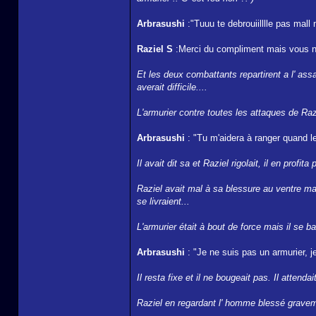
Arbrasushi
:"Tuuu te debrouiilllle pas mall m
Raziel S
:Merci du compliment mais vous n'
Et les deux combattants repartirent a l' ass
averait difficile....
L'armurier contre toutes les attaques de Razi
Arbrasushi
: "Tu m'aidera à ranger quand le
Il avait dit sa et Raziel rigolait, il en prof
Raziel avait mal à sa blessure au ventre mai
se livraient...
L'armurier était à bout de force mais il se bat
Arbrasushi
: "Je ne suis pas un armurier, j
Il resta fixe et il ne bougeait pas. Il attenda
Raziel en regardant l' homme blessé gravemen