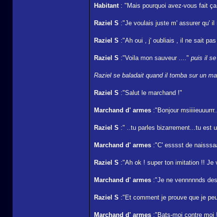
Habitant
: "Mais pourquoi avez-vous fait ça
Raziel S
:"Je voulais juste m' assurer qu' i
Raziel S
:"Ah oui , j' oubliais , il ne sait pa
Raziel S
:"Voila mon sauveur ...."
puis il s
Raziel se baladait quand il tomba sur un mag
Raziel S
:"Salut le marchand !"
Marchand d' armes
:"Bonjour msiiiieuuurrr.
Raziel S
:" ..tu parles bizarrement...tu est
Marchand d' armes
:"C' esssst de naisssa
Raziel S
:"Ah ok ! super ton imitation !! Je
Marchand d' armes
:"Je ne vennnnnds des 
Raziel S
:"Et comment je prouve que je peux
Marchand d' armes
:"Bats-moi contre moi !!