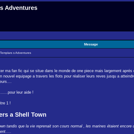
 s Adventures
Message
 Templars s Adventures
nter ma fan fic qui se situe dans le monde de one piece mais largement aprés
un nouvel equipage a travers les flots pour réaliser leurs reves jusqu a attein
urs....
.....pour leur aide !
tre 1 !
ers a Shell Town
Town tandis que la vie reprenait son cours normal , les marines étaient encore
nt.....