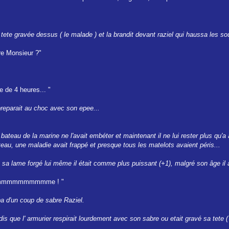
ete gravée dessus ( le malade ) et la brandit devant raziel qui haussa les sou
re Monsieur ?"
e de 4 heures... "
preparait au choc avec son epee...
ateau de la marine ne l'avait embéter et maintenant il ne lui rester plus qu'a acco
au, une maladie avait frappé et presque tous les matelots avaient péris...
 sa lame forgé lui même il était comme plus puissant (+1), malgré son âge il a
it hommmmmmmmmme ! "
ppa d'un coup de sabre Raziel.
is que l' armurier respirait lourdement avec son sabre ou etait gravé sa tete ( o