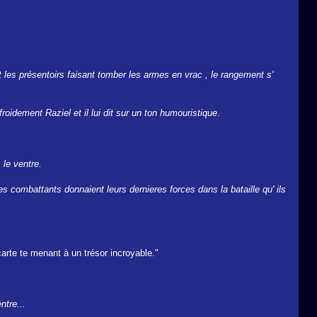
t les présentoirs faisant tomber les armes en vrac , le rangement s'
froidement Raziel et il lui dit sur un ton humouristique
.
 le ventre.
s combattants donnaient leurs dernieres forces dans la bataille qu' ils
carte te menant à un trésor incroyable."
ntre...