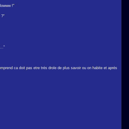
alowww !"
 ?"
.."
omprend ca doit pas etre trés drole de plus savoir ou on habite et aprés