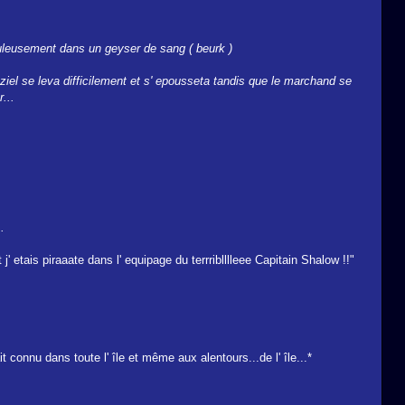
culeusement dans un geyser de sang ( beurk )
ziel se leva difficilement et s' epousseta tandis que le marchand se
...
.
' etais piraaate dans l' equipage du terrriblllleee Capitain Shalow !!"
 connu dans toute l' île et même aux alentours...de l' île...*