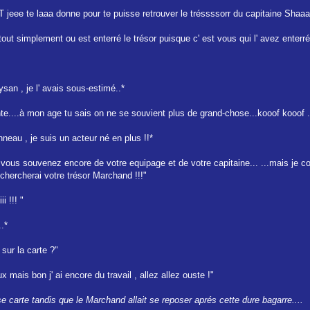
ET jeee te laaa donne pour te puisse retrouver le tréssssorr du capitaine Shaa
ut simplement ou est enterré le trésor puisque c' est vous qui l' avez enterré
san , je l' avais sous-estimé..*
e....à mon age tu sais on ne se souvient plus de grand-chose...kooof kooof ..
neau , je suis un acteur né en plus !!*
s vous souvenez encore de votre equipage et de votre capitaine... ...mais je c
 chercherai votre trésor Marchand !!!"
 !!! "
..*
e sur la carte ?"
aux mais bon j' ai encore du travail , allez allez ouste !"
e carte tandis que le Marchand allait se reposer aprés cette dure bagarre....