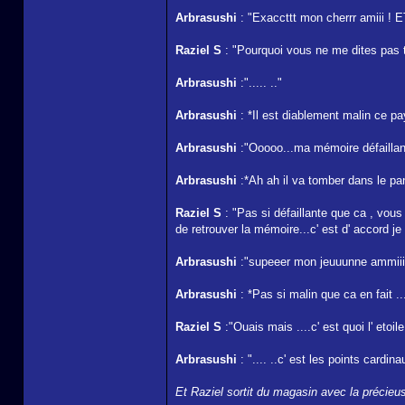
Arbrasushi
: "Exaccttt mon cherrr amiii ! 
Raziel S
: "Pourquoi vous ne me dites pas to
Arbrasushi
:"..... .."
Arbrasushi
: *Il est diablement malin ce pay
Arbrasushi
:"Ooooo...ma mémoire défaillant
Arbrasushi
:*Ah ah il va tomber dans le pan
Raziel S
: "Pas si défaillante que ca , vou
de retrouver la mémoire...c' est d' accord je
Arbrasushi
:"supeeer mon jeuuunne ammiiiiii
Arbrasushi
: *Pas si malin que ca en fait ..
Raziel S
:"Ouais mais ....c' est quoi l' etoil
Arbrasushi
: ".... ..c' est les points cardin
Et Raziel sortit du magasin avec la précieus