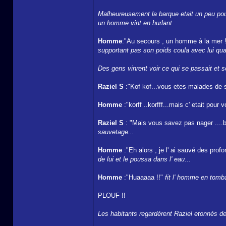
Malheureusement la barque etait un peu pour
un homme vint en hurlant
Homme
:"Au secours , un homme à la mer !
supportant pas son poids coula avec lui quand
Des gens vinrent voir ce qui se passait et sou
Raziel S
:"Kof kof...vous etes malades de sa
Homme
:"korff ..korfff...mais c' etait pour
Raziel S
: "Mais vous savez pas nager ....bon
sauvetage...
Homme
:"Eh alors , je l' ai sauvé des pro
de lui et le poussa dans l' eau...
Homme
:"Huaaaaa !!"
fit l' homme en tomb
PLOUF !!
Les habitants regardérent Raziel etonnés de