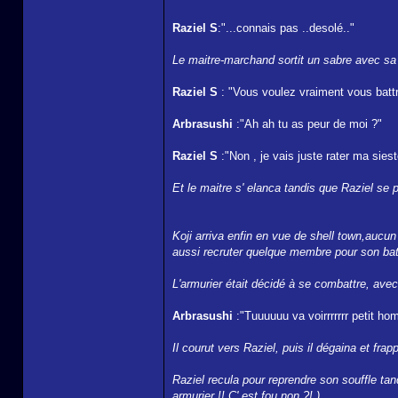
Raziel S
:"...connais pas ..desolé.."
Le maitre-marchand sortit un sabre avec sa t
Raziel S
: "Vous voulez vraiment vous batt
Arbrasushi
:"Ah ah tu as peur de moi ?"
Raziel S
:"Non , je vais juste rater ma siest
Et le maitre s' elanca tandis que Raziel se 
Koji arriva enfin en vue de shell town,aucun b
aussi recruter quelque membre pour son bate
L'armurier était décidé à se combattre, avec
Arbrasushi
:"Tuuuuuu va voirrrrrrr pet
Il courut vers Raziel, puis il dégaina et fra
Raziel recula pour reprendre son souffle tand
armurier !! C' est fou non ?! )