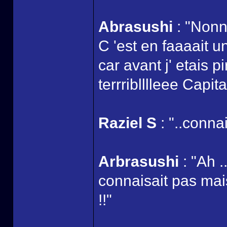
Abrasushi
: "Nonn
C 'est en faaaait 
car avant j' etais 
terrriblllleee Capit
Raziel S
: "..connai
Arbrasushi
: "Ah .
connaisait pas m
!!"