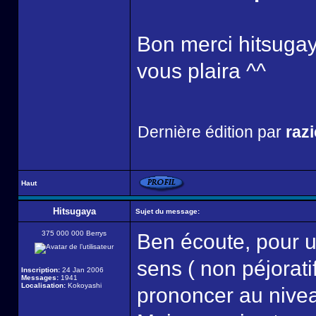
Bon merci hitsugaya
vous plaira ^^
Dernière édition par
razi
Haut
Hitsugaya
Sujet du message:
375 000 000 Berrys
Ben écoute, pour u
sens ( non péjoratif
Inscription:
24 Jan 2006
Messages:
1941
Localisation:
Kokoyashi
prononcer au niveau