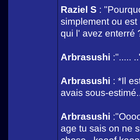
Raziel S
: "Pourquo
simplement ou est e
qui l' avez enterré 
Arbrasushi
:"..... ..
Arbrasushi
: *Il e
avais sous-estimé.
Arbrasushi
:"Oooo
age tu sais on ne 