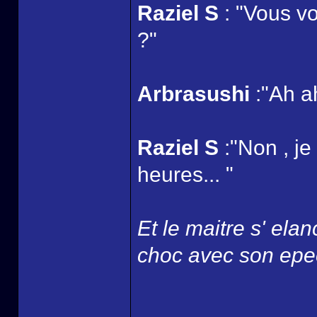
Raziel S
: "Vous v
?"
Arbrasushi
:"Ah a
Raziel S
:"Non , je
heures... "
Et le maitre s' ela
choc avec son epee