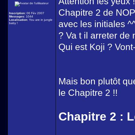
Attention les yeux !
Chapitre 2 de NOP 
Inscription:
06 Fév 2007
Messages:
1044
Localisation:
You are in jungle
avec les initiales ^
baby !
? Va t il arreter d
Qui est Koji ? Vont- i
Mais bon plutôt que
le Chapitre 2 !!
Chapitre 2 : 