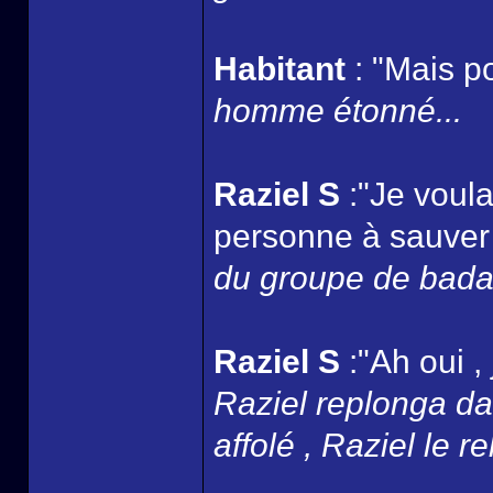
Habitant
: "Mais p
homme étonné...
Raziel S
:"Je voula
personne à sauver 
du groupe de badaud
Raziel S
:"Ah oui , 
Raziel replonga dan
affolé , Raziel le r