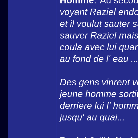
Homme
:"Au secou
voyant Raziel endo
et il voulut sauter
sauver Raziel mais
coula avec lui quan
au fond de l' eau ...
Des gens vinrent vo
jeune homme sortit 
derriere lui l' homm
jusqu' au quai...