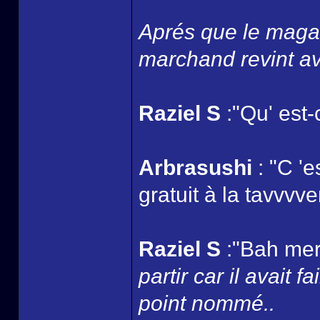
Aprés que le magas
marchand revint av
Raziel S
:"Qu' est-
Arbrasushi
: "C '
gratuit à la tavvvver
Raziel S
:"Bah merc
partir car il avait 
point nommé..