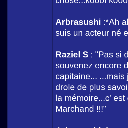
chose...kooof kooof 
Arbrasushi
:*Ah a
suis un acteur né e
Raziel S
: "Pas si 
souvenez encore de
capitaine... ...mai
drole de plus savoi
la mémoire...c' est
Marchand !!!"