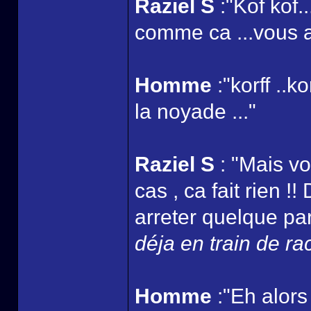
Raziel S
:"Kof kof.
comme ca ...vous au
Homme
:"korff ..k
la noyade ..."
Raziel S
: "Mais vo
cas , ca fait rien !
arreter quelque part
déja en train de ra
Homme
:"Eh alors 