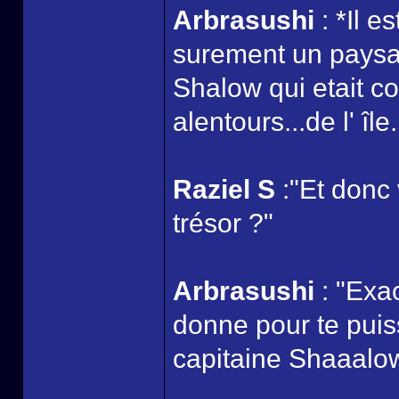
Arbrasushi
: *Il e
surement un paysan
Shalow qui etait c
alentours...de l' île.
Raziel S
:"Et donc
trésor ?"
Arbrasushi
: "Exa
donne pour te puiss
capitaine Shaaalo