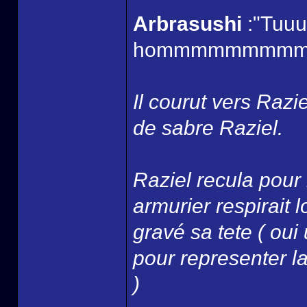
Arbrasushi
:"Tuuuu
hommmmmmmmmm
Il courut vers Razi
de sabre Raziel.
Raziel recula pour 
armurier respirait
gravé sa tete ( oui
pour representer la 
)