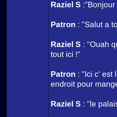
Raziel S
:"Bonjour
Patron
: "Salut a t
Raziel S
: "Ouah q
tout ici !"
Patron
: "Ici c' es
endroit pour manger
Raziel S
: "le pala