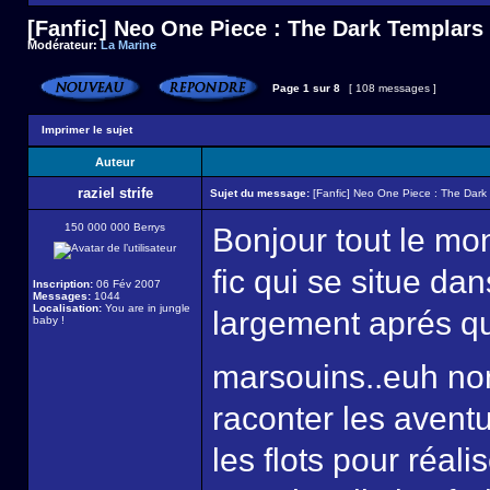
[Fanfic] Neo One Piece : The Dark Templars
Modérateur:
La Marine
Page
1
sur
8
[ 108 messages ]
Imprimer le sujet
Auteur
raziel strife
Sujet du message:
[Fanfic] Neo One Piece : The Dark
150 000 000 Berrys
Bonjour tout le mo
fic qui se situe d
Inscription:
06 Fév 2007
Messages:
1044
Localisation:
You are in jungle
largement aprés qu
baby !
marsouins..euh no
raconter les avent
les flots pour réali