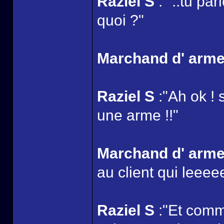
Raziel S
:" ..tu pa
quoi ?"
Marchand d' arm
Raziel S
:"Ah ok ! 
une arme !!"
Marchand d' arm
au client qui leeeee
Raziel S
:"Et comme