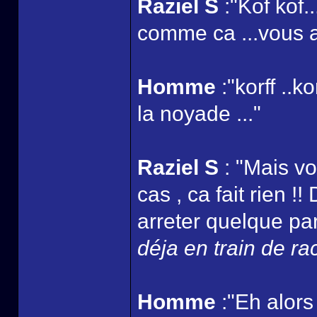
Raziel S
:"Kof kof.
comme ca ...vous au
Homme
:"korff ..k
la noyade ..."
Raziel S
: "Mais vo
cas , ca fait rien !
arreter quelque part
déja en train de ra
Homme
:"Eh alors 