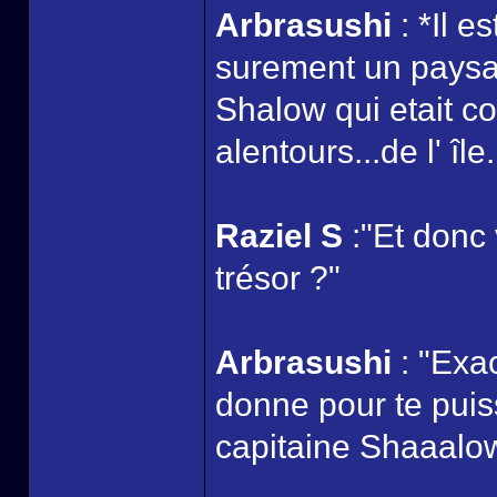
Arbrasushi
: *Il e
surement un paysan
Shalow qui etait c
alentours...de l' île.
Raziel S
:"Et donc
trésor ?"
Arbrasushi
: "Exa
donne pour te puiss
capitaine Shaaalo