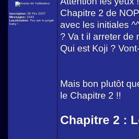
Attention les yeux !
Chapitre 2 de NOP 
Inscription:
06 Fév 2007
Messages:
1044
Localisation:
You are in jungle
avec les initiales ^
baby !
? Va t il arreter d
Qui est Koji ? Vont- i
Mais bon plutôt que
le Chapitre 2 !!
Chapitre 2 : 