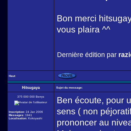
Bon merci hitsugaya
vous plaira ^^
Dernière édition par
razi
Haut
Hitsugaya
Sujet du message:
375 000 000 Berrys
Ben écoute, pour u
sens ( non péjoratif
Inscription:
24 Jan 2006
Messages:
1941
Localisation:
Kokoyashi
prononcer au niveau