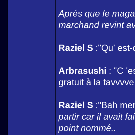
Aprés que le magas
marchand revint av
Raziel S
:"Qu' est-
Arbrasushi
: "C '
gratuit à la tavvvver
Raziel S
:"Bah merc
partir car il avait 
point nommé..