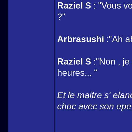
Raziel S
: "Vous v
?"
Arbrasushi
:"Ah a
Raziel S
:"Non , je
heures... "
Et le maitre s' ela
choc avec son epee