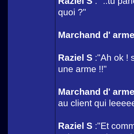
Raziel S
:" ..tu pa
quoi ?"
Marchand d' arm
Raziel S
:"Ah ok ! 
une arme !!"
Marchand d' arm
au client qui leeeee
Raziel S
:"Et comme