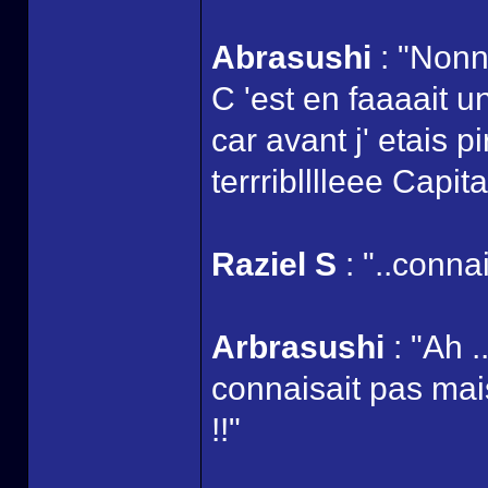
Abrasushi
: "Nonn
C 'est en faaaait 
car avant j' etais 
terrriblllleee Capit
Raziel S
: "..connai
Arbrasushi
: "Ah .
connaisait pas m
!!"