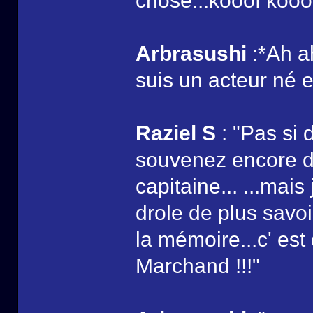
chose...kooof kooof 
Arbrasushi
:*Ah a
suis un acteur né e
Raziel S
: "Pas si 
souvenez encore de
capitaine... ...mai
drole de plus savoi
la mémoire...c' est
Marchand !!!"