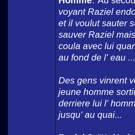
Homme
:"Au secou
voyant Raziel endo
et il voulut sauter
sauver Raziel mais
coula avec lui quan
au fond de l' eau ...
Des gens vinrent vo
jeune homme sortit 
derriere lui l' homm
jusqu' au quai...