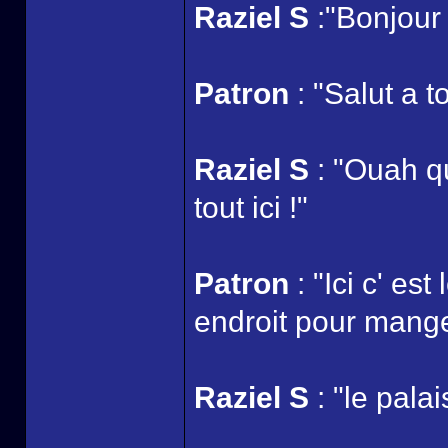
Raziel S
:"Bonjour
Patron
: "Salut a t
Raziel S
: "Ouah q
tout ici !"
Patron
: "Ici c' es
endroit pour manger
Raziel S
: "le pala