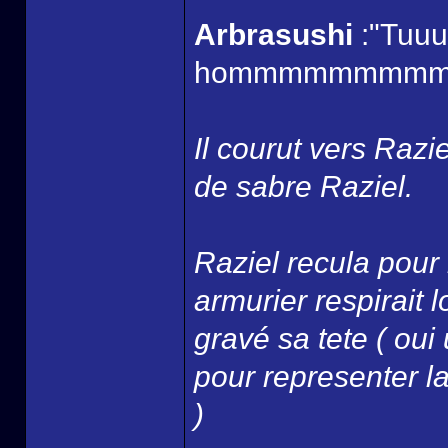
Arbrasushi
:"Tuuuu
hommmmmmmmmm
Il courut vers Razi
de sabre Raziel.
Raziel recula pour 
armurier respirait
gravé sa tete ( oui
pour representer la 
)