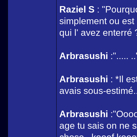
Raziel S
: "Pourquo
simplement ou est e
qui l' avez enterré 
Arbrasushi
:"..... ..
Arbrasushi
: *Il e
avais sous-estimé.
Arbrasushi
:"Oooo
age tu sais on ne 