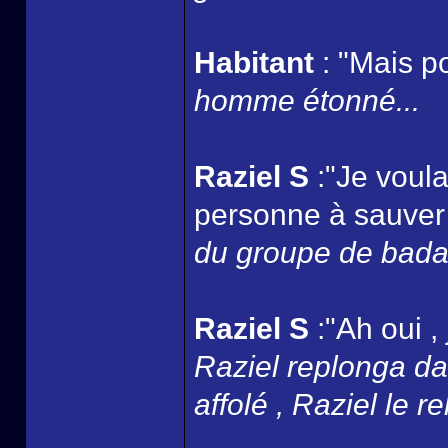
Habitant
: "Mais p
homme étonné...
Raziel S
:"Je voula
personne à sauver 
du groupe de badaud
Raziel S
:"Ah oui , 
Raziel replonga dan
affolé , Raziel le r