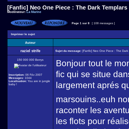
[Fanfic] Neo One Piece : The Dark Templars
Modérateur:
La Marine
Page
1
sur
8
[ 108 messages ]
Imprimer le sujet
Auteur
raziel strife
Sujet du message:
[Fanfic] Neo One Piece : The Dark
150 000 000 Berrys
Bonjour tout le mo
fic qui se situe d
Inscription:
06 Fév 2007
Messages:
1044
Localisation:
You are in jungle
largement aprés qu
baby !
marsouins..euh no
raconter les avent
les flots pour réali