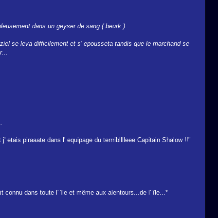
culeusement dans un geyser de sang ( beurk )
ziel se leva difficilement et s' epousseta tandis que le marchand se
...
.
' etais piraaate dans l' equipage du terrriblllleee Capitain Shalow !!"
 connu dans toute l' île et même aux alentours...de l' île...*