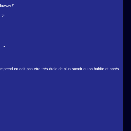
alowww !"
 ?"
.."
omprend ca doit pas etre trés drole de plus savoir ou on habite et aprés