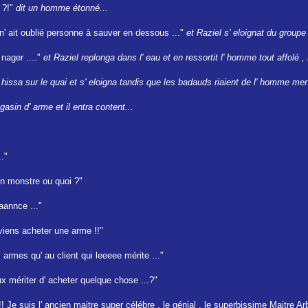
 ?!"
dit un homme étonné...
l n' ait oublié personne à sauver en dessous ..."
et Raziel s' eloignat du groupe 
s nager ...."
et Raziel replonga dans l' eau et en ressortit l' homme tout affolé , 
e hissa sur le quai et s' eloigna tandis que les badauds riaient de l' homme men
asin d' arme et il entra content...
.."
 un monstre ou quoi ?"
aannce ..."
 viens acheter une arme !!"
armes qu' au client qui leeeee mérite ..."
 mériter d' acheter quelque chose ...?"
 Je suis l' ancien maitre super célébre , le génial , le superbissime Maitre Arb