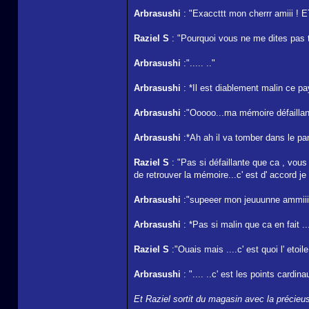
Arbrasushi
: "Exaccttt mon cherrr amiii ! 
Raziel S
: "Pourquoi vous ne me dites pas to
Arbrasushi
:"..... .."
Arbrasushi
: *Il est diablement malin ce pay
Arbrasushi
:"Ooooo...ma mémoire défaillant
Arbrasushi
:*Ah ah il va tomber dans le pan
Raziel S
: "Pas si défaillante que ca , vou
de retrouver la mémoire...c' est d' accord je
Arbrasushi
:"supeeer mon jeuuunne ammiiiiii
Arbrasushi
: *Pas si malin que ca en fait ..
Raziel S
:"Ouais mais ....c' est quoi l' etoil
Arbrasushi
: ".... ..c' est les points cardin
Et Raziel sortit du magasin avec la précieus