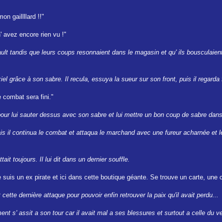
on gaillllard !!"
 avez encore rien vu !"
ault tandis que leurs coups resonnaient dans le magasin et qu' ils bousculaien
el grâce à son sabre. Il recula, essuya la sueur sur son front, puis il regarda 
 combat sera fini."
ita pour lui sauter dessus avec son sabre et lui mettre un bon coup de sabre dans
s il continua le combat et attaqua le marchand avec une fureur acharnée et le
tait toujours. Il lui dit dans un dernier souffle.
e suis un ex pirate et ici dans cette boutique géante. Se trouve un carte, une 
it cette dernière attaque pour pouvoir enfin retrouver la paix qu'il avait perdu...
t s' assit a son tour car il avait mal a ses blessures et surtout a celle du ve