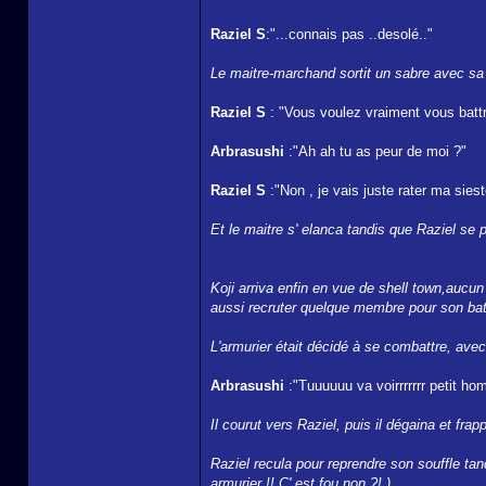
Raziel S
:"...connais pas ..desolé.."
Le maitre-marchand sortit un sabre avec sa t
Raziel S
: "Vous voulez vraiment vous batt
Arbrasushi
:"Ah ah tu as peur de moi ?"
Raziel S
:"Non , je vais juste rater ma siest
Et le maitre s' elanca tandis que Raziel se 
Koji arriva enfin en vue de shell town,aucun b
aussi recruter quelque membre pour son bate
L'armurier était décidé à se combattre, avec
Arbrasushi
:"Tuuuuuu va voirrrrrrr pet
Il courut vers Raziel, puis il dégaina et fra
Raziel recula pour reprendre son souffle tand
armurier !! C' est fou non ?! )