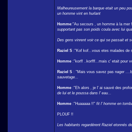
Malheureusement la barque etait un peu pour
un homme vint en hurlant
Homme
:"Au secours , un homme à la mer !
supportant pas son poids coula avec lui quand
Des gens vinrent voir ce qui se passait et sou
Raziel S
:"Kof kof...vous etes malades de sa
Homme
:"korff ..korfff...mais c' etait pour
Raziel S
: "Mais vous savez pas nager ....bon
sauvetage...
Homme
:"Eh alors , je l' ai sauvé des pro
de lui et le poussa dans l' eau...
Homme
:"Huaaaaa !!"
fit l' homme en tomb
PLOUF !!
Les habitants regardérent Raziel etonnés de