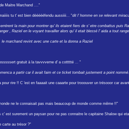
 de Maitre Marchand ...."
aiiiis tu t' est bien déééééfendu aussiiii... "
dit l' homme en se relevant mira
rérent la main pour montrer qu' ils etaient fiers de s' etre combattus puis Ra
er , Raziel en le voyant travailler alors qu' il etait blessé l' aida a tout ranger
 le marchand revint avec une carte et la donna a Raziel
sssssert gratuit à la tavvvverne d' a cottttté ... "
menca a partir car il avait faim et ce ticket tombait justement a point nommé.
 pour rire !! C 'est en faaaait une caaarte pour trooouver un trésooor car avant j
t le monde ne le connaisait pas mais beaucoup de monde comme même !!"
ais c' est surement un paysan pour ne pas connaitre le capitaine Shalow qui etait
 carte au trésor ?"