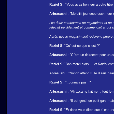
Raziel S
: "Vous avez honneur a votre titre
Arbrasushi
: "Merciiiii jeuneeee escrimeur m
Les deux combattans se regardérent et se ser
relevait péniblement et commencait a tout rang
Aprés que le magasin soit redevenu propre ,
Raziel S
:"Qu' est-ce que c' est ?"
Arbrasushi
: "C 'est un tickeeeet pour un de
Raziel S
:"Bah merci alors..."
et Raziel com
Abrasushi
: "Nonnn attend !! Je disais caaa
Raziel S
: "..connais pas .."
Arbrasushi
: "Ah ...ca ne fait rien , tou
Arbrasushi
: *Il est gentil ce petit gars m
Raziel S
:"Et donc vous dites que c' est une