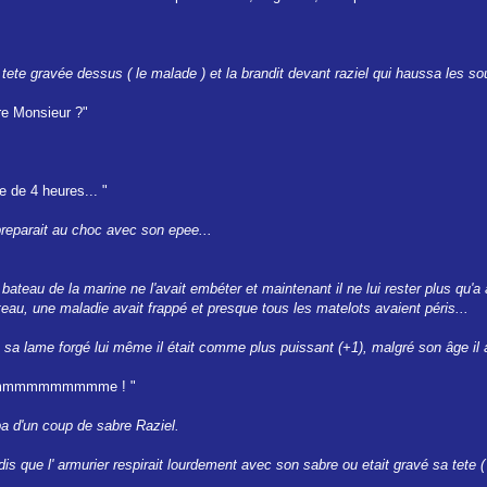
ete gravée dessus ( le malade ) et la brandit devant raziel qui haussa les sou
re Monsieur ?"
e de 4 heures... "
preparait au choc avec son epee...
ateau de la marine ne l'avait embéter et maintenant il ne lui rester plus qu'a acco
au, une maladie avait frappé et presque tous les matelots avaient péris...
 sa lame forgé lui même il était comme plus puissant (+1), malgré son âge il a
it hommmmmmmmmme ! "
ppa d'un coup de sabre Raziel.
is que l' armurier respirait lourdement avec son sabre ou etait gravé sa tete ( o