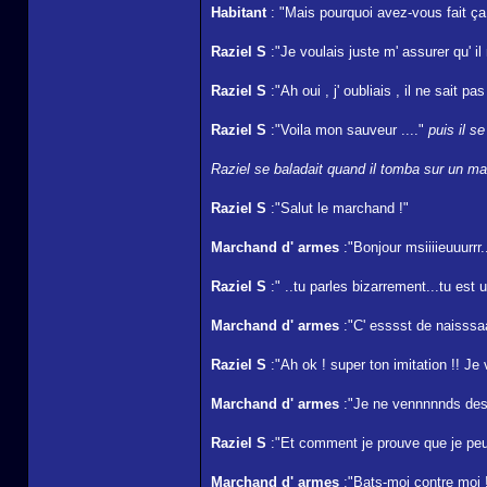
Habitant
: "Mais pourquoi avez-vous fait ça
Raziel S
:"Je voulais juste m' assurer qu' i
Raziel S
:"Ah oui , j' oubliais , il ne sait pa
Raziel S
:"Voila mon sauveur ...."
puis il s
Raziel se baladait quand il tomba sur un mag
Raziel S
:"Salut le marchand !"
Marchand d' armes
:"Bonjour msiiiieuuurrr.
Raziel S
:" ..tu parles bizarrement...tu est
Marchand d' armes
:"C' esssst de naisssa
Raziel S
:"Ah ok ! super ton imitation !! Je
Marchand d' armes
:"Je ne vennnnnds des 
Raziel S
:"Et comment je prouve que je peux
Marchand d' armes
:"Bats-moi contre moi !!