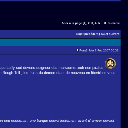
Aller à la page
[1]
,
2
,
3
,
4
,
5
...
8
Suivante
Sujet précédent
|
Sujet suivant
Posté:
Mer 7 Fév 2007 00:39
 que Luffy soit devenu seigneur des marsouins..euh non pirates
dre Rough Tell , les fruits du demon etant de nouveau en liberté ne vous
 un peu endormis , une barque deriva lentement avant d' arriver devant