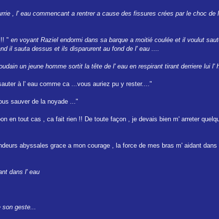
rie , l' eau commencant a rentrer a cause des fissures crées par le choc de 
!! "
en voyant Raziel endormi dans sa barque a moitié coulée et il voulut saut
 il sauta dessus et ils disparurent au fond de l' eau ....
dain un jeune homme sortit la tête de l' eau en respirant tirant derriere lui l' 
uter à l' eau comme ca ...vous auriez pu y rester...."
 vous sauver de la noyade ..."
 en tout cas , ca fait rien !! De toute façon , je devais bien m' arreter quelqu
fondeurs abyssales grace a mon courage , la force de mes bras m' aidant dans c
ant dans l' eau
 son geste...