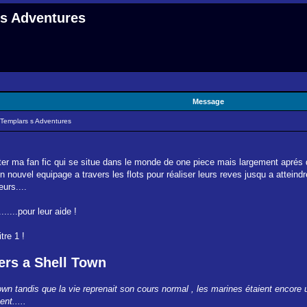
 s Adventures
Message
 Templars s Adventures
nter ma fan fic qui se situe dans le monde de one piece mais largement aprés
un nouvel equipage a travers les flots pour réaliser leurs reves jusqu a attein
urs....
.....pour leur aide !
tre 1 !
ers a Shell Town
Town tandis que la vie reprenait son cours normal , les marines étaient encore
nt.....