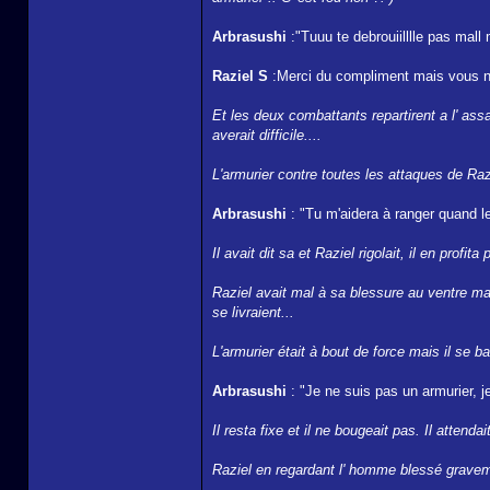
Arbrasushi
:"Tuuu te debrouiilllle pas mall m
Raziel S
:Merci du compliment mais vous n'
Et les deux combattants repartirent a l' ass
averait difficile....
L'armurier contre toutes les attaques de Razi
Arbrasushi
: "Tu m'aidera à ranger quand le
Il avait dit sa et Raziel rigolait, il en prof
Raziel avait mal à sa blessure au ventre mai
se livraient...
L'armurier était à bout de force mais il se bat
Arbrasushi
: "Je ne suis pas un armurier, j
Il resta fixe et il ne bougeait pas. Il attenda
Raziel en regardant l' homme blessé gravemen