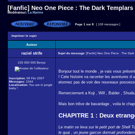
[Fanfic] Neo One Piece : The Dark Templars
Modérateur:
La Marine
Page
1
sur
8
[ 108 messages ]
Imprimer le sujet
Auteur
raziel strife
Sujet du message:
[Fanfic] Neo One Piece : The Dark
150 000 000 Berrys
Bonjour tout le monde , je vais vous prése
! Cete histoire va raconter les aventures d 
Inscription:
06 Fév 2007
Messages:
1044
etonnez pas de voir des nouveaux possesse
Localisation:
You are in jungle
baby !
Remerciement a Koji , Will , Balder , Shuda..
Mais bon trêve de bavardage , voila le chapi
CHAPITRE 1 : Deux etrang
Le matin se leva sur le petit port de Shell 
le quai , un jeune garcon dormait profondeme