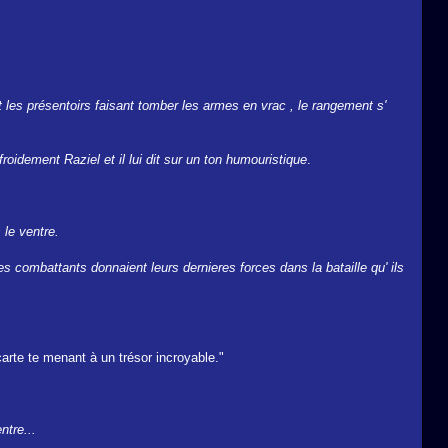
t les présentoirs faisant tomber les armes en vrac , le rangement s'
froidement Raziel et il lui dit sur un ton humouristique
.
 le ventre.
s combattants donnaient leurs dernieres forces dans la bataille qu' ils
carte te menant à un trésor incroyable."
ntre...