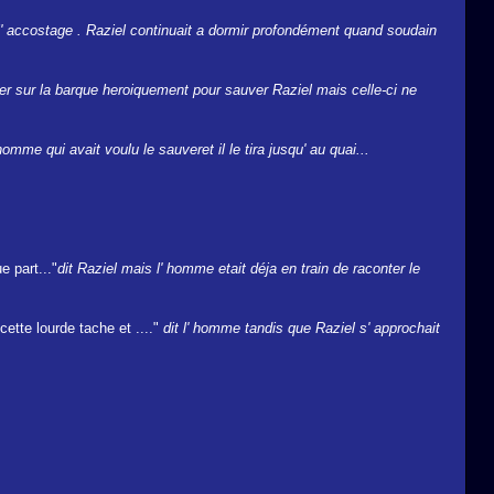
l' accostage . Raziel continuait a dormir profondément quand soudain
er sur la barque heroiquement pour sauver Raziel mais celle-ci ne
homme qui avait voulu le sauveret il le tira jusqu' au quai...
e part..."
dit Raziel mais l' homme etait déja en train de raconter le
ette lourde tache et ...."
dit l' homme tandis que Raziel s' approchait