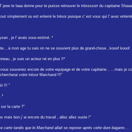
ET jeee te laaa donne pour te puisse retrouver le tréssssorr du capitaine Shaa
ut simplement ou est enterré le trésor puisque c' est vous qui l' avez enterré
san , je l' avais sous-estimé..*
e....à mon age tu sais on ne se souvient plus de grand-chose...kooof kooof ..
neau , je suis un acteur né en plus !!*
s vous souvenez encore de votre equipage et de votre capitaine... ...mais je c
 chercherai votre trésor Marchand !!!"
 !!! "
..*
e sur la carte ?"
aux mais bon j' ai encore du travail , allez allez ouste !"
e carte tandis que le Marchand allait se reposer aprés cette dure bagarre....