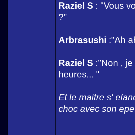
Raziel S
: "Vous v
?"
Arbrasushi
:"Ah a
Raziel S
:"Non , je
heures... "
Et le maitre s' ela
choc avec son epee