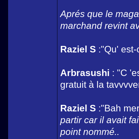
Aprés que le magas
marchand revint av
Raziel S
:"Qu' est-
Arbrasushi
: "C '
gratuit à la tavvvver
Raziel S
:"Bah merc
partir car il avait 
point nommé..