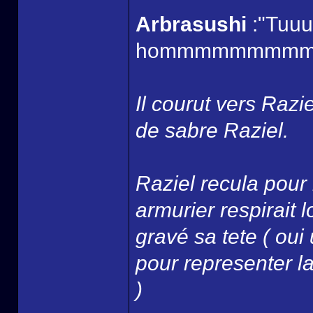
Arbrasushi
:"Tuuuu
hommmmmmmmmm
Il courut vers Razi
de sabre Raziel.
Raziel recula pour 
armurier respirait
gravé sa tete ( oui
pour representer la 
)