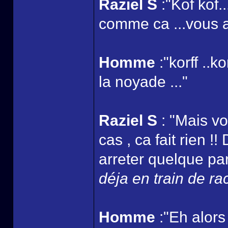
Raziel S
:"Kof kof.
comme ca ...vous au
Homme
:"korff ..k
la noyade ..."
Raziel S
: "Mais vo
cas , ca fait rien !
arreter quelque part
déja en train de ra
Homme
:"Eh alors 