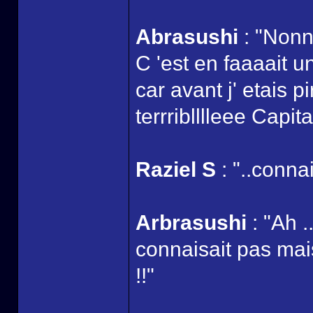
Abrasushi
: "Nonn
C 'est en faaaait 
car avant j' etais 
terrriblllleee Capit
Raziel S
: "..connai
Arbrasushi
: "Ah .
connaisait pas m
!!"