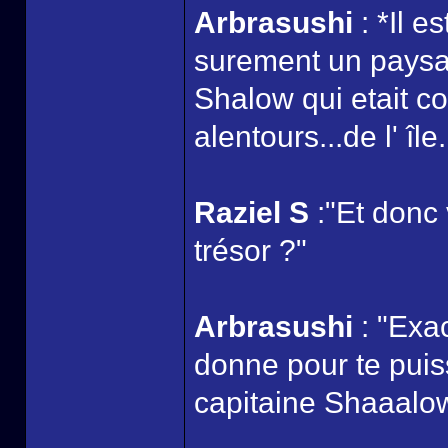
Arbrasushi
: *Il e
surement un paysan
Shalow qui etait c
alentours...de l' île.
Raziel S
:"Et donc
trésor ?"
Arbrasushi
: "Exa
donne pour te puiss
capitaine Shaaalo