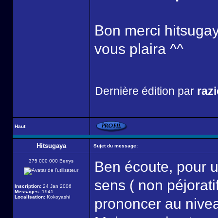
Bon merci hitsugaya
vous plaira ^^
Dernière édition par
razi
Haut
Hitsugaya
Sujet du message:
375 000 000 Berrys
Ben écoute, pour u
sens ( non péjoratif
Inscription:
24 Jan 2006
Messages:
1941
Localisation:
Kokoyashi
prononcer au niveau