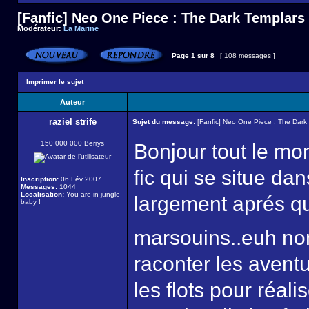
[Fanfic] Neo One Piece : The Dark Templars
Modérateur:
La Marine
Page
1
sur
8
[ 108 messages ]
Imprimer le sujet
Auteur
raziel strife
Sujet du message:
[Fanfic] Neo One Piece : The Dark
150 000 000 Berrys
Bonjour tout le mo
fic qui se situe d
Inscription:
06 Fév 2007
Messages:
1044
Localisation:
You are in jungle
largement aprés qu
baby !
marsouins..euh no
raconter les avent
les flots pour réali