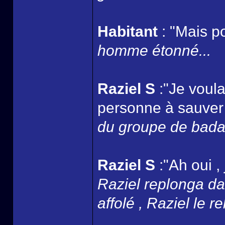
Habitant
: "Mais p
homme étonné...
Raziel S
:"Je voula
personne à sauver 
du groupe de badaud
Raziel S
:"Ah oui , 
Raziel replonga dan
affolé , Raziel le r