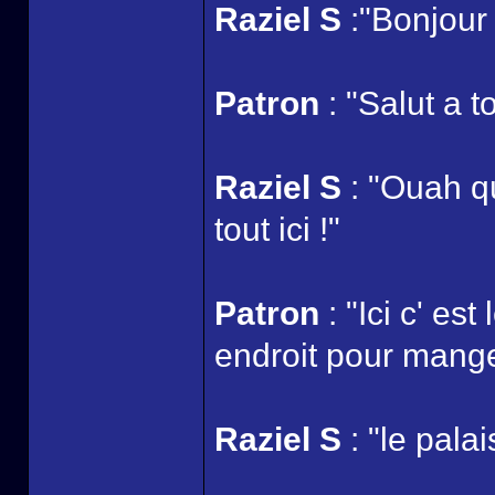
Raziel S
:"Bonjour
Patron
: "Salut a t
Raziel S
: "Ouah q
tout ici !"
Patron
: "Ici c' es
endroit pour manger
Raziel S
: "le pala