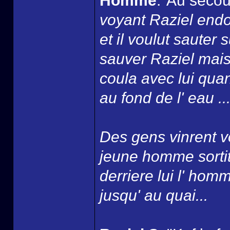
Homme
:"Au secou
voyant Raziel endo
et il voulut sauter
sauver Raziel mais
coula avec lui quan
au fond de l' eau ...
Des gens vinrent vo
jeune homme sortit 
derriere lui l' homm
jusqu' au quai...