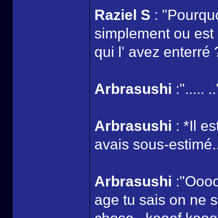
Raziel S
: "Pourquo
simplement ou est e
qui l' avez enterré 
Arbrasushi
:"..... ..
Arbrasushi
: *Il e
avais sous-estimé.
Arbrasushi
:"Oooo
age tu sais on ne 