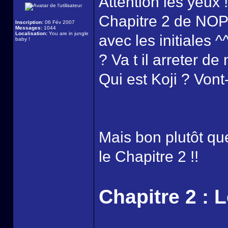
Attention les yeux !
Chapitre 2 de NOP 
Inscription:
06 Fév 2007
Messages:
1044
Localisation:
You are in jungle
avec les initiales ^
baby !
? Va t il arreter d
Qui est Koji ? Vont- i
Mais bon plutôt que
le Chapitre 2 !!
Chapitre 2 : 