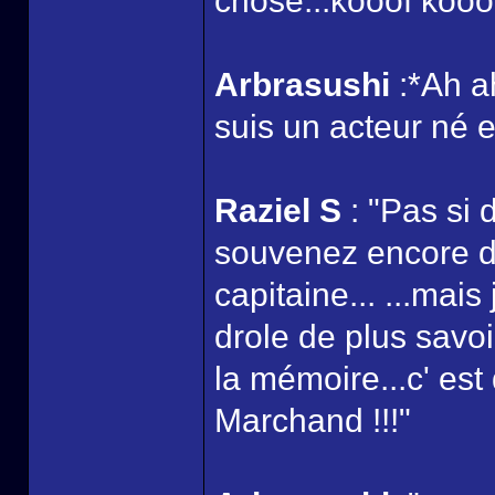
chose...kooof kooof 
Arbrasushi
:*Ah a
suis un acteur né e
Raziel S
: "Pas si 
souvenez encore de
capitaine... ...mai
drole de plus savoi
la mémoire...c' est
Marchand !!!"