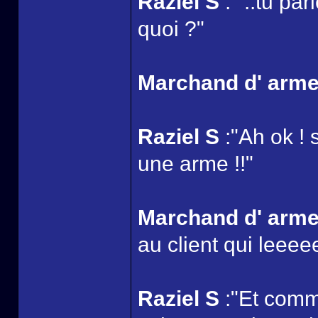
Raziel S
:" ..tu pa
quoi ?"
Marchand d' arm
Raziel S
:"Ah ok ! 
une arme !!"
Marchand d' arm
au client qui leeeee
Raziel S
:"Et comme