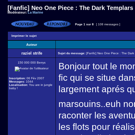
[Fanfic] Neo One Piece : The Dark Templars
Modérateur:
La Marine
Page
1
sur
8
[ 108 messages ]
Imprimer le sujet
Auteur
raziel strife
Sujet du message:
[Fanfic] Neo One Piece : The Dark
150 000 000 Berrys
Bonjour tout le mo
fic qui se situe d
Inscription:
06 Fév 2007
Messages:
1044
Localisation:
You are in jungle
largement aprés qu
baby !
marsouins..euh no
raconter les avent
les flots pour réali