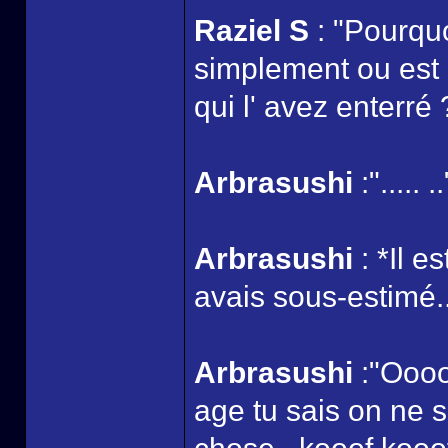
Raziel S
: "Pourquo
simplement ou est e
qui l' avez enterré 
Arbrasushi
:"..... ..
Arbrasushi
: *Il e
avais sous-estimé.
Arbrasushi
:"Oooo
age tu sais on ne 