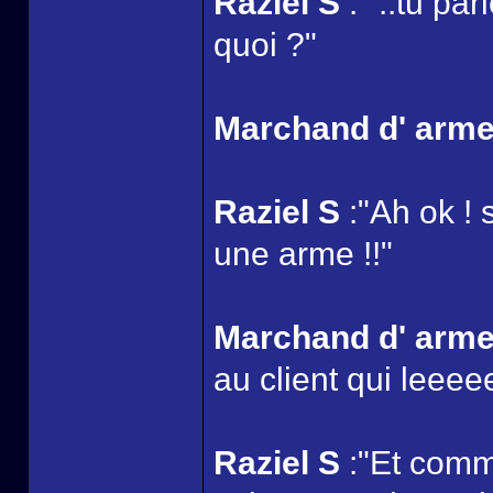
Raziel S
:" ..tu pa
quoi ?"
Marchand d' arm
Raziel S
:"Ah ok ! 
une arme !!"
Marchand d' arm
au client qui leeeee
Raziel S
:"Et comme