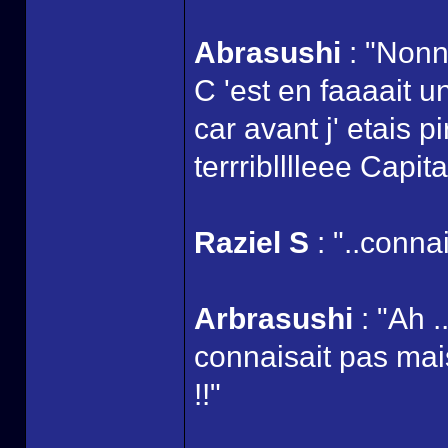
Abrasushi
: "Nonn
C 'est en faaaait 
car avant j' etais 
terrriblllleee Capit
Raziel S
: "..connai
Arbrasushi
: "Ah .
connaisait pas m
!!"