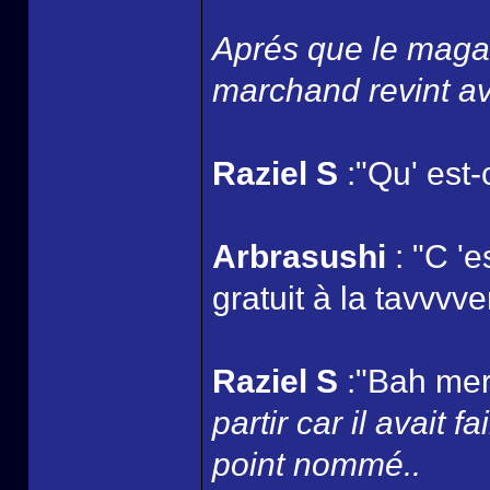
Aprés que le magas
marchand revint av
Raziel S
:"Qu' est-
Arbrasushi
: "C '
gratuit à la tavvvver
Raziel S
:"Bah merc
partir car il avait 
point nommé..