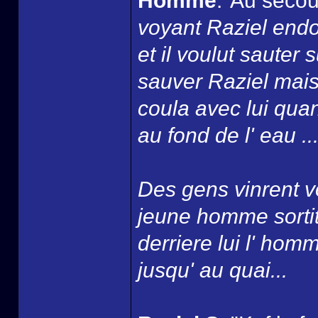
Homme
:"Au secou
voyant Raziel endo
et il voulut sauter
sauver Raziel mais
coula avec lui quan
au fond de l' eau ...
Des gens vinrent vo
jeune homme sortit 
derriere lui l' homm
jusqu' au quai...