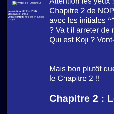
Attention les yeux !
Chapitre 2 de NOP 
Inscription:
06 Fév 2007
Messages:
1044
Localisation:
You are in jungle
avec les initiales ^
baby !
? Va t il arreter d
Qui est Koji ? Vont- i
Mais bon plutôt que
le Chapitre 2 !!
Chapitre 2 : 