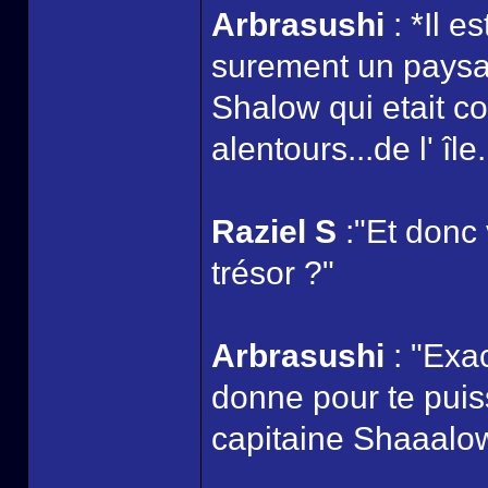
Arbrasushi
: *Il e
surement un paysan
Shalow qui etait c
alentours...de l' île.
Raziel S
:"Et donc
trésor ?"
Arbrasushi
: "Exa
donne pour te puiss
capitaine Shaaalo