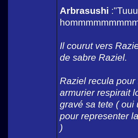
Arbrasushi
:"Tuuuu
hommmmmmmmmm
Il courut vers Razi
de sabre Raziel.
Raziel recula pour 
armurier respirait
gravé sa tete ( oui
pour representer la 
)