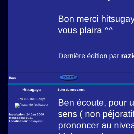
Bon merci hitsugaya
vous plaira ^^
Dernière édition par
razi
Haut
Hitsugaya
Sujet du message:
375 000 000 Berrys
Ben écoute, pour u
sens ( non péjoratif
Inscription:
24 Jan 2006
Messages:
1941
Localisation:
Kokoyashi
prononcer au niveau