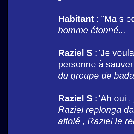
Habitant
: "Mais p
homme étonné...
Raziel S
:"Je voula
personne à sauver 
du groupe de badaud
Raziel S
:"Ah oui , 
Raziel replonga dan
affolé , Raziel le r