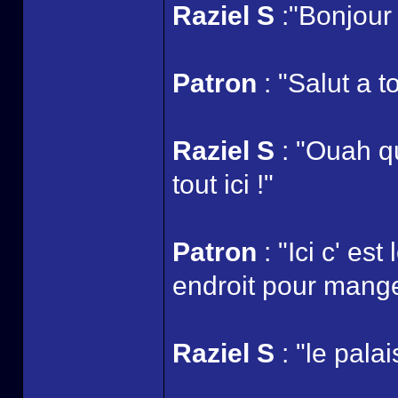
Raziel S
:"Bonjour
Patron
: "Salut a t
Raziel S
: "Ouah q
tout ici !"
Patron
: "Ici c' es
endroit pour manger
Raziel S
: "le pala