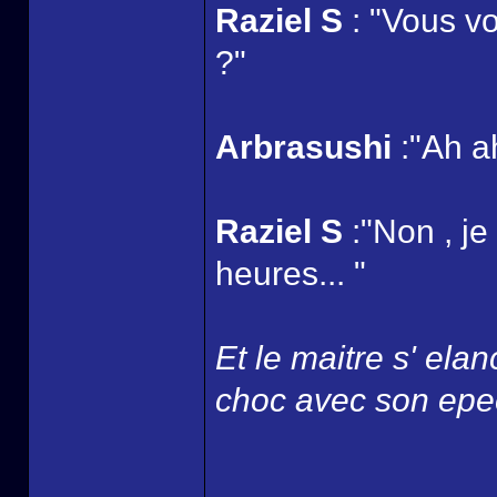
Raziel S
: "Vous v
?"
Arbrasushi
:"Ah a
Raziel S
:"Non , je
heures... "
Et le maitre s' ela
choc avec son epee