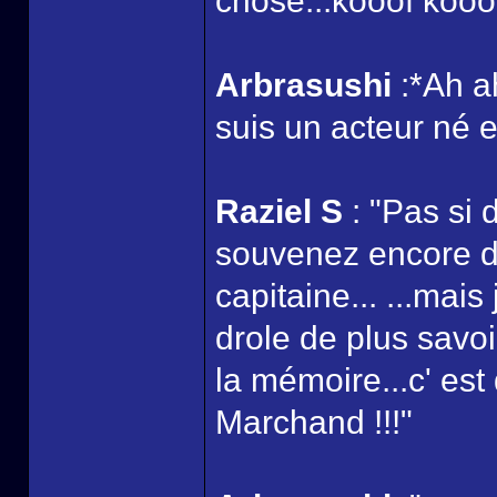
chose...kooof kooof 
Arbrasushi
:*Ah a
suis un acteur né e
Raziel S
: "Pas si 
souvenez encore de
capitaine... ...mai
drole de plus savoi
la mémoire...c' est
Marchand !!!"