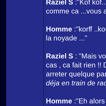
Raziel S
:"Kof kof.
comme ca ...vous au
Homme
:"korff ..k
la noyade ..."
Raziel S
: "Mais vo
cas , ca fait rien !
arreter quelque part
déja en train de ra
Homme
:"Eh alors 