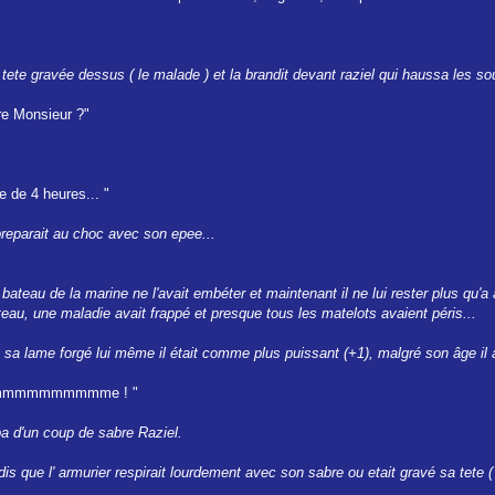
ete gravée dessus ( le malade ) et la brandit devant raziel qui haussa les sou
re Monsieur ?"
e de 4 heures... "
preparait au choc avec son epee...
ateau de la marine ne l'avait embéter et maintenant il ne lui rester plus qu'a acco
au, une maladie avait frappé et presque tous les matelots avaient péris...
 sa lame forgé lui même il était comme plus puissant (+1), malgré son âge il a
it hommmmmmmmmme ! "
ppa d'un coup de sabre Raziel.
is que l' armurier respirait lourdement avec son sabre ou etait gravé sa tete ( o