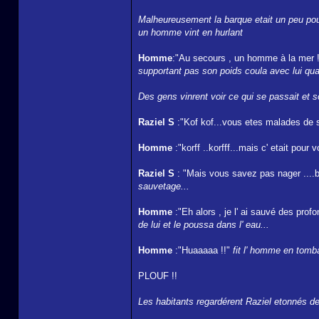
Malheureusement la barque etait un peu pour
un homme vint en hurlant
Homme
:"Au secours , un homme à la mer !
supportant pas son poids coula avec lui quand
Des gens vinrent voir ce qui se passait et sou
Raziel S
:"Kof kof...vous etes malades de sa
Homme
:"korff ..korfff...mais c' etait pour
Raziel S
: "Mais vous savez pas nager ....bon
sauvetage...
Homme
:"Eh alors , je l' ai sauvé des pro
de lui et le poussa dans l' eau...
Homme
:"Huaaaaa !!"
fit l' homme en tomb
PLOUF !!
Les habitants regardérent Raziel etonnés de