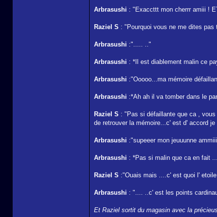
Arbrasushi
: "Exaccttt mon cherrr amiii ! 
Raziel S
: "Pourquoi vous ne me dites pas to
Arbrasushi
:"..... .."
Arbrasushi
: *Il est diablement malin ce pay
Arbrasushi
:"Ooooo...ma mémoire défaillant
Arbrasushi
:*Ah ah il va tomber dans le pan
Raziel S
: "Pas si défaillante que ca , vou
de retrouver la mémoire...c' est d' accord je
Arbrasushi
:"supeeer mon jeuuunne ammiiiiii
Arbrasushi
: *Pas si malin que ca en fait ..
Raziel S
:"Ouais mais ....c' est quoi l' etoil
Arbrasushi
: ".... ..c' est les points cardin
Et Raziel sortit du magasin avec la précieus