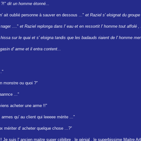
 ?!"
dit un homme étonné...
l n' ait oublié personne à sauver en dessous ..."
et Raziel s' eloignat du groupe 
s nager ...."
et Raziel replonga dans l' eau et en ressortit l' homme tout affolé , 
e hissa sur le quai et s' eloigna tandis que les badauds riaient de l' homme men
asin d' arme et il entra content...
.."
 un monstre ou quoi ?"
aannce ..."
 viens acheter une arme !!"
armes qu' au client qui leeeee mérite ..."
 mériter d' acheter quelque chose ...?"
 Je suis l' ancien maitre super célébre , le génial , le superbissime Maitre Arb