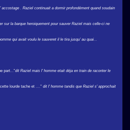
l' accostage . Raziel continuait a dormir profondément quand soudain
er sur la barque heroiquement pour sauver Raziel mais celle-ci ne
homme qui avait voulu le sauveret il le tira jusqu' au quai...
e part..."
dit Raziel mais l' homme etait déja en train de raconter le
ette lourde tache et ...."
dit l' homme tandis que Raziel s' approchait