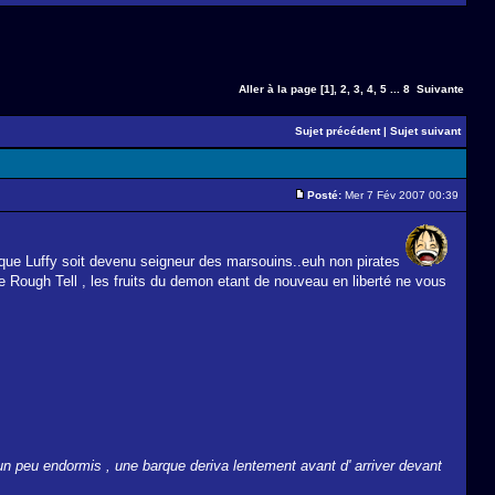
Aller à la page
[1]
,
2
,
3
,
4
,
5
...
8
Suivante
Sujet précédent
|
Sujet suivant
Posté:
Mer 7 Fév 2007 00:39
 que Luffy soit devenu seigneur des marsouins..euh non pirates
dre Rough Tell , les fruits du demon etant de nouveau en liberté ne vous
 un peu endormis , une barque deriva lentement avant d' arriver devant