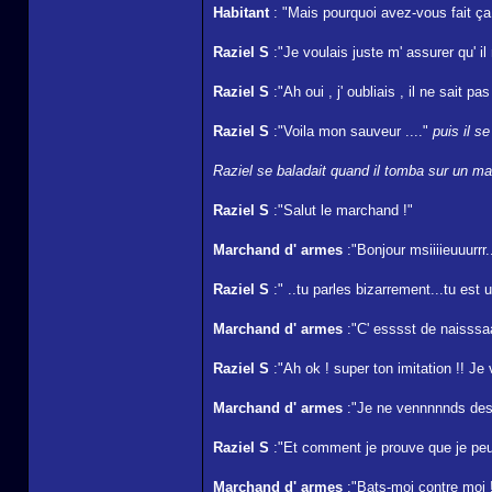
Habitant
: "Mais pourquoi avez-vous fait ça
Raziel S
:"Je voulais juste m' assurer qu' i
Raziel S
:"Ah oui , j' oubliais , il ne sait pa
Raziel S
:"Voila mon sauveur ...."
puis il s
Raziel se baladait quand il tomba sur un mag
Raziel S
:"Salut le marchand !"
Marchand d' armes
:"Bonjour msiiiieuuurrr.
Raziel S
:" ..tu parles bizarrement...tu est
Marchand d' armes
:"C' esssst de naisssa
Raziel S
:"Ah ok ! super ton imitation !! Je
Marchand d' armes
:"Je ne vennnnnds des 
Raziel S
:"Et comment je prouve que je peux
Marchand d' armes
:"Bats-moi contre moi !!