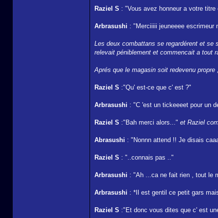
Raziel S
: "Vous avez honneur a votre titre
Arbrasushi
: "Merciiiii jeuneeee escrimeur m
Les deux combattans se regardérent et se ser
relevait péniblement et commencait a tout rang
Aprés que le magasin soit redevenu propre ,
Raziel S
:"Qu' est-ce que c' est ?"
Arbrasushi
: "C 'est un tickeeeet pour un de
Raziel S
:"Bah merci alors..."
et Raziel com
Abrasushi
: "Nonnn attend !! Je disais caaa
Raziel S
: "..connais pas .."
Arbrasushi
: "Ah ...ca ne fait rien , tou
Arbrasushi
: *Il est gentil ce petit gars m
Raziel S
:"Et donc vous dites que c' est une