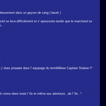
culeusement dans un geyser de sang ( beurk )
ziel se leva difficilement et s' epousseta tandis que le marchand se
...
.
' etais piraaate dans l' equipage du terrriblllleee Capitain Shalow !!"
 connu dans toute l' île et même aux alentours...de l' île...*