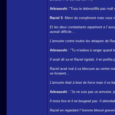
Arbrasushi
:"Tuuu te debrouiilllle pas mall m
Raziel S
:Merci du compliment mais vous n'
Et les deux combattants repartirent a l' ass
averait difficile....
L'armurier contre toutes les attaques de Razi
Arbrasushi
: "Tu m'aidera à ranger quand le
Il avait dit sa et Raziel rigolait, il en prof
Raziel avait mal à sa blessure au ventre mai
se livraient...
L'armurier était à bout de force mais il se bat
Arbrasushi
: "Je ne suis pas un armurier, j
Il resta fixe et il ne bougeait pas. Il attenda
Raziel en regardant l' homme blessé gravemen