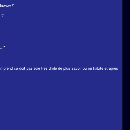
alowww !"
 ?"
.."
omprend ca doit pas etre trés drole de plus savoir ou on habite et aprés