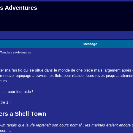
 s Adventures
Message
 Templars s Adventures
nter ma fan fic qui se situe dans le monde de one piece mais largement aprés
un nouvel equipage a travers les flots pour réaliser leurs reves jusqu a attein
urs....
.....pour leur aide !
tre 1 !
ers a Shell Town
Town tandis que la vie reprenait son cours normal , les marines étaient encore
nt.....