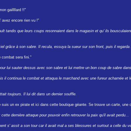
on gaillllard !!"
 avez encore rien vu !"
ault tandis que leurs coups resonnaient dans le magasin et qu' ils bousculaien
el grâce à son sabre. Il recula, essuya la sueur sur son front, puis il regarda 
 combat sera fini."
ita pour lui sauter dessus avec son sabre et lui mettre un bon coup de sabre dans
s il continua le combat et attaqua le marchand avec une fureur acharnée et le
tait toujours. Il lui dit dans un dernier souffle.
e suis un ex pirate et ici dans cette boutique géante. Se trouve un carte, une 
it cette dernière attaque pour pouvoir enfin retrouver la paix qu'il avait perdu...
t s' assit a son tour car il avait mal a ses blessures et surtout a celle du ve