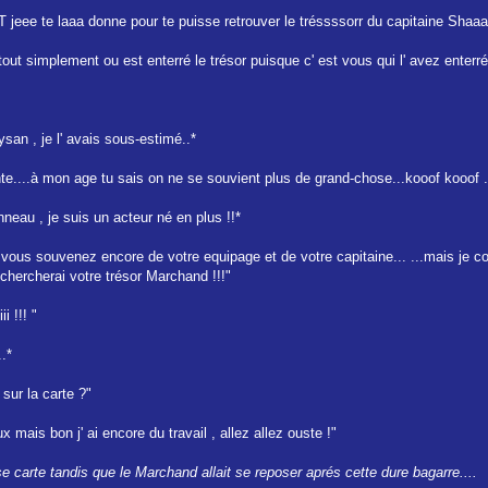
ET jeee te laaa donne pour te puisse retrouver le tréssssorr du capitaine Shaa
ut simplement ou est enterré le trésor puisque c' est vous qui l' avez enterré
san , je l' avais sous-estimé..*
e....à mon age tu sais on ne se souvient plus de grand-chose...kooof kooof ..
neau , je suis un acteur né en plus !!*
s vous souvenez encore de votre equipage et de votre capitaine... ...mais je c
 chercherai votre trésor Marchand !!!"
 !!! "
..*
e sur la carte ?"
aux mais bon j' ai encore du travail , allez allez ouste !"
e carte tandis que le Marchand allait se reposer aprés cette dure bagarre....