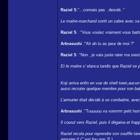
Raziel S
:"...connais pas ..desolé.."
Le maitre-marchand sortit un sabre avec sa t
Raziel S
: "Vous voulez vraiment vous batt
Arbrasushi
:"Ah ah tu as peur de moi ?"
Raziel S
:"Non , je vais juste rater ma siest
Et le maitre s' elanca tandis que Raziel se 
Koji arriva enfin en vue de shell town,aucun b
aussi recruter quelque membre pour son bate
L'armurier était décidé à se combattre, avec
Arbrasushi
:"Tuuuuuu va voirrrrrrr pet
Il courut vers Raziel, puis il dégaina et fra
Raziel recula pour reprendre son souffle tand
armurier !! C' est fou non ?! )