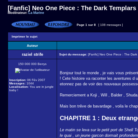
[Fanfic] Neo One Piece : The Dark Templars
Modérateur:
La Marine
Page
1
sur
8
[ 108 messages ]
Imprimer le sujet
Auteur
raziel strife
Sujet du message:
[Fanfic] Neo One Piece : The Dark
150 000 000 Berrys
Bonjour tout le monde , je vais vous prése
! Cete histoire va raconter les aventures d 
Inscription:
06 Fév 2007
Messages:
1044
etonnez pas de voir des nouveaux possesse
Localisation:
You are in jungle
baby !
Remerciement a Koji , Will , Balder , Shuda..
Mais bon trêve de bavardage , voila le chapi
CHAPITRE 1 : Deux etrang
Le matin se leva sur le petit port de Shell 
le quai , un jeune garcon dormait profondeme