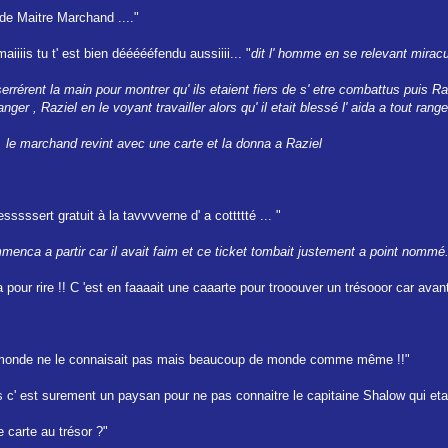
 de Maitre Marchand ...."
aiiiis tu t' est bien déééééfendu aussiiii... "
dit l' homme en se relevant mira
rérent la main pour montrer qu' ils etaient fiers de s' etre combattus puis Ra
er , Raziel en le voyant travailler alors qu' il etait blessé l' aida a tout ranger
 le marchand revint avec une carte et la donna a Raziel
sssssert gratuit à la tavvvverne d' a cottttté ... "
menca a partir car il avait faim et ce ticket tombait justement a point nommé.
 pour rire !! C 'est en faaaait une caaarte pour trooouver un trésooor car avant j
t le monde ne le connaisait pas mais beaucoup de monde comme même !!"
ais c' est surement un paysan pour ne pas connaitre le capitaine Shalow qui etait
 carte au trésor ?"