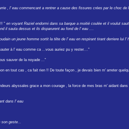
rie , l' eau commencant a rentrer a cause des fissures crées par le choc de 
!! "
en voyant Raziel endormi dans sa barque a moitié coulée et il voulut saut
 il sauta dessus et ils disparurent au fond de l' eau ....
dain un jeune homme sortit la tête de l' eau en respirant tirant derriere lui l' 
uter à l' eau comme ca ...vous auriez pu y rester...."
 vous sauver de la noyade ..."
 en tout cas , ca fait rien !! De toute façon , je devais bien m' arreter quelqu
fondeurs abyssales grace a mon courage , la force de mes bras m' aidant dans c
ant dans l' eau
 son geste...