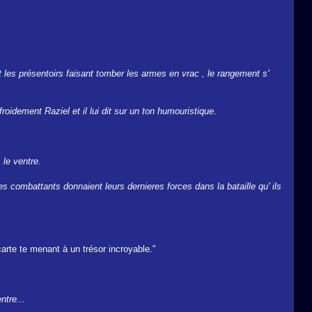
t les présentoirs faisant tomber les armes en vrac , le rangement s'
froidement Raziel et il lui dit sur un ton humouristique
.
 le ventre.
s combattants donnaient leurs dernieres forces dans la bataille qu' ils
carte te menant à un trésor incroyable."
ntre...