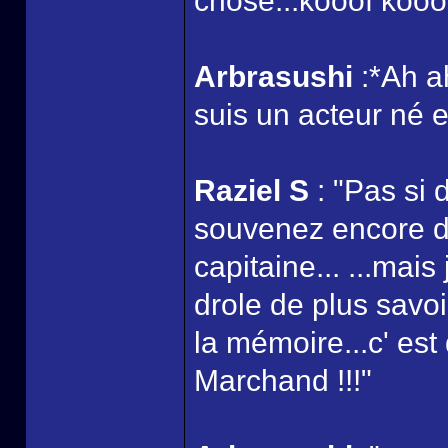
chose...kooof kooof 
Arbrasushi
:*Ah a
suis un acteur né e
Raziel S
: "Pas si 
souvenez encore de
capitaine... ...mai
drole de plus savoi
la mémoire...c' est
Marchand !!!"