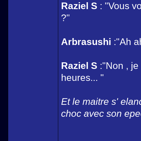
Raziel S
: "Vous v
?"
Arbrasushi
:"Ah a
Raziel S
:"Non , je
heures... "
Et le maitre s' ela
choc avec son epee