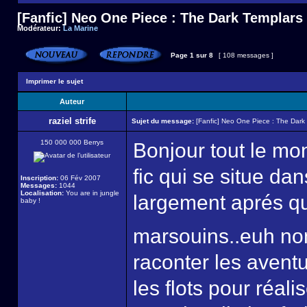
[Fanfic] Neo One Piece : The Dark Templars
Modérateur:
La Marine
Page
1
sur
8
[ 108 messages ]
Imprimer le sujet
Auteur
raziel strife
Sujet du message:
[Fanfic] Neo One Piece : The Dark
150 000 000 Berrys
Bonjour tout le mo
fic qui se situe d
Inscription:
06 Fév 2007
Messages:
1044
Localisation:
You are in jungle
largement aprés qu
baby !
marsouins..euh no
raconter les avent
les flots pour réali