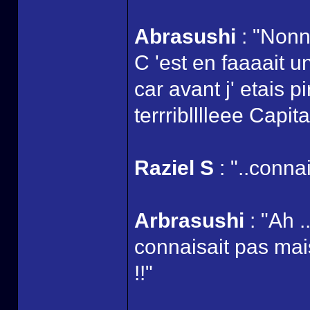
Abrasushi
: "Nonn
C 'est en faaaait 
car avant j' etais 
terrriblllleee Capit
Raziel S
: "..connai
Arbrasushi
: "Ah .
connaisait pas m
!!"