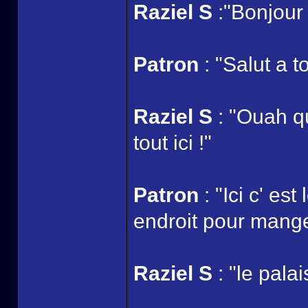
Raziel S
:"Bonjour
Patron
: "Salut a t
Raziel S
: "Ouah q
tout ici !"
Patron
: "Ici c' es
endroit pour manger
Raziel S
: "le pala