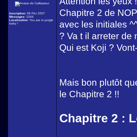
Attention les yeux !
Chapitre 2 de NOP 
Inscription:
06 Fév 2007
Messages:
1044
Localisation:
You are in jungle
avec les initiales ^
baby !
? Va t il arreter d
Qui est Koji ? Vont- i
Mais bon plutôt que
le Chapitre 2 !!
Chapitre 2 : 