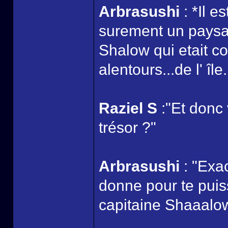
Arbrasushi
: *Il e
surement un paysan
Shalow qui etait c
alentours...de l' île.
Raziel S
:"Et donc
trésor ?"
Arbrasushi
: "Exa
donne pour te puiss
capitaine Shaaalo