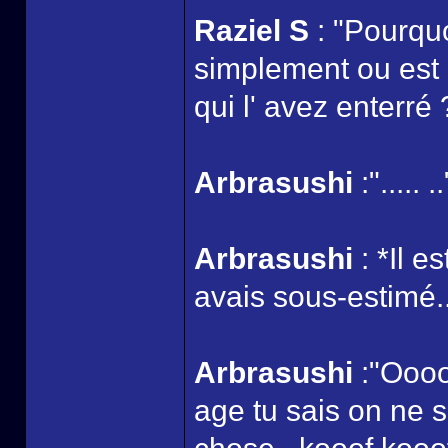
Raziel S
: "Pourquo
simplement ou est e
qui l' avez enterré 
Arbrasushi
:"..... ..
Arbrasushi
: *Il e
avais sous-estimé.
Arbrasushi
:"Oooo
age tu sais on ne 