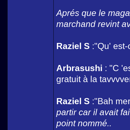
Aprés que le magas
marchand revint av
Raziel S
:"Qu' est-
Arbrasushi
: "C '
gratuit à la tavvvver
Raziel S
:"Bah merc
partir car il avait 
point nommé..