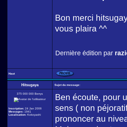
Bon merci hitsugaya
vous plaira ^^
Dernière édition par
razi
Haut
Hitsugaya
Sujet du message:
375 000 000 Berrys
Ben écoute, pour u
sens ( non péjoratif
Inscription:
24 Jan 2006
Messages:
1941
Localisation:
Kokoyashi
prononcer au niveau