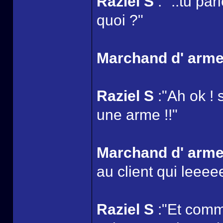
Raziel S
:" ..tu pa
quoi ?"
Marchand d' arm
Raziel S
:"Ah ok ! 
une arme !!"
Marchand d' arm
au client qui leeeee
Raziel S
:"Et comme