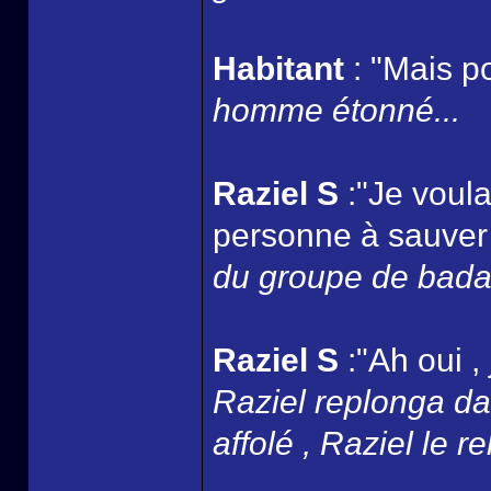
Habitant
: "Mais p
homme étonné...
Raziel S
:"Je voula
personne à sauver 
du groupe de badaud
Raziel S
:"Ah oui , 
Raziel replonga dan
affolé , Raziel le r