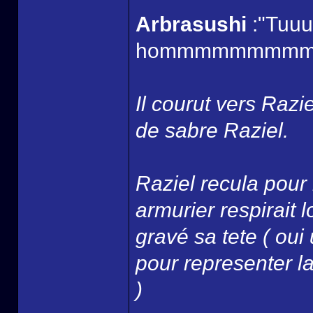
Arbrasushi
:"Tuuuu
hommmmmmmmmm
Il courut vers Razi
de sabre Raziel.
Raziel recula pour 
armurier respirait
gravé sa tete ( oui
pour representer la 
)