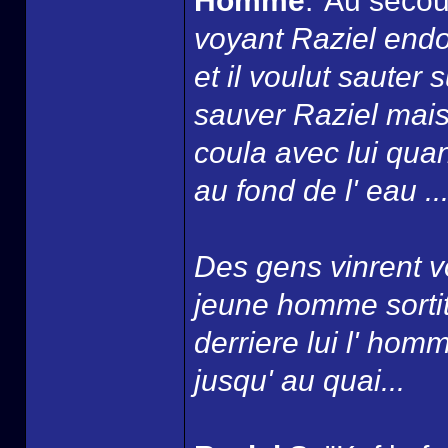
Homme
:"Au secou
voyant Raziel endo
et il voulut sauter
sauver Raziel mais
coula avec lui quan
au fond de l' eau ...
Des gens vinrent vo
jeune homme sortit 
derriere lui l' homm
jusqu' au quai...