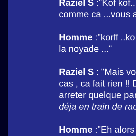
Raziel S
:"Kof kof.
comme ca ...vous au
Homme
:"korff ..k
la noyade ..."
Raziel S
: "Mais vo
cas , ca fait rien !
arreter quelque part
déja en train de ra
Homme
:"Eh alors 