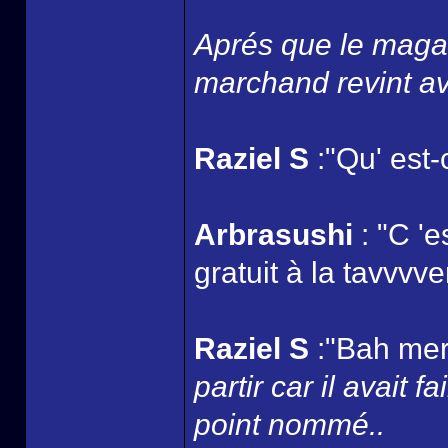
Aprés que le magas
marchand revint av
Raziel S
:"Qu' est-
Arbrasushi
: "C '
gratuit à la tavvvver
Raziel S
:"Bah merc
partir car il avait 
point nommé..