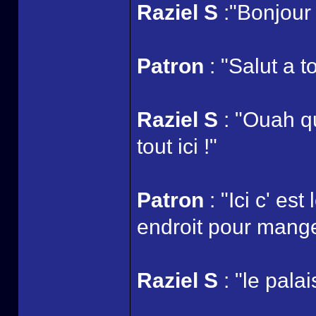
Raziel S
:"Bonjour
Patron
: "Salut a t
Raziel S
: "Ouah q
tout ici !"
Patron
: "Ici c' es
endroit pour manger
Raziel S
: "le pala