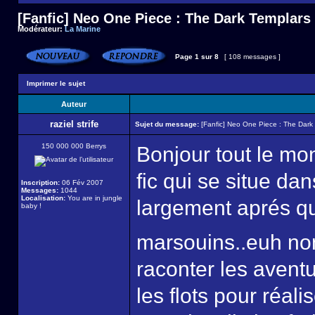
[Fanfic] Neo One Piece : The Dark Templars
Modérateur:
La Marine
Page
1
sur
8
[ 108 messages ]
Imprimer le sujet
Auteur
raziel strife
Sujet du message:
[Fanfic] Neo One Piece : The Dark
150 000 000 Berrys
Bonjour tout le mo
fic qui se situe d
Inscription:
06 Fév 2007
Messages:
1044
Localisation:
You are in jungle
largement aprés qu
baby !
marsouins..euh no
raconter les avent
les flots pour réali