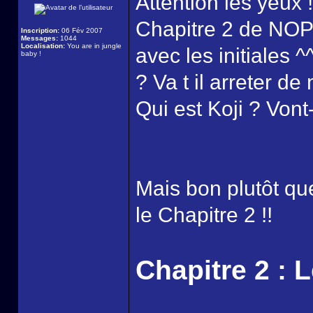
Attention les yeux !
Chapitre 2 de NOP 
Inscription:
06 Fév 2007
Messages:
1044
Localisation:
You are in jungle
avec les initiales ^
baby !
? Va t il arreter d
Qui est Koji ? Vont- i
Mais bon plutôt que
le Chapitre 2 !!
Chapitre 2 : 