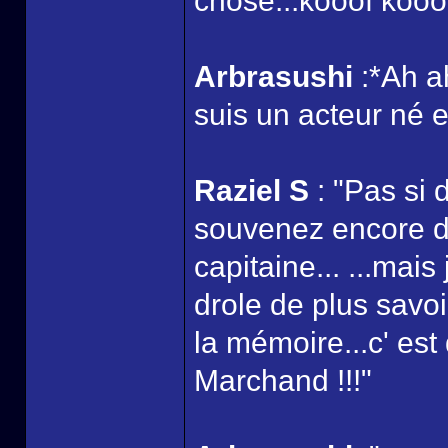
chose...kooof kooof 
Arbrasushi
:*Ah a
suis un acteur né e
Raziel S
: "Pas si 
souvenez encore de
capitaine... ...mai
drole de plus savoi
la mémoire...c' est
Marchand !!!"