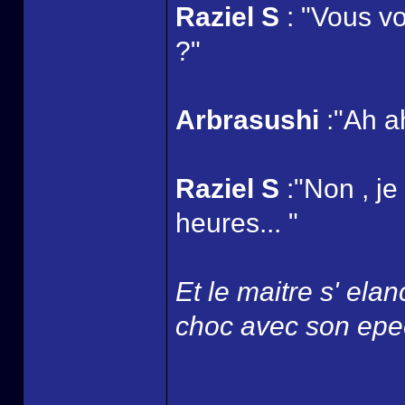
Raziel S
: "Vous v
?"
Arbrasushi
:"Ah a
Raziel S
:"Non , je
heures... "
Et le maitre s' ela
choc avec son epee