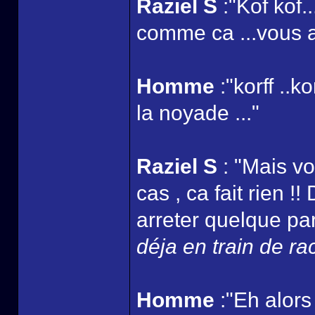
Raziel S
:"Kof kof.
comme ca ...vous au
Homme
:"korff ..k
la noyade ..."
Raziel S
: "Mais vo
cas , ca fait rien !
arreter quelque part
déja en train de ra
Homme
:"Eh alors 