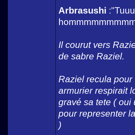
Arbrasushi
:"Tuuuu
hommmmmmmmmm
Il courut vers Razi
de sabre Raziel.
Raziel recula pour 
armurier respirait
gravé sa tete ( oui
pour representer la 
)