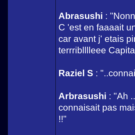
Abrasushi
: "Nonn
C 'est en faaaait 
car avant j' etais 
terrriblllleee Capit
Raziel S
: "..connai
Arbrasushi
: "Ah .
connaisait pas m
!!"