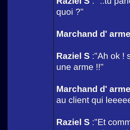
Raziel S
:" ..tu pa
quoi ?"
Marchand d' arm
Raziel S
:"Ah ok ! 
une arme !!"
Marchand d' arm
au client qui leeeee
Raziel S
:"Et comme