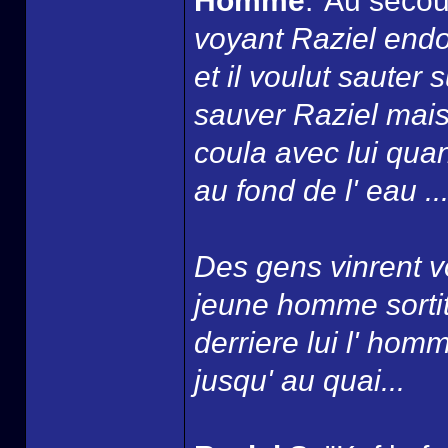
Homme
:"Au secou
voyant Raziel endo
et il voulut sauter
sauver Raziel mais
coula avec lui quan
au fond de l' eau ...
Des gens vinrent vo
jeune homme sortit 
derriere lui l' homm
jusqu' au quai...