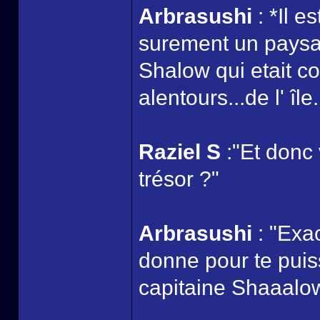
Arbrasushi
: *Il e
surement un paysan
Shalow qui etait c
alentours...de l' île.
Raziel S
:"Et donc
trésor ?"
Arbrasushi
: "Exa
donne pour te puiss
capitaine Shaaalo