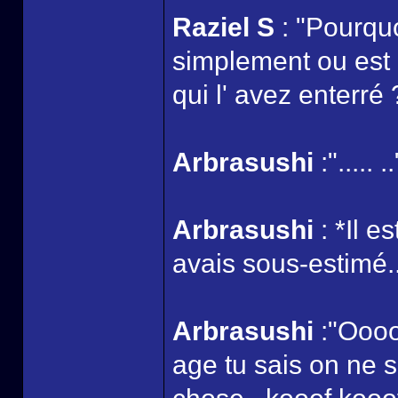
Raziel S
: "Pourquo
simplement ou est e
qui l' avez enterré 
Arbrasushi
:"..... ..
Arbrasushi
: *Il e
avais sous-estimé.
Arbrasushi
:"Oooo
age tu sais on ne 