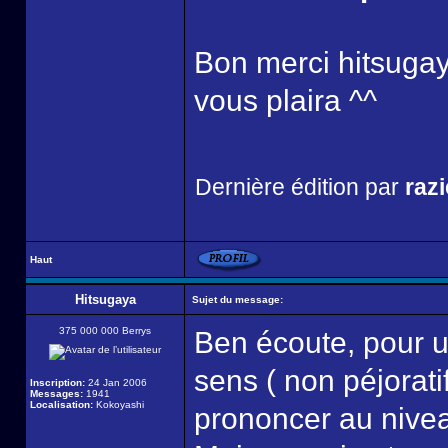
Bon merci hitsugaya
vous plaira ^^
Dernière édition par
razi
Haut
Hitsugaya
Sujet du message:
375 000 000 Berrys
Ben écoute, pour u
sens ( non péjoratif
Inscription:
24 Jan 2006
Messages:
1941
Localisation:
Kokoyashi
prononcer au niveau