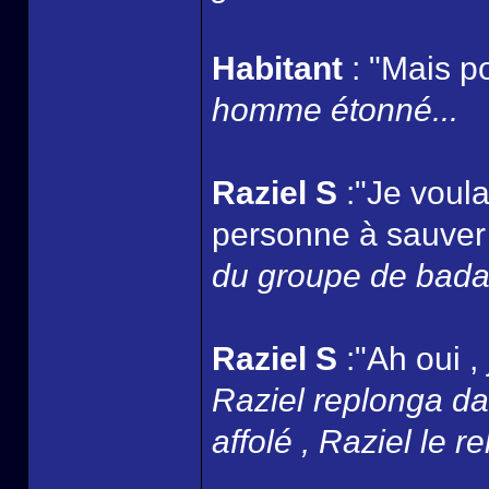
Habitant
: "Mais p
homme étonné...
Raziel S
:"Je voula
personne à sauver 
du groupe de badaud
Raziel S
:"Ah oui , 
Raziel replonga dan
affolé , Raziel le r